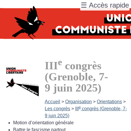
☰ Accès rapide
e
III
congrès
(Grenoble, 7-
9 juin 2025)
Accueil
>
Organisation
>
Orientations
>
e
Les congrès
>
III
congrès (Grenoble, 7-
9 juin 2025)
Motion d’orientation générale
Battre le fascisme partout