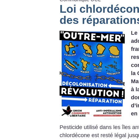
Loi chlordécone
des réparation
Le 
ado
fra
re
co
la
Ma
à l
do
d’
en 
Pesticide utilisé dans les îles an
chlordécone est resté légal jusqu