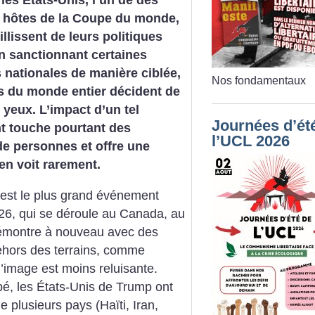
les États-Unis, l’un de des
s hôtes de la Coupe du monde,
llissent de leurs politiques
en sanctionnant certaines
 nationales de manière ciblée,
Nos fondamentaux
s du monde entier décident de
 yeux. L’impact d’un tel
Journées d’ét
 touche pourtant des
l’UCL 2026
de personnes et offre une
en voit rarement.
est le plus grand événement
026, qui se déroule au Canada, au
démontre à nouveau avec des
ehors des terrains, comme
’image est moins reluisante.
é, les États-Unis de Trump ont
e plusieurs pays (Haïti, Iran,