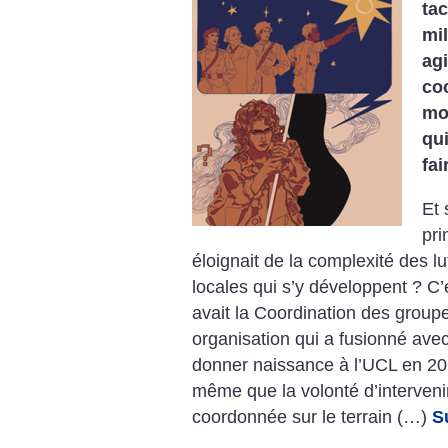
tac
mil
ag
co
mo
qu
fai
Et 
pri
éloignait de la complexité des l
locales qui s’y développent ? C’
avait la Coordination des group
organisation qui a fusionné avec 
donner naissance à l’UCL en 20
même que la volonté d’interveni
coordonnée sur le terrain (…)
S