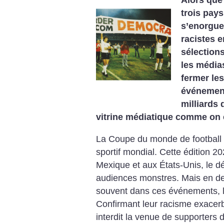
Alors que 
trois pay
s’enorguei
racistes 
sélections
les média
fermer les
événement
milliards 
vitrine médiatique comme on 
La Coupe du monde de football 
sportif mondial. Cette édition 2
Mexique et aux États-Unis, le 
audiences ­monstres. Mais en d
souvent dans ces événements, l
Confirmant leur racisme exacerb
interdit la venue de supporters d