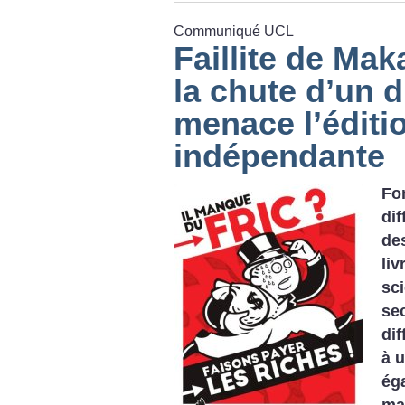
Communiqué UCL
Faillite de Mak
la chute d’un d
menace l’éditi
indépendante
Fo
di
de
li
sc
se
dif
à 
ég
ma