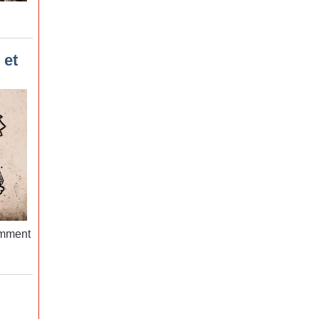
 et
mment