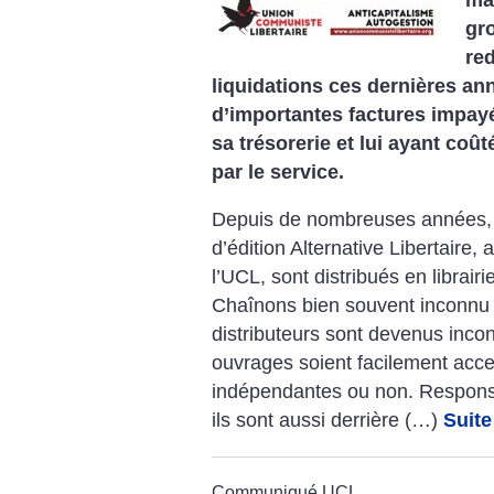
gr
re
liquidations ces dernières an
d’importantes factures impay
sa trésorerie et lui ayant coûté
par le service.
Depuis de nombreuses années, l
d’édition Alternative Libertaire
l’UCL, sont distribués en librair
Chaînons bien souvent inconnu d
distributeurs sont devenus inco
ouvrages soient facilement acces
indépendantes ou non. Responsa
ils sont aussi derrière (…)
Suite
Communiqué UCL