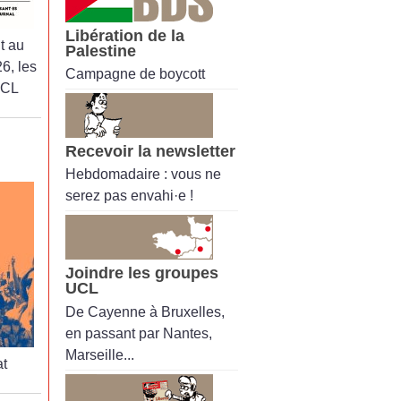
Libération de la
t au
Palestine
6, les
Campagne de boycott
UCL
Recevoir la newsletter
Hebdomadaire : vous ne
serez pas envahi·e !
Joindre les groupes
UCL
De Cayenne à Bruxelles,
en passant par Nantes,
Marseille...
t