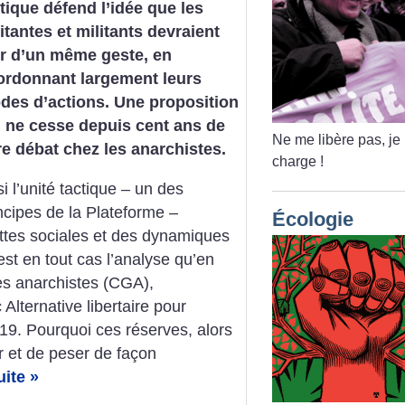
tique défend l’idée que les
itantes et militants devraient
ir d’un même geste, en
ordonnant largement leurs
des d’actions. Une proposition
i ne cesse depuis cent ans de
Ne me libère pas, je
re débat chez les anarchistes.
charge
!
si l’unité tactique – un des
ncipes de la Plateforme –
Écologie
uttes sociales et des dynamiques
est en tout cas l’analyse qu’en
es anarchistes (CGA),
Alternative libertaire pour
19. Pourquoi ces réserves, alors
r et de peser de façon
uite »