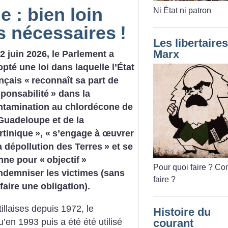
 : bien loin
Ni État ni patron
s nécessaires
!
Les libertaires
Marx
2 juin 2026, le Parlement a
pté une loi dans laquelle l’État
nçais «
reconnaît sa part de
sponsabilité
» dans la
ntamination au chlordécone de
 Guadeloupe et de la
rtinique
», «
s’engage à œuvrer
a dépollution des Terres
» et se
nne pour «
objectif
»
Pour quoi faire
? Co
indemniser les victimes (sans
faire
?
faire une obligation).
tillaises depuis 1972, le
Histoire du
’en 1993 puis a été été utilisé
courant