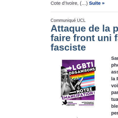
Cote d’Ivoire, (…)
Suite »
Communiqué UCL
Attaque de la p
faire front uni 
fasciste
Sam
pho
ass
la 
voi
par
tu
bl
pe