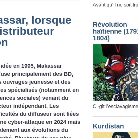
Avant qu’il ne soit tr
assar, lorsque
Révolution
istributeur
haïtienne (179
1804)
on
ndée en 1995, Makassar
ffuse principalement des BD,
s ouvrages jeunesse et des
vres spécialisés (notamment en
iences sociales) venant du
cteur indépendant. Les
Ci-gît l’esclavagisme
ficultés du diffuseur sont liées
une cyber-attaque en 2024 mais
Kurdistan
alement aux évolutions du
rché. Plusieurs de ses plus