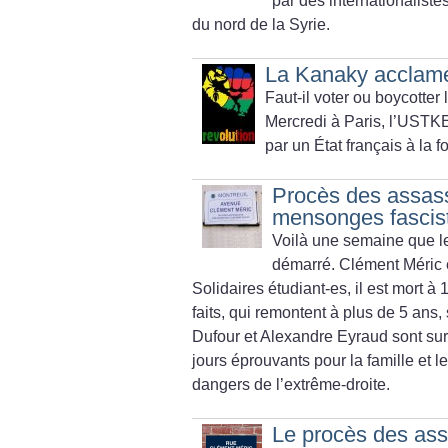
par des internationaliste
du nord de la Syrie.
La Kanaky acclamée
Faut-il voter ou boycotte
Mercredi à Paris, l’USTKE
par un État français à la fo
Procès des assass
mensonges fascis
Voilà une semaine que l
démarré. Clément Méric ét
Solidaires étudiant-es, il est mort à 
faits, qui remontent à plus de 5 ans
Dufour et Alexandre Eyraud sont sur
jours éprouvants pour la famille et 
dangers de l’extrême-droite.
Le procès des ass