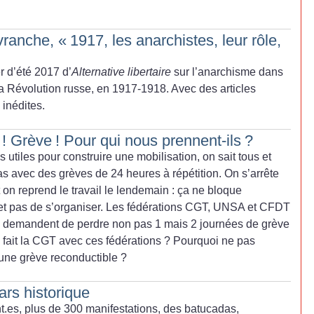
ranche, «
1917, les anarchistes, leur rôle,
er d’été 2017 d’
Alternative libertaire
sur l’anarchisme dans
a Révolution russe, en 1917-1918. Avec des articles
inédites.
! Grève
! Pour qui nous prennent-ils
?
s utiles pour construire une mobilisation, on sait tous et
s avec des grèves de 24 heures à répétition. On s’arrête
 on reprend le travail le lendemain : ça ne bloque
et pas de s’organiser. Les fédérations CGT, UNSA et CFDT
us demandent de perdre non pas 1 mais 2 journées de grève
fait la CGT avec ces fédérations
? Pourquoi ne pas
une grève reconductible
?
rs historique
nt.es, plus de 300 manifestations, des batucadas,