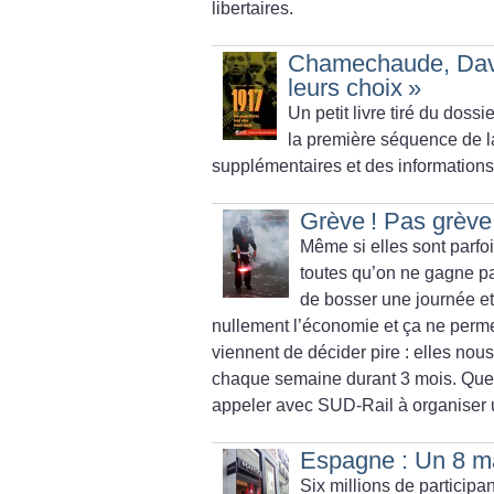
libertaires.
Chamechaude, Dav
leurs choix
»
Un petit livre tiré du dossi
la première séquence de l
supplémentaires et des informations 
Grève
! Pas grève
Même si elles sont parfoi
toutes qu’on ne gagne pa
de bosser une journée et
nullement l’économie et ça ne perm
viennent de décider pire : elles no
chaque semaine durant 3 mois. Que 
appeler avec SUD-Rail à organiser 
Espagne : Un 8 ma
Six millions de participa