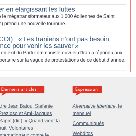
r en élargissant les luttes
ntre le mégatransformateur aux 1 000 éoliennes de Saint
n) prend une nouvelle tournure.
OI) : «
Les Iraniens n’ont pas besoin
nce pour venir les sauver
»
 en exil du Parti communiste-ouvrier d’Iran a répondu aux
ibertaire sur la vague de protestations de ce début d’année.
Lire Jean Batou, Stefanie
Alternative libertaire,
le
Prezioso et Ami-Jacques
mensuel
Rapin (dir.), «
Quand vient la
Communiqués
nuit. Volontaires
Webditos
internationaux contre le