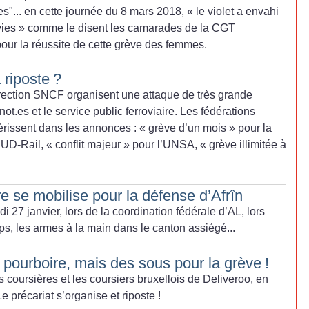
s"... en cette journée du 8 mars 2018, «
le violet a envahi
vies
» comme le disent les camarades de la CGT
our la réussite de cette grève des femmes.
 riposte
?
rection SNCF organisent une attaque de très grande
t.es et le service public ferroviaire. Les fédérations
érissent dans les annonces : «
grève d’un mois
» pour la
SUD-Rail, «
conflit majeur
» pour l’UNSA, «
grève illimitée à
ire se mobilise pour la défense d’Afrîn
 27 janvier, lors de la coordination fédérale d’AL, lors
s, les armes à la main dans le canton assiégé...
 pourboire, mais des sous pour la grève
!
 coursières et les coursiers bruxellois de Deliveroo, en
Le précariat s’organise et riposte
!