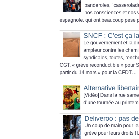
banderoles, "casserolade
nos consciences et nos 
espagnole, qui ont beaucoup pesé p
SNCF : C’est ça la
Le gouvernement et la di
ampleur contre les chemino
syndicales, toutes, rench
CGT, «
grève reconductible
» pour 
partir du 14 mars
» pour la CFDT…
Alternative liberta
[Vidéo] Dans la rue samedi
d’une tournée au printemp
Deliveroo : pas de
Un coup de main pour les
grève pour leurs droits
! 