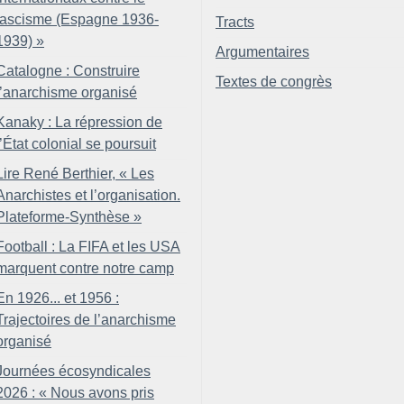
fascisme (Espagne 1936-
Tracts
1939)
»
Argumentaires
Catalogne : Construire
Textes de congrès
l’anarchisme organisé
Kanaky : La répression de
l’État colonial se poursuit
Lire René Berthier, «
Les
Anarchistes et l’organisation.
Plateforme-Synthèse
»
Football : La FIFA et les USA
marquent contre notre camp
En 1926... et 1956 :
Trajectoires de l’anarchisme
organisé
Journées écosyndicales
2026 : «
Nous avons pris