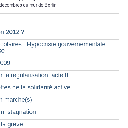
s décombres du mur de Berlin
 en 2012
?
scolaires : Hypocrisie gouvernementale
se
2009
la régularisation, acte II
tes de la solidarité active
en marche(s)
 ni stagnation
 la grève