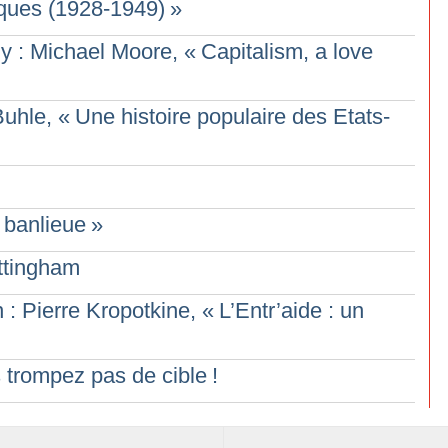
tiques (1928-1949)
»
y : Michael Moore, «
Capitalism, a love
Buhle, «
Une histoire populaire des Etats-
banlieue
»
ottingham
 : Pierre Kropotkine, «
L’Entr’aide : un
s trompez pas de cible
!