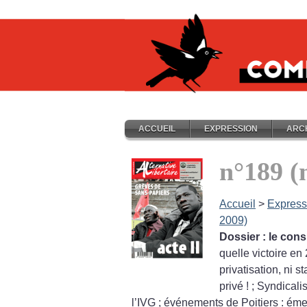
ACCUEIL
EXPRESSION
ARC
n°189 (
Accueil
>
Express
2009)
Dossier : le cons
quelle victoire en
privatisation, ni s
privé
!
; Syndicali
l’IVG
; événements de Poitiers : ém