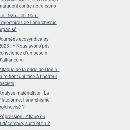
marquent contre notre camp
En 1926... et 1956 :
Trajectoires de l’anarchisme
organisé
Journées écosyndicales
2026 : «
Nous avons pris
conscience d’un besoin
d’alliance
»
Attaque de la pride de Berlin :
faire front uni face à l’horreur
fasciste
Analyse matérialiste : La
Plateforme, l’anarchisme
bolchevisé
?
Répression : Affaire du
8 décembre, suite et fin
?