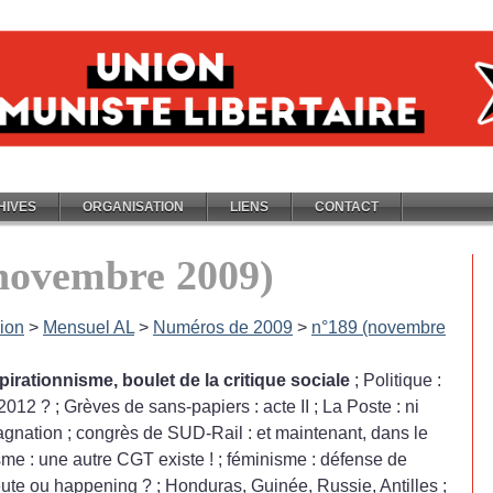
HIVES
ORGANISATION
LIENS
CONTACT
novembre 2009)
ion
>
Mensuel AL
>
Numéros de 2009
>
n°189 (novembre
pirationnisme, boulet de la critique sociale
; Politique :
 2012
?
; Grèves de sans-papiers : acte II
; La Poste : ni
tagnation
; congrès de SUD-Rail : et maintenant, dans le
sme : une autre CGT existe
!
; féminisme : défense de
eute ou happening
?
; Honduras, Guinée, Russie, Antilles
;