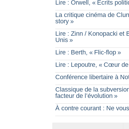
Lire : Orwell, «
Écrits poli
La critique cinéma de Clun
story
»
Lire : Zinn / Konopacki et 
Unis
»
Lire : Berth, «
Flic-flop
»
Lire : Lepoutre, «
Cœur de 
Conférence libertaire à N
Classique de la subversion
facteur de l’évolution
»
À contre courant : Ne vou