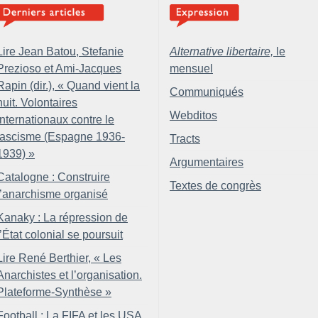
Lire Jean Batou, Stefanie
Alternative libertaire,
le
Prezioso et Ami-Jacques
mensuel
Rapin (dir.), «
Quand vient la
Communiqués
nuit. Volontaires
Webditos
internationaux contre le
fascisme (Espagne 1936-
Tracts
1939)
»
Argumentaires
Catalogne : Construire
Textes de congrès
l’anarchisme organisé
Kanaky : La répression de
l’État colonial se poursuit
Lire René Berthier, «
Les
Anarchistes et l’organisation.
Plateforme-Synthèse
»
Football : La FIFA et les USA