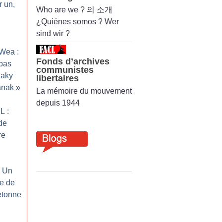
r un,
Who are we ? 의 소개
¿Quiénes somos ? Wer
sind wir ?
Wea :
Fonds d’archives
pas
communistes
naky
libertaires
anak
»
La mémoire du mouvement
depuis 1944
L :
de
re
: Un
ce de
retonne