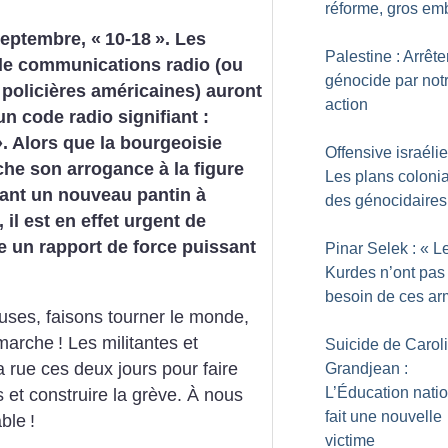
réforme, gros em
septembre, «
10-18
». Les
Palestine : Arrête
de communications radio (ou
génocide par not
 policières américaines) auront
action
n code radio signifiant :
». Alors que la bourgeoisie
Offensive israéli
he son arrogance à la figure
Les plans coloni
nt un nouveau pantin à
des génocidaires
 il est en effet urgent de
e un rapport de force puissant
Pinar Selek : «
L
Kurdes n’ont pas
besoin de ces a
leuses, faisons tourner le monde,
 marche
!
Les militantes et
Suicide de Carol
a rue ces deux jours pour faire
Grandjean :
L’Éducation nati
es et construire la grève. À nous
fait une nouvelle
able
!
victime