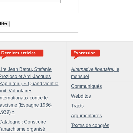
lider
Lire Jean Batou, Stefanie
Alternative libertaire,
le
Prezioso et Ami-Jacques
mensuel
Rapin (dir.), «
Quand vient la
Communiqués
nuit. Volontaires
Webditos
internationaux contre le
fascisme (Espagne 1936-
Tracts
1939)
»
Argumentaires
Catalogne : Construire
Textes de congrès
l’anarchisme organisé