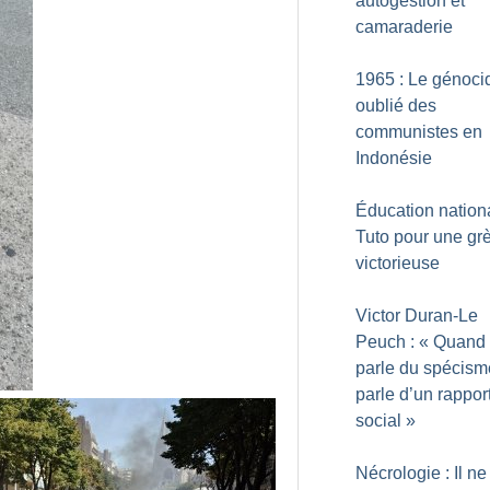
autogestion et
camaraderie
1965 : Le génoci
oublié des
communistes en
Indonésie
Éducation nationa
Tuto pour une gr
victorieuse
Victor Duran-Le
Peuch : «
Quand
parle du spécism
parle d’un rappor
social
»
Nécrologie : Il ne