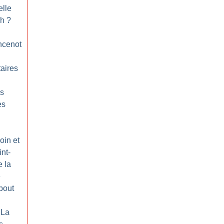
elle
ch
?
ncenot
taires
es
ès
oin et
nt-
e la
é
bout
 La