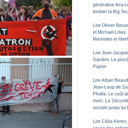
générative fera-t-
tomber la Big Te
Lire Olivier Besa
et Michael Löwy,
Marxistes et liber
Lire Jean-Jacqu
Gandini, Le proc
Papon
Lire Alban Beaud
Jean-Loup de Sai
Phalle, Le coût d
mort : La Sécurit
sociale jusqu’au 
Lire Célia Keren,