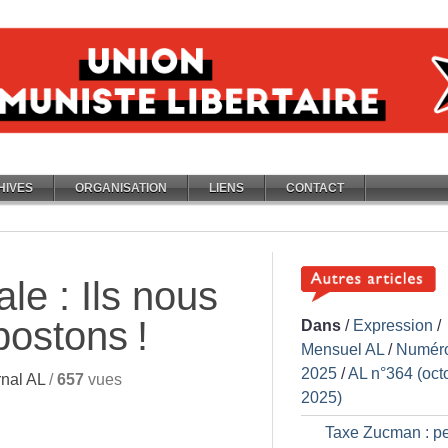
HIVES
ORGANISATION
LIENS
CONTACT
le : Ils nous
postons
!
Dans
/
Expression
/
Mensuel AL
/
Numér
2025
/
AL n°364 (oct
nal AL
/
657
vues
2025)
Taxe Zucman : pe