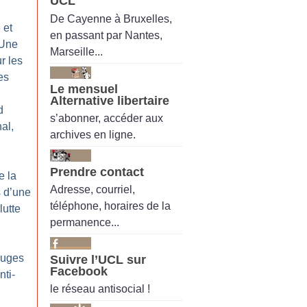
UCL
De Cayenne à Bruxelles,
 et
en passant par Nantes,
 Une
Marseille...
r les
es
Le mensuel
Alternative libertaire
d
s’abonner, accéder aux
al,
archives en ligne.
Prendre contact
e la
Adresse, courriel,
 d’une
téléphone, horaires de la
lutte
permanence...
ouges
Suivre l’UCL sur
Facebook
nti-
le réseau antisocial !