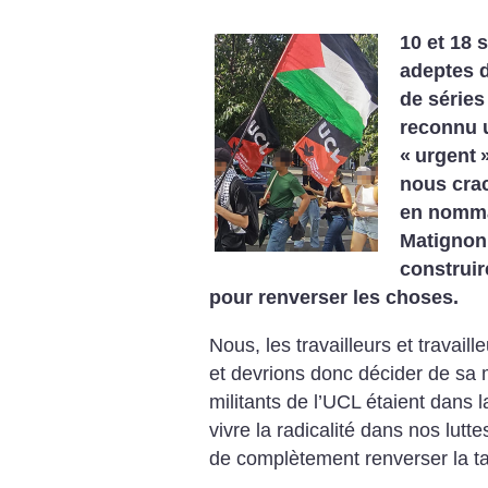
10 et 18 
adeptes 
de séries
reconnu u
«
urgent
nous crac
en nomma
Matignon,
construir
pour renverser les choses.
Nous, les travailleurs et travail
et devrions donc décider de sa
militants de l’UCL étaient dans l
vivre la radicalité dans nos lutt
de complètement renverser la t