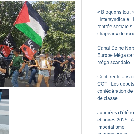
«
Bloquons tout
»
l’intersyndicale :
rentrée sociale su
chapeaux de rou
Canal Seine Nor
Europe Méga can
méga scandale
Cent trente ans d
CGT : Les débuts
confédération de 
de classe
Journées d’été r
et noires 2025 : A
impérialisme,