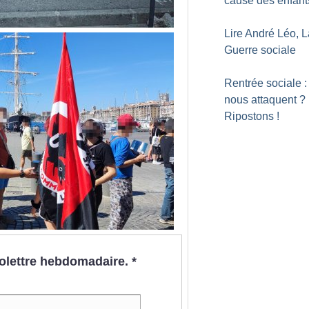
cause des enfant
Lire André Léo, L
Guerre sociale
Rentrée sociale : 
nous attaquent
?
Ripostons
!
nfolettre hebdomadaire.
*