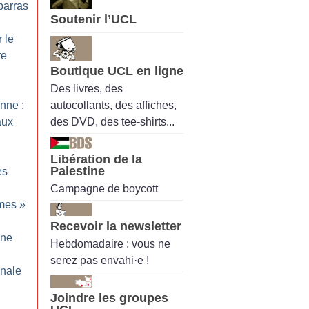
barras
Soutenir l’UCL
r le
re
Boutique UCL en ligne
Des livres, des
autocollants, des affiches,
enne :
des DVD, des tee-shirts...
aux
Libération de la
Palestine
es
Campagne de boycott
rmes
»
Recevoir la newsletter
ine
Hebdomadaire : vous ne
serez pas envahi·e !
onale
Joindre les groupes