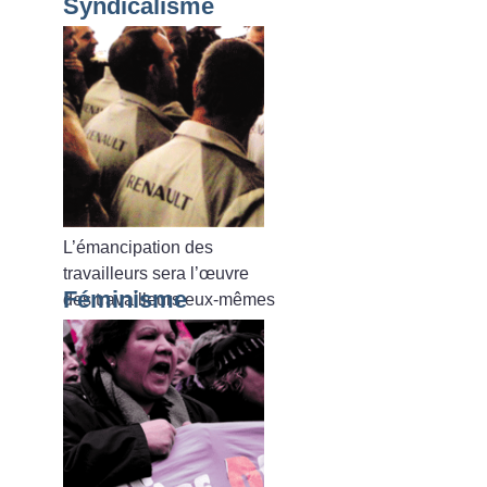
Syndicalisme
L’émancipation des
travailleurs sera l’œuvre
Féminisme
des travailleurs eux-mêmes