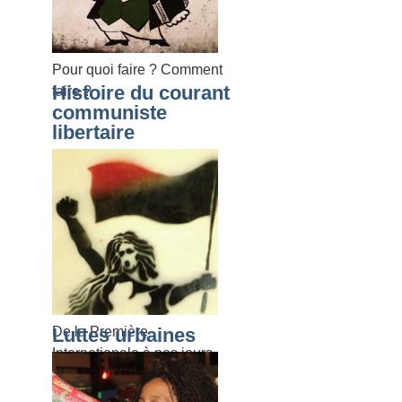
Pour quoi faire
? Comment
Histoire du courant
faire
?
communiste
libertaire
De la Première
Luttes urbaines
Internationale à nos jours.