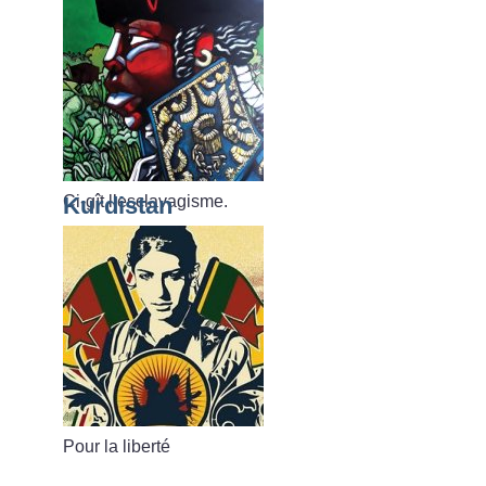
Ci-gît l’esclavagisme.
Kurdistan
Pour la liberté