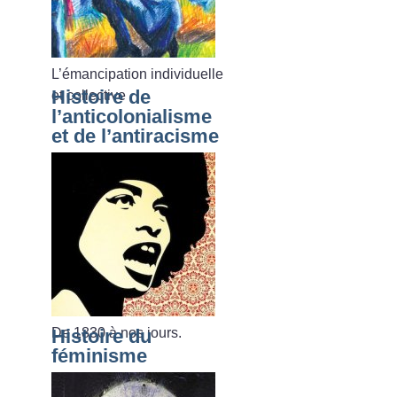
L’émancipation individuelle
Histoire de
et collective
l’anticolonialisme
et de l’antiracisme
De 1830 à nos jours.
Histoire du
féminisme