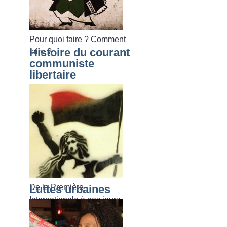
Pour quoi faire
? Comment
Histoire du courant
faire
?
communiste
libertaire
De la Première
Luttes urbaines
Internationale à nos jours.