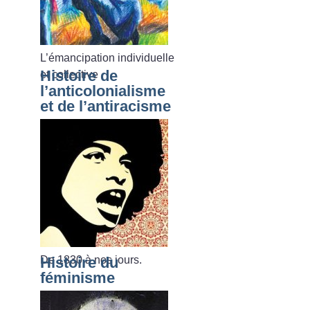
L’émancipation individuelle
Histoire de
et collective
l’anticolonialisme
et de l’antiracisme
De 1830 à nos jours.
Histoire du
féminisme