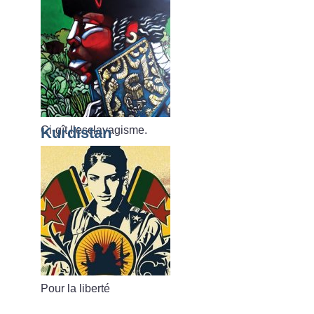
Ci-gît l’esclavagisme.
Kurdistan
Pour la liberté