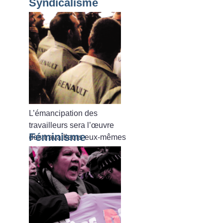
Syndicalisme
L’émancipation des
travailleurs sera l’œuvre
Féminisme
des travailleurs eux-mêmes