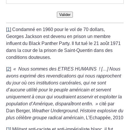
Valider
[
1
]
Condamné en 1960 pour le vol de 70 dollars,
Georges Jackson est devenu en prison un membre
influent du Black Panther Party. Il fut tué le 21 août 1971
dans la cour de la prison de Saint-Quentin dans des
conditions douteuses.
[
2
]
«
Nous sommes des ETRES HUMAINS
! […] Nous
avons exprimé des revendications qui nous rapprochent
du jour où ces institutions carcérales, qui ne sont
d’aucune utilité pour le peuple américain et servent
uniquement à ceux qui voudraient asservir et exploiter la
population d’Amérique, disparaîtront enfin.
»
cité par
Dan Berger,
Weather Underground. Histoire explosive du
plus célèbre groupe radical américain
, L’Echappée, 2010
[
3
]
Militant anti-raciste et anti-impérialiste blanc, il fut