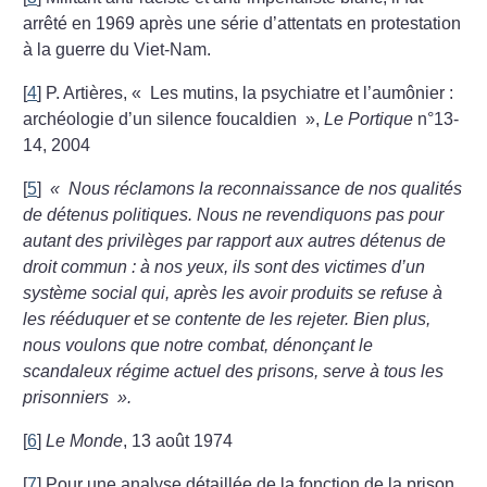
arrêté en 1969 après une série d’attentats en protestation
à la guerre du Viet-Nam.
[
4
]
P. Artières, «
Les mutins, la psychiatre et l’aumônier :
archéologie d’un silence foucaldien
»,
Le Portique
n°13-
14, 2004
[
5
]
«
Nous réclamons la reconnaissance de nos qualités
de détenus politiques. Nous ne revendiquons pas pour
autant des privilèges par rapport aux autres détenus de
droit commun : à nos yeux, ils sont des victimes d’un
système social qui, après les avoir produits se refuse à
les rééduquer et se contente de les rejeter. Bien plus,
nous voulons que notre combat, dénonçant le
scandaleux régime actuel des prisons, serve à tous les
prisonniers
».
[
6
]
Le Monde
, 13 août 1974
[
7
]
Pour une analyse détaillée de la fonction de la prison,