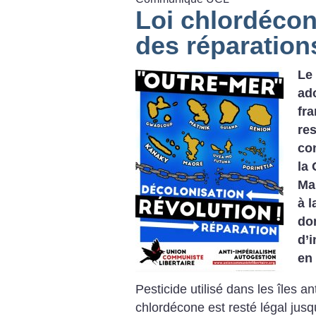
Loi chlordécone
des réparation
Le 
ado
fra
re
co
la
Ma
à l
do
d’
en 
Pesticide utilisé dans les îles an
chlordécone est resté légal jusqu