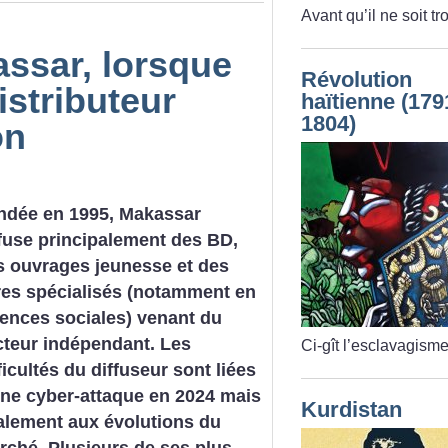
Avant qu’il ne soit tr
assar, lorsque
Révolution
istributeur
haïtienne (179
1804)
on
ndée en 1995, Makassar
ffuse principalement des BD,
s ouvrages jeunesse et des
vres spécialisés (notamment en
iences sociales) venant du
cteur indépendant. Les
Ci-gît l’esclavagisme
ficultés du diffuseur sont liées
une cyber-attaque en 2024 mais
Kurdistan
alement aux évolutions du
rché. Plusieurs de ses plus