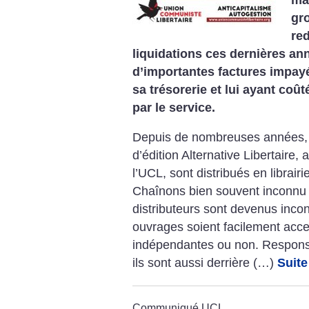
gr
re
liquidations ces dernières an
d’importantes factures impay
sa trésorerie et lui ayant coûté
par le service.
Depuis de nombreuses années, l
d’édition Alternative Libertaire
l’UCL, sont distribués en librair
Chaînons bien souvent inconnu d
distributeurs sont devenus inco
ouvrages soient facilement acces
indépendantes ou non. Responsa
ils sont aussi derrière (…)
Suite
Communiqué UCL