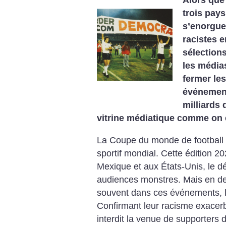
Alors que 
trois pay
s’enorguei
racistes 
sélections
les média
fermer les
événement
milliards 
vitrine médiatique comme on 
La Coupe du monde de football 
sportif mondial. Cette édition 2
Mexique et aux États-Unis, le 
audiences ­monstres. Mais en d
souvent dans ces événements, l
Confirmant leur racisme exacerb
interdit la venue de supporters d