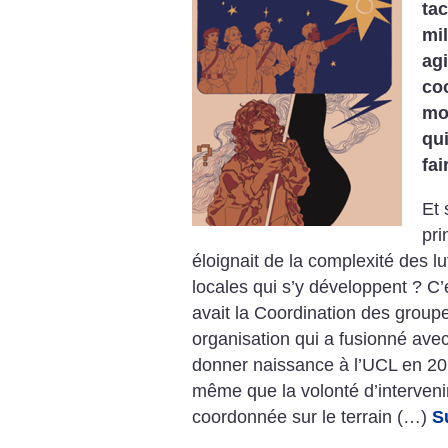
tac
mil
ag
co
mo
qu
fai
Et 
pri
éloignait de la complexité des l
locales qui s’y développent ? C’
avait la Coordination des group
organisation qui a fusionné avec 
donner naissance à l’UCL en 20
même que la volonté d’interveni
coordonnée sur le terrain (…)
S