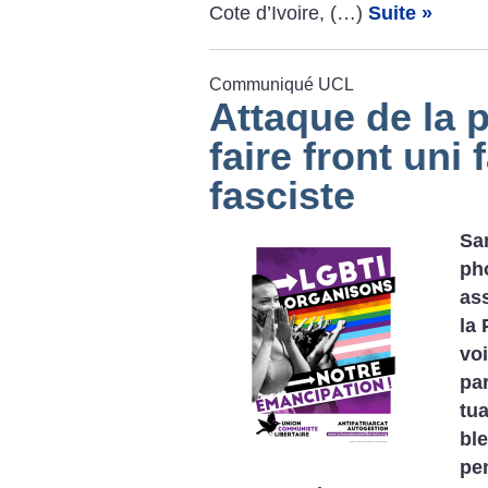
Cote d’Ivoire, (…)
Suite »
Communiqué UCL
Attaque de la p
faire front uni 
fasciste
Sam
pho
ass
la 
voi
par
tu
bl
pe