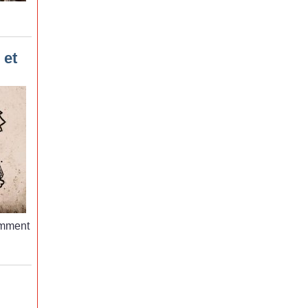
 et
mment