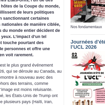
les États-Unis, l’un de des
s hôtes de la Coupe du monde,
llissent de leurs politiques
en sanctionnant certaines
 nationales de manière ciblée,
Nos fondamentaux
s du monde entier décident de
 yeux. L’impact d’un tel
Journées d’ét
 touche pourtant des
l’UCL 2026
de personnes et offre une
en voit rarement.
est le plus grand événement
026, qui se déroule au Canada, au
démontre à nouveau avec des
ehors des terrains, comme
’image est moins reluisante.
é, les États-Unis de Trump ont
e plusieurs pays (Haïti, Iran,