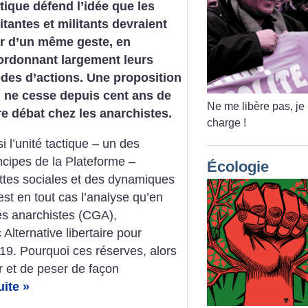
tique défend l’idée que les
itantes et militants devraient
ir d’un même geste, en
ordonnant largement leurs
des d’actions. Une proposition
i ne cesse depuis cent ans de
Ne me libère pas, je
re débat chez les anarchistes.
charge
!
si l’unité tactique – un des
ncipes de la Plateforme –
Écologie
uttes sociales et des dynamiques
est en tout cas l’analyse qu’en
es anarchistes (CGA),
Alternative libertaire pour
19. Pourquoi ces réserves, alors
r et de peser de façon
uite »