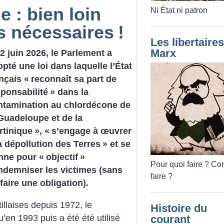
 : bien loin
Ni État ni patron
s nécessaires
!
Les libertaires
Marx
2 juin 2026, le Parlement a
pté une loi dans laquelle l’État
nçais «
reconnaît sa part de
sponsabilité
» dans la
ntamination au chlordécone de
 Guadeloupe et de la
rtinique
», «
s’engage à œuvrer
a dépollution des Terres
» et se
nne pour «
objectif
»
Pour quoi faire
? Co
indemniser les victimes (sans
faire
?
faire une obligation).
tillaises depuis 1972, le
Histoire du
’en 1993 puis a été été utilisé
courant