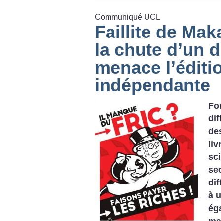
Communiqué UCL
Faillite de Mak
la chute d’un d
menace l’éditi
indépendante
Fo
di
de
li
sc
se
dif
à 
ég
ma