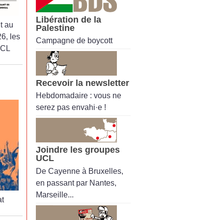
Libération de la
t au
Palestine
6, les
Campagne de boycott
UCL
Recevoir la newsletter
Hebdomadaire : vous ne
serez pas envahi·e !
Joindre les groupes
UCL
De Cayenne à Bruxelles,
en passant par Nantes,
Marseille...
t