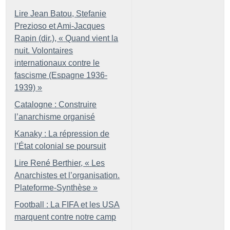
Lire Jean Batou, Stefanie
Prezioso et Ami-Jacques
Rapin (dir.), «
Quand vient la
nuit. Volontaires
internationaux contre le
fascisme (Espagne 1936-
1939)
»
Catalogne : Construire
l’anarchisme organisé
Kanaky : La répression de
l’État colonial se poursuit
Lire René Berthier, «
Les
Anarchistes et l’organisation.
Plateforme-Synthèse
»
Football : La FIFA et les USA
marquent contre notre camp