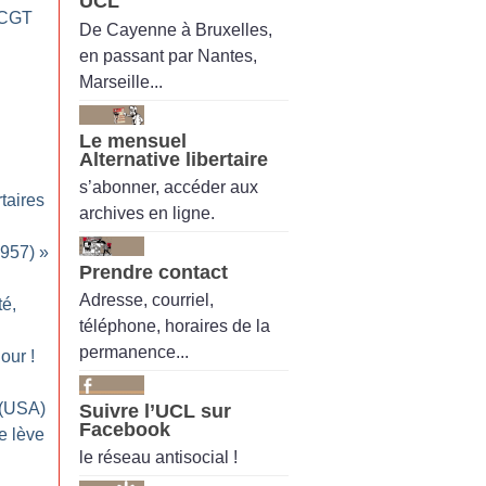
UCL
 (CGT
De Cayenne à Bruxelles,
en passant par Nantes,
Marseille...
Le mensuel
Alternative libertaire
s’abonner, accéder aux
taires
archives en ligne.
1957)
»
Prendre contact
Adresse, courriel,
té,
téléphone, horaires de la
permanence...
Nour
!
 (USA)
Suivre l’UCL sur
Facebook
e lève
le réseau antisocial !