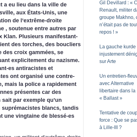
Gil Devillard : «
C
 a eu lieu dans la ville de
Renault, militer d
sville, aux États-Unis, une
groupe Makhno, 
tion de l’extrême-droite
n’était pas de tou
e , soutenue entre autres par
repos
!
»
x Klan. Plusieurs manifestant-
ient des torches, des boucliers
La gauche kurde
e des croix gammées, se
injustement déni
ant explicitement du nazisme.
sur Arte
ant-es antiracistes et
stes ont organisé une contre-
Un entretien-fleu
avec Alternative
, mais la police a rapidement
libertaire dans la
onnes présentes car des
«
Ballast
»
n sait par exemple qu’un
es suprémacistes blancs, tandis
Tentative de cou
nt une vingtaine de blessé-es
force : Que se pas
à Lille-III
?