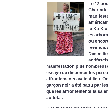
Le 12 août
Charlotte
manifesta
américain
le Ku Klu
es arbora
ou encor
revendiqu
Des milit
antifasci
manifestation plus nombreuse
essayé de disperser les pers
affrontements avaient lieu. O
garçon noir a été battu par l
que les affrontements faisaie
au total.