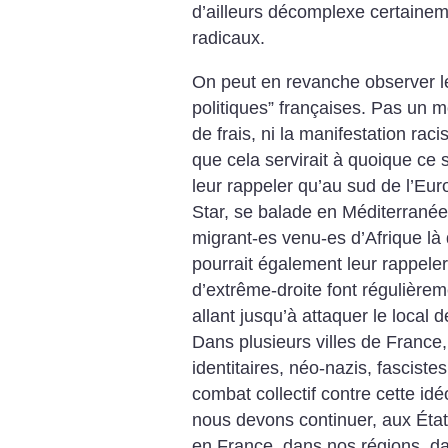
d’ailleurs décomplexe certainem
radicaux.
On peut en revanche observer le
politiques” françaises. Pas un
de frais, ni la manifestation raci
que cela servirait à quoique ce 
leur rappeler qu’au sud de l’Eur
Star, se balade en Méditerranée
migrant-es venu-es d’Afrique là d
pourrait également leur rappele
d’extrême-droite font régulière
allant jusqu’à attaquer le local
Dans plusieurs villes de France
identitaires, néo-nazis, fascistes
combat collectif contre cette id
nous devons continuer, aux État
en France, dans nos régions, dan