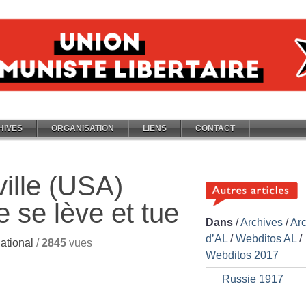
HIVES
ORGANISATION
LIENS
CONTACT
ville (USA)
e se lève et tue
Dans
/
Archives
/
Ar
d’AL
/
Webditos AL
/
ational
/
2845
vues
Webditos 2017
Russie 1917