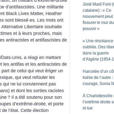
ion, un militant d’extrême-droite
Jordi Martí Font
e d’antifascistes. Une militante
catalane) : «
Ce
nt Black Lives Matter, Heather
mouvement peut
res sont blessé-es. Les mots ont
fissurer le mur du
t. Alternative Libertaire souhaite
pouvoir
»
ctimes et à leurs proches, mais
es antiracistes et antifascistes de
«
Une résistance
oubliée. Des liber
dans la guerre
États-Unis, a réagi en mettant
d’Algérie (1954-
 les antifas et les antiracistes de
 part de celui qui veut ériger un
Harcelée d’un cô
xique, qui veut refouler les
trahie de l’autre :
courage, Sonia 
s qui ne lui conviennent pas
ans) et dont les sorties racistes
À Charlottesville
aine
? Il a été soutenu pour son
l’extrême droite s
roupes d’extrême-droite, et porte
et tue
de l’état. Cette élection