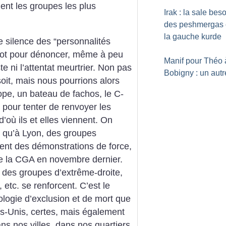
ent les groupes les plus
Irak : la sale be
des peshmergas 
la gauche kurde
 silence des “personnalités
 mot pour dénoncer, même à peu
Manif pour Théo 
ste ni l’attentat meurtrier. Non pas
Bobigny : un autre
soit, mais nous pourrions alors
ope, un bateau de fachos, le C-
 pour tenter de renvoyer les
’où ils et elles viennent. On
r qu’à Lyon, des groupes
ment des démonstrations de force,
 de la CGA en novembre dernier.
, des groupes d’extrême-droite,
, etc. se renforcent. C’est le
éologie d’exclusion et de mort que
s-Unis, certes, mais également
s nos villes, dans nos quartiers.