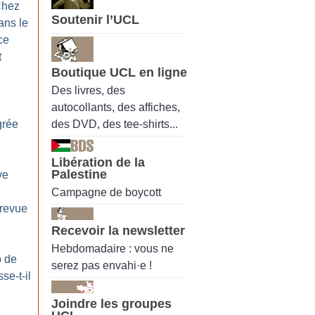
hez
Soutenir l’UCL
ans le
ce
t
Boutique UCL en ligne
Des livres, des
autocollants, des affiches,
des DVD, des tee-shirts...
grée
Libération de la
Palestine
ve
Campagne de boycott
 revue
Recevoir la newsletter
Hebdomadaire : vous ne
p de
serez pas envahi·e !
se-t-il
Joindre les groupes