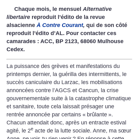
Chaque mois, le mensuel
Alternative
libertaire
reproduit l’édito de la revue
alsacienne
À Contre Courant
,
qui de son côté
reproduit l’édito d’AL. Pour contacter ces
camarades : ACC, BP 2123, 68060 Mulhouse
Cedex.
La puissance des grèves et manifestations du
printemps dernier, la guérilla des intermittents, le
succès caniculaire du Larzac, les mobilisations
annoncées contre l’AGCS et Cancun, la crise
gouvernementale suite à la catastrophe climatique
et sanitaire, toute cela laissait présager une
rentrée annoncée par certains «
brûlante
».
Chacun attendait donc, après un entracte estival
e
agité, le 2
acte de la lutte sociale. Anne, ma sœur
Anne, ne vois-tu rien venir
? En réponse à cette