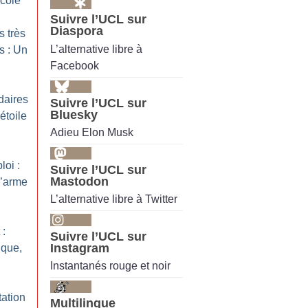
école
Suivre l’UCL sur
Diaspora
s très
L’alternative libre à
s : Un
Facebook
daires
Suivre l’UCL sur
Bluesky
étoile
Adieu Elon Musk
loi :
Suivre l’UCL sur
Mastodon
l’arme
L’alternative libre à Twitter
 :
Suivre l’UCL sur
Instagram
ique,
Instantanés rouge et noir
tation
Multilingue