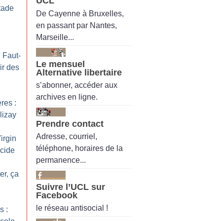
UCL
tade
De Cayenne à Bruxelles,
en passant par Nantes,
Marseille...
: Faut-
Le mensuel
ir des
Alternative libertaire
s’abonner, accéder aux
archives en ligne.
res :
lizay
Prendre contact
Adresse, courriel,
irgin
téléphone, horaires de la
icide
permanence...
er, ça
Suivre l’UCL sur
Facebook
le réseau antisocial !
s :