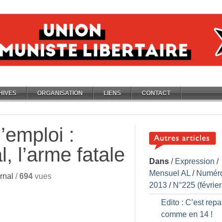
HIVES
ORGANISATION
LIENS
CONTACT
’emploi :
, l’arme fatale
Dans
/
Expression
/
Mensuel AL
/
Numér
rnal
/
694
vues
2013
/
N°225 (févrie
Edito : C’est repar
comme en 14
!