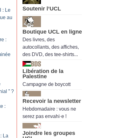
Soutenir l’UCL
 : Le
que au
l
Boutique UCL en ligne
Des livres, des
re :
autocollants, des affiches,
des DVD, des tee-shirts...
minée
Libération de la
Palestine
e
Campagne de boycott
ial ”
?
Recevoir la newsletter
e :
Hebdomadaire : vous ne
serez pas envahi·e !
Joindre les groupes
: La