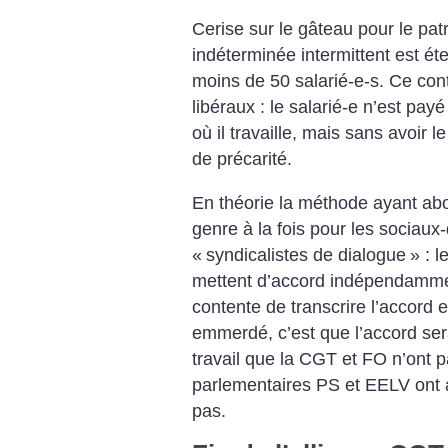
Cerise sur le gâteau pour le patr
indéterminée intermittent est ét
moins de 50 salarié-e-s. Ce cont
libéraux : le salarié-e n’est pay
où il travaille, mais sans avoir
de précarité.
En théorie la méthode ayant abo
genre à la fois pour les sociaux
«
syndicalistes de dialogue
» : l
mettent d’accord indépendamme
contente de transcrire l’accord 
emmerdé, c’est que l’accord serai
travail que la CGT et FO n’ont p
parlementaires PS et EELV ont a
pas.