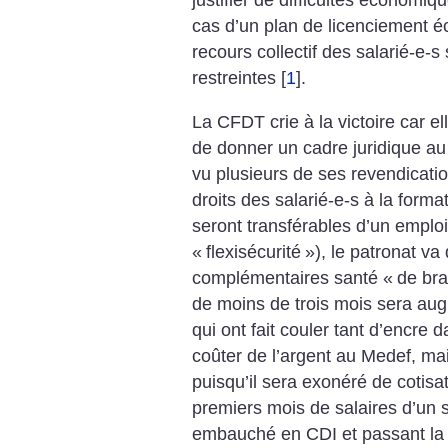
justifier de difficultés économiq
cas d’un plan de licenciement é
recours collectif des salarié-e-
restreintes
[
1
]
.
La CFDT crie à la victoire car el
de donner un cadre juridique au 
vu plusieurs de ses revendicatio
droits des salarié-e-s à la form
seront transférables d’un emploi
«
flexisécurité
»), le patronat va
complémentaires santé «
de br
de moins de trois mois sera au
qui ont fait couler tant d’encre 
coûter de l’argent au Medef, mai
puisqu’il sera exonéré de cotisa
premiers mois de salaires d’un 
embauché en CDI et passant la 