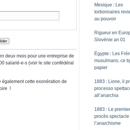
Mexique : Les
tortionnaires rev
au pouvoir
Rigueur en Europ
Slovénie an 01
lider
Égypte : Les Frè
 en deux mois pour une entreprise de
musulmans, ce ti
0 salarié-e-s (voir le site confédéral
papier
1883 : Lione, il p
 également cette exonération de
processo spettac
oire
!
all’anarchia
1883 : Le premie
procès spectacle
l’anarchisme