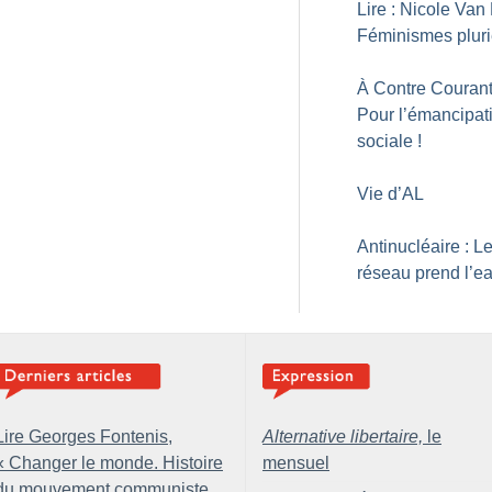
Lire : Nicole Van 
Féminismes pluri
À Contre Courant
Pour l’émancipat
sociale
!
Vie d’AL
Antinucléaire : L
réseau prend l’e
Lire Georges Fontenis,
Alternative libertaire,
le
«
Changer le monde. Histoire
mensuel
du mouvement communiste