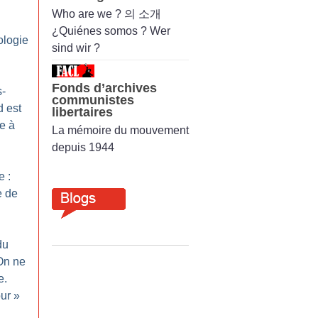
Who are we ? 의 소개
¿Quiénes somos ? Wer
ologie
sind wir ?
Fonds d’archives
-
communistes
 est
libertaires
e à
La mémoire du mouvement
depuis 1944
e :
e de
du
On ne
e.
our
»