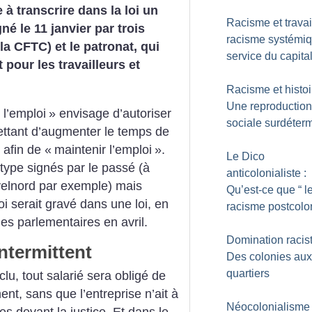
à transcrire dans la loi un
Racisme et travail
né le 11 janvier par trois
racisme systémi
la CFTC) et le patronat, qui
service du capita
 pour les travailleurs et
Racisme et histoi
Une reproduction
 l’emploi
» envisage d’autoriser
sociale surdéter
ettant d’augmenter le temps de
 afin de «
maintenir l’emploi
».
Le Dico
type signés par le passé (à
anticolonialiste :
velnord par exemple) mais
Qu’est-ce que “ l
i serait gravé dans une loi, en
racisme postcolon
les parlementaires en avril.
Domination racist
intermittent
Des colonies aux
quartiers
clu, tout salarié sera obligé de
ent, sans que l’entreprise n’ait à
Néocolonialisme 