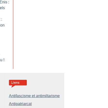
Enis :
els
 :
ion
e
au
!
Antifascisme et antimiltarisme
Antipatriarcat