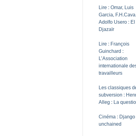
Lire : Omar, Luis
Garcia, F.H.Cava
Adolfo Usero : El
Djazaïr
Lire : François
Guinchard :
L’Association
internationale de
travailleurs
Les classiques d
subversion : Henr
Alleg : La questi
Cinéma : Django
unchained