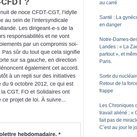
T-CFDT
?
au carré
a nuit de noce CFDT-CGT, l’idylle
Santé : La gynéc
 au sein de l’intersyndicale
en danger
ollande. Les dirigeant-e-s de la
s responsabilités et ne vont
Notre-Dames-des
rmoiements par un compromis soi-
Landes : «
La Zad
Pas sûr du tout que cela signifie
partout
», et mêm
orte sur sa gauche, en direction
Paris.
 dénoncent également cet accord.
t à un repli sur des initiatives
Sortir du nucléair
Retour de la forc
e du 9 octobre 2012, ce qui est
frappe
, la CGT, FO et Solidaires ont
ce projet de loi. À suivre...
Les Chroniques 
travail aliéné : «
fait pas de miracl
C’est au jour le j
nfolettre hebdomadaire.
*