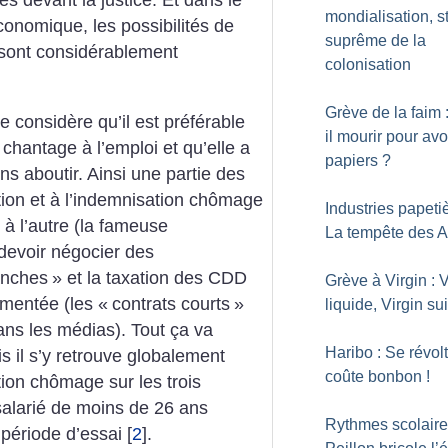
ues devant la justice. Et dans le
mondialisation, s
conomique, les possibilités de
suprême de la
s sont considérablement
colonisation
Grève de la faim 
le considère qu’il est préférable
il mourir pour avo
chantage à l’emploi et qu’elle a
papiers
?
ns aboutir. Ainsi une partie des
ation et à l’indemnisation chômage
Industries papetiè
 à l’autre (la fameuse
La tempête des A
 devoir négocier des
anches
» et la taxation des CDD
Grève à Virgin : V
gmentée (les «
contrats courts
»
liquide, Virgin su
dans les médias). Tout ça va
Haribo : Se révolt
s il s’y retrouve globalement
coûte bonbon
!
tion chômage sur les trois
salarié de moins de 26 ans
Rythmes scolaire
période d’essai
[
2
]
.