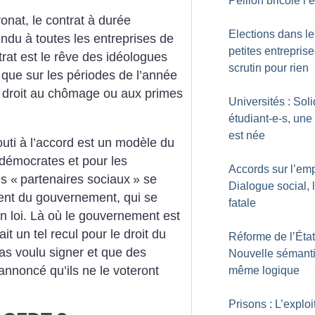
Peillon bricole l’
onat, le contrat à durée
Elections dans le
endu à toutes les entreprises de
petites entreprise
rat est le rêve des idéologues
scrutin pour rien
é que sur les périodes de l’année
 le droit au chômage ou aux primes
Universités : Soli
étudiant-e-s, une 
est née
uti à l’accord est un modèle du
-démocrates et pour les
Accords sur l’emp
es «
partenaires sociaux
» se
Dialogue social, 
nt du gouvernement, qui se
fatale
en loi. Là où le gouvernement est
t un tel recul pour le droit du
Réforme de l’État
as voulu signer et que des
Nouvelle sémant
nnoncé qu’ils ne le voteront
même logique
Prisons : L’exploi