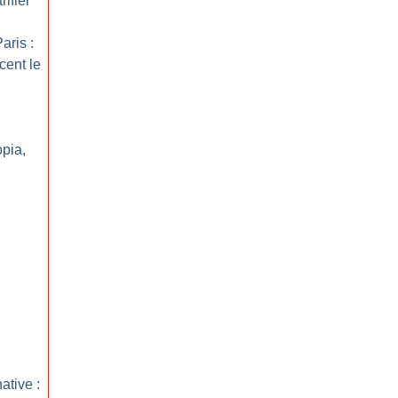
ifier
aris :
cent le
opia,
ative :