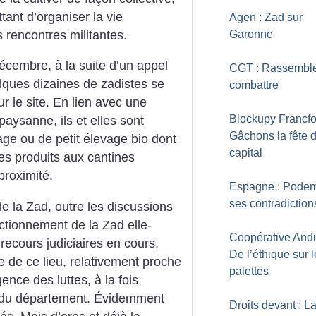
ant d’organiser la vie
Agen : Zad sur
s rencontres militantes.
Garonne
cembre, à la suite d’un appel
CGT : Rassemble
ques dizaines de zadistes se
combattre
ur le site. En lien avec une
Blockupy Francfor
 paysanne, ils et elles sont
Gâchons la fête 
age ou de petit élevage bio dont
capital
les produits aux cantines
proximité.
Espagne : Podem
ses contradiction
de la Zad, outre les discussions
ctionnement de la Zad elle-
Coopérative Andi
recours judiciaires en cours,
De l’éthique sur 
re de ce lieu, relativement proche
palettes
nce des luttes, à la fois
in du département. Évidemment
Droits devant : L