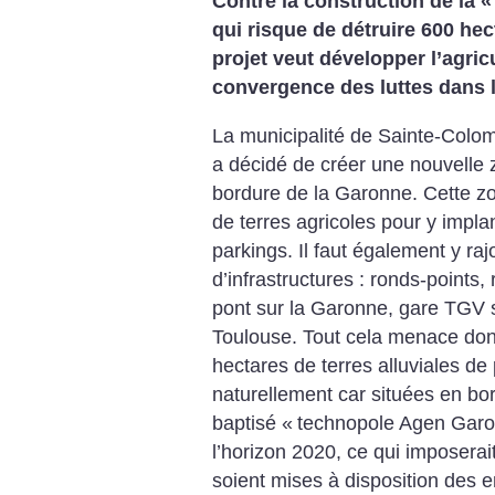
Contre la construction de la «
qui risque de détruire 600 hect
projet veut développer l’agric
convergence des luttes dans l
La municipalité de Sainte-Colo
a décidé de créer une nouvelle 
bordure de la Garonne. Cette zo
de terres agricoles pour y impla
parkings. Il faut également y ra
d’infrastructures : ronds-points
pont sur la Garonne, gare TGV s
Toulouse. Tout cela menace don
hectares de terres alluviales de
naturellement car situées en bo
baptisé «
technopole Agen Gar
l’horizon 2020, ce qui imposerai
soient mises à disposition des e