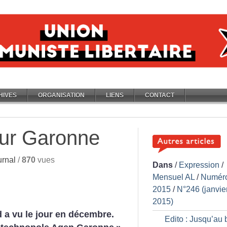
HIVES
ORGANISATION
LIENS
CONTACT
sur Garonne
rnal
/
870
vues
Dans
/
Expression
/
Mensuel AL
/
Numér
2015
/
N°246 (janvie
2015)
 a vu le jour en décembre.
Edito : Jusqu’au 