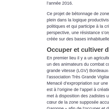
l’année 2016.
Ce projet de bétonnage de zones 
plein dans la logique productivi
politiques et qui participe à la 
perspective, une résistance s’o
créée sur des bases inhabituelle
Occuper et cultiver d
En premier lieu il y a un agricul
un des animateurs du combat con
grande vitesse (LGV) Bordeaux-
l’association Très Grande Vigila
Menacé d’expropriation sur une p
est à l’origine de l’appel à créat
met à disposition des zadistes u
cœur de la zone supposée accuei
Garonne
» afin de l’occuper et d