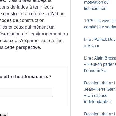
tés. Mais d’ores et déjà la
motivation du
ions de luttes à tenir leurs
licenciement
de construire à coté de la Zad un
thodes de construction
1975 : Ils vivent, 
celles et ceux qui mènent un
comités de solda
éservation de l’environnement ou
Lire : Patrick Devi
sociaux à s’exprimer sur ce lieu
«
Viva
»
s cette perspective.
Lire : Alain Bross
«
Peut-on parler 
l’ennemi
?
»
nfolettre hebdomadaire.
*
Dossier urbain : L
Jean-Pierre Garni
«
Un espace
indéfendable
»
Dossier urbain : L
lider