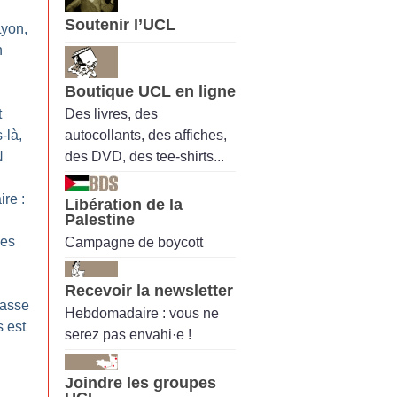
Soutenir l’UCL
Lyon,
n
Boutique UCL en ligne
Des livres, des
t
autocollants, des affiches,
-là,
des DVD, des tee-shirts...
N
ire :
Libération de la
Palestine
des
Campagne de boycott
Recevoir la newsletter
casse
Hebdomadaire : vous ne
 est
serez pas envahi·e !
Joindre les groupes