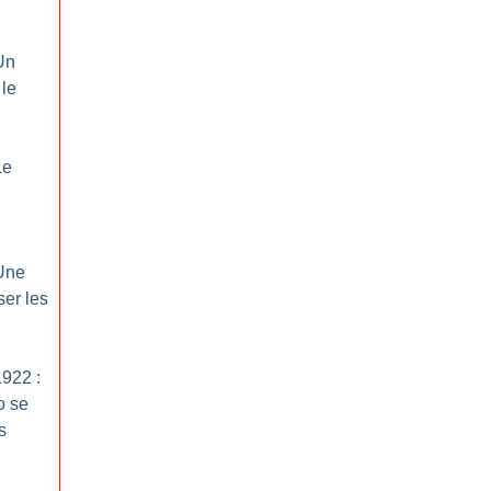
Un
 le
Le
 Une
ser les
1922 :
o se
s