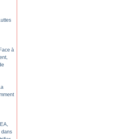
Luttes
 Face à
ent,
de
La
comment
REA,
e dans