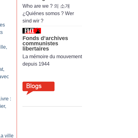
Who are we ? 의 소개
¿Quiénes somos ? Wer
sind wir ?
les
ts
Fonds d’archives
communistes
lle,
libertaires
La mémoire du mouvement
depuis 1944
at,
avec
ivre :
er,
a ville