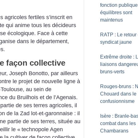
fonction publique
équilibres sont
agricoles fertiles s’inscrit en
maintenus
ste qui anime tous les décideurs
crise écologique. Face à cette
RATP : Le retour
rganise dans le département,
syndicat jaune
s.
Extrême droite : 
e façon collective
liaisons dangere
bruns-verts
teur, Joseph Bonotto, par ailleurs
tre le projet de nouvelle ligne à
Rouges-bruns : 
Toulouse, au sein de
Chouard dans le
nce du Bruilhois et de l’Agenais.
confusionnisme
artie de ses terres agricoles, il
ion de la Zad lot-et-garonnaise : il
Isère : Branle-ba
ne partie de ses terres, située au
combat dans les
llir le «
technopole Agen
Chambarans
e la cultiver de façon collective,