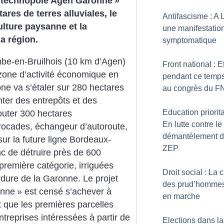
technopole Agen Garonne
»
ares de terres alluviales, le
Antifascisme : A 
ulture paysanne et la
une manifestatio
a région.
symptomatique
mbe-en-Bruilhois (10 km d’Agen)
Front national : E
zone d’activité économique en
pendant ce temps
ne va s’étaler sur 280 hectares
au congrès du F
nter des entrepôts et des
Education priorita
jouter 300 hectares
En lutte contre le
, rocades, échangeur d’autoroute,
démantèlement 
ur la future ligne Bordeaux-
ZEP
c de détruire près de 600
 première catégorie, irriguées
Droit social : La 
rdure de la Garonne. Le projet
des prud’hommes
onne
» est censé s’achever à
en marche
t que les premières parcelles
ntreprises intéressées à partir de
Elections dans la