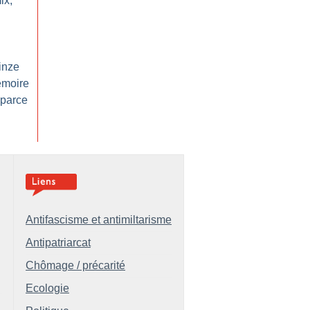
ix,
inze
émoire
 parce
Antifascisme et antimiltarisme
Antipatriarcat
Chômage / précarité
Ecologie