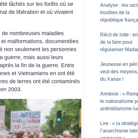
 été lâchés sur les forêts où se
Analyse : les rac
nal de libération et où vivaient
troubles de la
république franç
ine de nombreuses maladies
Récit de lutte : e
) et malformations, documentées
de la faim pour
hé non seulement les personnes
régulariser Mad
 guerre, mais aussi leurs
Jeunesse en péril
près la fin de la guerre. Entre
veut des moyens
ennes et Vietnamiens en ont été
du Xanax
!
ares de terres ont été contaminés
 en 2003.
Arménie : «
Remp
le nationalisme p
antimilitarisme lu
Lire : «
la stratég
l’anarchisme lati