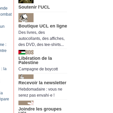
Soutenir l’UCL
onde
 combat
Boutique UCL en ligne
 un
Des livres, des
autocollants, des affiches,
des DVD, des tee-shirts...
me :
ntre
Libération de la
Palestine
: la
Campagne de boycott
Recevoir la newsletter
Hebdomadaire : vous ne
la
serez pas envahi·e !
épare
Joindre les groupes