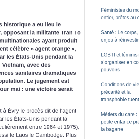
Féministes du m
entier, prêtes au
 historique a eu lieu le
r, opposant la militante Tran To
Santé : Le corps,
enjeu à réinvestir
multinationales ayant produit
ment célèbre «
agent orange
»,
LGBTI et féminis
r les États-Unis pendant la
s’organiser en co
u Vietnam, avec des
pouvoirs
nces sanitaires dramatiques
opulation. Le jugement est
Conditions de vie 
our mai : une victoire serait
précarité et la
transphobie tuent
t à Évry le procès dit de l’agent
Métiers du care : 
ar les États-Unis pendant la
petite enfance pr
culièrement entre 1964 et 1975),
la bagarre
aussi le Laos le Cambodge. Plus