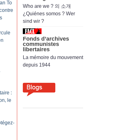
ran To
Who are we ? 의 소개
contre
¿Quiénes somos ? Wer
s
sind wir ?
rcule
Fonds d’archives
en
communistes
libertaires
La mémoire du mouvement
depuis 1944
a
aire :
on, le
otégez-