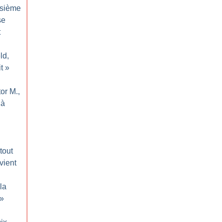
isième
se
t
ld,
t
»
tor M.,
 à
rtout
vient
la
»