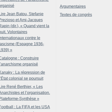
organisé
Argumentaires
Lire Jean Batou, Stefanie
Textes de congrès
Prezioso et Ami-Jacques
Rapin (dir.), «
Quand vient la
nuit. Volontaires
internationaux contre le
fascisme (Espagne 1936-
1939)
»
Catalogne : Construire
l’anarchisme organisé
Kanaky : La répression de
l’État colonial se poursuit
Lire René Berthier, «
Les
Anarchistes et l’organisation.
Plateforme-Synthèse
»
Football : La FIFA et les USA