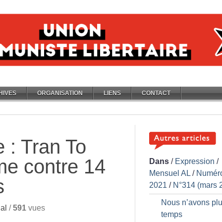
HIVES
ORGANISATION
LIENS
CONTACT
 : Tran To
e contre 14
Dans
/
Expression
/
Mensuel AL
/
Numér
s
2021
/
N°314 (mars 
Nous n’avons plu
al
/
591
vues
temps