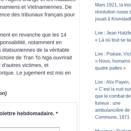
Mars 1921, la tro
tnamiens et Vietnamiennes. De
révolution russe 
ence des tribunaux français pour
jouait à Kronstad
Lire : Jean Hatzfe
iment en revanche que les 14
«
Là où tout se tai
esponsabilité, notamment en
s étatsuniennes de la véritable
Lire : Poésie, Vic
ictoire de Tran To Nga ouvrirait
«
Nous, humains
 d’autres victimes, et
quatre pattes
»
orique. Le jugement est mis en
Lire : Alix Payen,
«
C’est la nuit su
on)
que le combat de
furieux : une
ambulancière de 
nfolettre hebdomadaire.
*
Commune, 1871