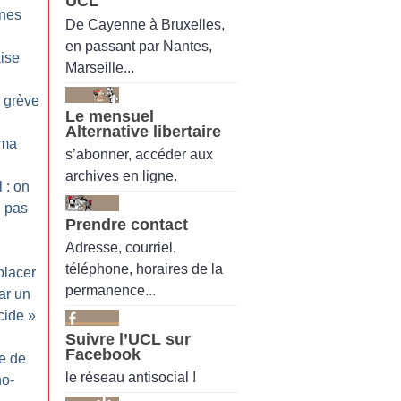
UCL
ines
De Cayenne à Bruxelles,
en passant par Nantes,
aise
Marseille...
n grève
Le mensuel
Alternative libertaire
ama
s’abonner, accéder aux
archives en ligne.
 : on
, pas
Prendre contact
Adresse, courriel,
téléphone, horaires de la
lacer
permanence...
ar un
cide
»
Suivre l’UCL sur
Facebook
ie de
le réseau antisocial !
no-