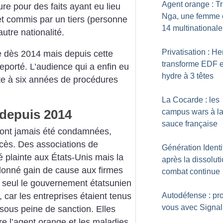
Agent orange : T
re pour des faits ayant eu lieu
Nga, une femme 
 et commis par un tiers (personne
14 multinationale
utre nationalité.
Privatisation : He
te dès 2014 mais depuis cette
transforme EDF 
reporté. L’audience qui a enfin eu
hydre à 3 têtes
suite à six années de procédures
La Cocarde : les
depuis 2014
campus wars à l
sauce française
n’ont jamais été condamnées,
ocès. Des associations de
Génération Identit
 plainte aux États-Unis mais la
après la dissoluti
 donné gain de cause aux firmes
combat continue
, seul le gouvernement étatsunien
 car les entreprises étaient tenus
Autodéfense : pr
vous avec Signal
e sous peine de sanction. Elles
re l’agent orange et les maladies