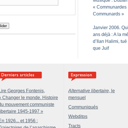
Musique : Dubam
«
Communardes
Communards
»
lider
Janvier 2006. Qu
ans déjà : A la m
d’Ilan Halimi, tué
que Juif
Lire Georges Fontenis,
Alternative libertaire,
le
«
Changer le monde. Histoire
mensuel
du mouvement communiste
Communiqués
libertaire 1945-1997
»
Webditos
En 1926... et 1956 :
Tracts
Trajectoires de l’anarchisme