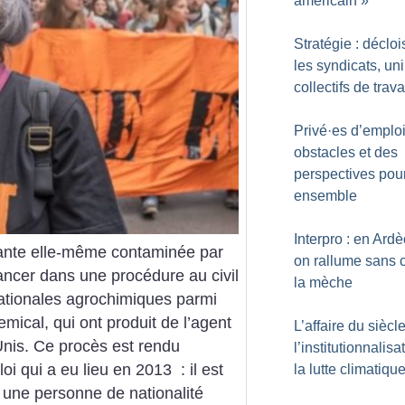
américain
»
Stratégie : déclo
les syndicats, uni
collectifs de trava
Privé
·
es d’emploi
obstacles et des
perspectives pour
ensemble
Interpro : en Ard
ante elle-même contaminée par
on rallume sans 
ancer dans une procédure au civil
la mèche
nationales agrochimiques parmi
ical, qui ont produit de l’agent
L’affaire du siècle
Unis. Ce procès est rendu
l’institutionnalisa
i qui a eu lieu en 2013 : il est
la lutte climatiqu
r une personne de nationalité