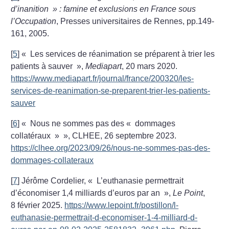
d’inanition
» : famine et exclusions en France sous
l’Occupation
, Presses universitaires de Rennes, pp.149-
161, 2005.
[
5
]
«
Les services de réanimation se préparent à trier les
patients à sauver
»,
Mediapart
, 20 mars 2020.
https://www.mediapart.fr/journal/france/200320/les-
services-de-reanimation-se-preparent-trier-les-patients-
sauver
[
6
]
«
Nous ne sommes pas des «
dommages
collatéraux
»
», CLHEE, 26 septembre 2023.
https://clhee.org/2023/09/26/nous-ne-sommes-pas-des-
dommages-collateraux
[
7
]
Jérôme Cordelier, «
L’euthanasie permettrait
d’économiser 1,4 milliards d’euros par an
»,
Le Point
,
8 février 2025.
https://www.lepoint.fr/postillon/l-
euthanasie-permettrait-d-economiser-1-4-milliard-d-