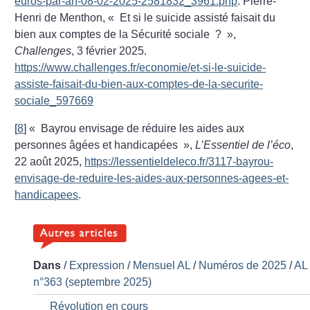
euros-par-an-08-02-2025-2581832_3961.php
. Pierre-
Henri de Menthon, «
Et si le suicide assisté faisait du
bien aux comptes de la Sécurité sociale
?
»,
Challenges
, 3 février 2025.
https://www.challenges.fr/economie/et-si-le-suicide-
assiste-faisait-du-bien-aux-comptes-de-la-securite-
sociale_597669
[
8
]
«
Bayrou envisage de réduire les aides aux
personnes âgées et handicapées
»,
L’Essentiel de l’éco
,
22 août 2025,
https://lessentieldeleco.fr/3117-bayrou-
envisage-de-reduire-les-aides-aux-personnes-agees-et-
handicapees
.
Dans
/
Expression
/
Mensuel AL
/
Numéros de 2025
/
AL
n°363 (septembre 2025)
Révolution en cours