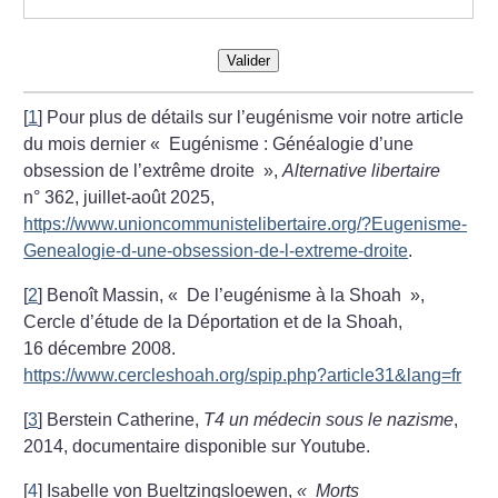
Valider
[
1
]
Pour plus de détails sur l’eugénisme voir notre article
du mois dernier «
Eugénisme : Généalogie d’une
obsession de l’extrême droite
»,
Alternative libertaire
n° 362, juillet-août 2025,
https://www.unioncommunistelibertaire.org/?Eugenisme-
Genealogie-d-une-obsession-de-l-extreme-droite
.
[
2
]
Benoît Massin, «
De l’eugénisme à la Shoah
»,
Cercle d’étude de la Déportation et de la Shoah,
16 décembre 2008.
https://www.cercleshoah.org/spip.php?article31&lang=fr
[
3
]
Berstein Catherine,
T4 un médecin sous le nazisme
,
2014, documentaire disponible sur Youtube.
[
4
]
Isabelle von Bueltzingsloewen,
«
Morts