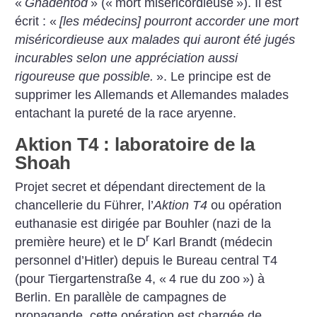
«
Gnadentod
» («
mort miséricordieuse
»). Il est
écrit : «
[les médecins] pourront accorder une mort
miséricordieuse aux malades qui auront été jugés
incurables selon une appréciation aussi
rigoureuse que possible.
». Le principe est de
supprimer les Allemands et Allemandes malades
entachant la pureté de la race aryenne.
Aktion T4 : laboratoire de la
Shoah
Projet secret et dépendant directement de la
chancellerie du ­Führer, l’
Aktion T4
ou opération
euthanasie est dirigée par Bouhler (nazi de la
r
première ­heure) et le D
Karl Brandt (médecin
personnel d’Hitler) depuis le Bureau central T4
(pour Tiergarten­straße 4, «
4 rue du zoo
») à
Berlin. En parallèle de campagnes de
propagande, cette opération est chargée de