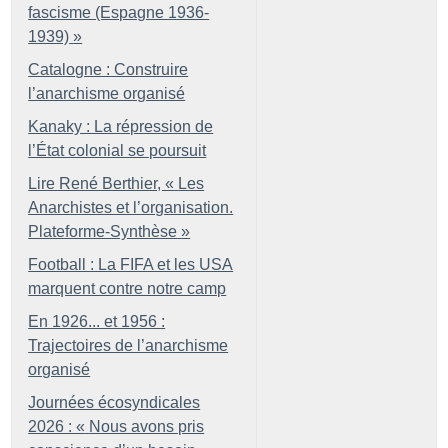
fascisme (Espagne 1936-
1939)
»
Catalogne : Construire
l’anarchisme organisé
Kanaky : La répression de
l’État colonial se poursuit
Lire René Berthier, «
Les
Anarchistes et l’organisation.
Plateforme-Synthèse
»
Football : La FIFA et les USA
marquent contre notre camp
En 1926... et 1956 :
Trajectoires de l’anarchisme
organisé
Journées écosyndicales
2026 : «
Nous avons pris