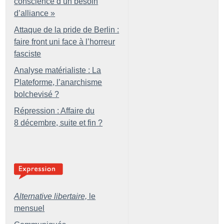
conscience d’un besoin
d’alliance
»
Attaque de la pride de Berlin :
faire front uni face à l’horreur
fasciste
Analyse matérialiste : La
Plateforme, l’anarchisme
bolchevisé
?
Répression : Affaire du
8 décembre, suite et fin
?
Alternative libertaire,
le
mensuel