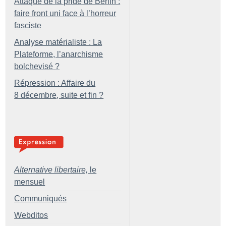
Attaque de la pride de Berlin :
faire front uni face à l’horreur
fasciste
Analyse matérialiste : La
Plateforme, l’anarchisme
bolchevisé
?
Répression : Affaire du
8 décembre, suite et fin
?
Alternative libertaire,
le
mensuel
Communiqués
Webditos