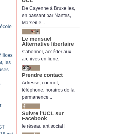
UCL
De Cayenne à Bruxelles,
en passant par Nantes,
Marseille...
 école
Le mensuel
Alternative libertaire
s’abonner, accéder aux
Milices
archives en ligne.
t, les
uses
Prendre contact
Adresse, courriel,
o
téléphone, horaires de la
permanence...
t
Suivre l’UCL sur
Facebook
le réseau antisocial !
CGT