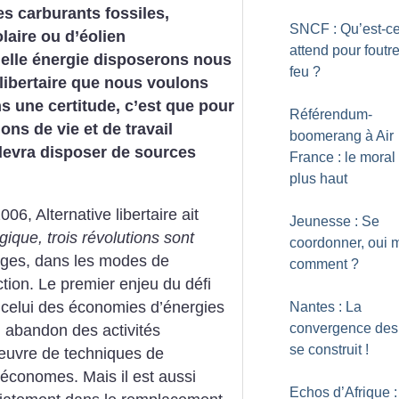
s carburants fossiles,
SNCF : Qu’est-ce
laire ou d’éolien
attend pour foutre
elle énergie disposerons nous
feu
?
 libertaire que nous voulons
s une certitude, c’est que pour
Référendum-
ons de vie et de travail
boomerang à Air
 devra disposer de sources
France : le moral
plus haut
6, Alternative libertaire ait
Jeunesse : Se
gique, trois révolutions sont
coordonner, oui 
ges, dans les modes de
comment
?
ion. Le premier enjeu du défi
t celui des économies d’énergies
Nantes : La
convergence des 
, abandon des activités
se construit
!
œuvre de techniques de
économes. Mais il est aussi
Echos d’Afrique :