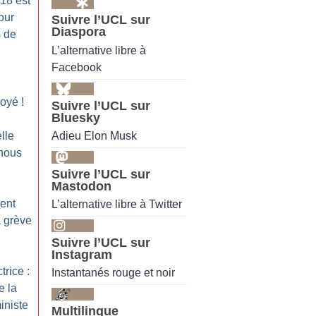
18 est
our
Suivre l’UCL sur
Diaspora
s de
L’alternative libre à
Facebook
voyé
!
Suivre l’UCL sur
Bluesky
Adieu Elon Musk
lle
-nous
Suivre l’UCL sur
Mastodon
ent
L’alternative libre à Twitter
a grève
Suivre l’UCL sur
Instagram
trice :
Instantanés rouge et noir
e la
iniste
Multilingue