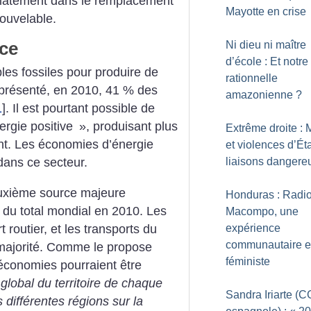
iatement dans le remplacement
Mayotte en crise
nouvelable.
nce
Ni dieu ni maître
d’école : Et notre
bles fossiles pour produire de
rationnelle
 représenté, en 2010, 41 % des
amazonienne
?
1
]
. Il est pourtant possible de
rgie positive
», produisant plus
Extrême droite : 
nt. Les économies d’énergie
et violences d’Éta
liaisons dangere
dans ce secteur.
euxième source majeure
Honduras : Radi
du total mondial en 2010. Les
Macompo, une
t routier, et les transports du
expérience
communautaire e
 majorité. Comme le propose
féministe
s économies pourraient être
lobal du territoire de chaque
Sandra Iriarte (
s différentes régions sur la