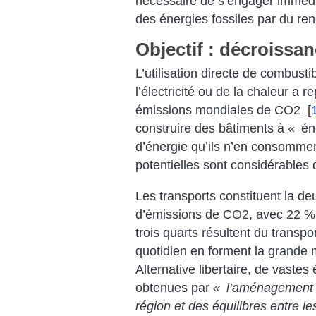
nécessaire de s’engager imméd
des énergies fossiles par du re
Objectif : décroissa
L’utilisation directe de combusti
l’électricité ou de la chaleur a
émissions mondiales de CO2
[
construire des bâtiments à «
éne
d’énergie qu’ils n’en consomme
potentielles sont considérables 
Les transports constituent la d
d’émissions de CO2, avec 22 % 
trois quarts résultent du transpor
quotidien en forment la grande
Alternative libertaire, de vaste
obtenues par
«
l’aménagement g
région et des équilibres entre le