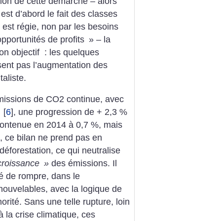
ation de cette démarche – alors
est d’abord le fait des classes
est régie, non par les besoins
pportunités de profits
» – la
on objectif : les quelques
nt pas l’augmentation des
taliste.
missions de CO2 continue, avec
3
[
6
]
, une progression de + 2,3 %
 contenue en 2014 à 0,7 %, mais
, ce bilan ne prend pas en
éforestation, ce qui neutralise
croissance
»
des émissions. Il
té de rompre, dans le
ouvelables, avec la logique de
rité. Sans une telle rupture, loin
 la crise climatique, ces