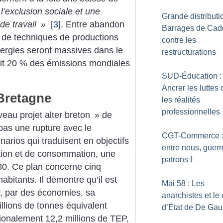
 l’exclusion sociale et une
Grande distributio
de travail
»
[
3
]
. Entre abandon
Barrages de Cad
 de techniques de productions
contre les
ergies seront massives dans le
restructurations
tait 20 % des émissions mondiales
SUD-Éducation :
Ancrer les luttes
 Bretagne
les réalités
professionnelles
eau projet alter breton
» de
pas une rupture avec le
CGT-Commerce :
narios qui traduisent en objectifs
entre nous, guerr
ction et de consommation, une
patrons
!
0. Ce plan concerne cinq
abitants. Il démontre qu’il est
Mai 58 : Les
er, par des économies, sa
anarchistes et le
llions de tonnes équivalent
d’État de De Gau
gionalement 12,2 millions de TEP,