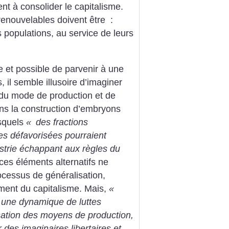
nt à consolider le capitalisme.
enouvelables doivent être :
s populations, au service de leurs
e et possible de parvenir à une
il semble illusoire d’imaginer
e du mode de production et de
s la construction d’embryons
esquels
«
des fractions
les défavorisées pourraient
strie échappant aux règles du
es éléments alternatifs ne
rocessus de généralisation,
ment du capitalisme. Mais,
«
 une dynamique de luttes
isation des moyens de production,
 des imaginaires libertaires et