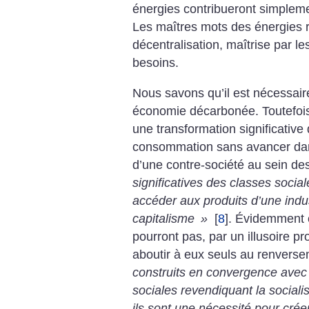
énergies contribueront simpleme
Les maîtres mots des énergies r
décentralisation, maîtrise par le
besoins.
Nous savons qu’il est nécessair
économie décarbonée. Toutefois, 
une transformation significativ
consommation sans avancer dan
d’une contre-société au sein d
significatives des classes socia
accéder aux produits d’une indu
capitalisme
»
[
8
]
. Évidemment c
pourront pas, par un illusoire p
aboutir à eux seuls au renverse
construits en convergence avec
sociales revendiquant la social
ils sont une nécessité pour créer