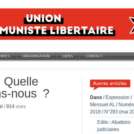
HIVES
ORGANISATION
LIENS
CONTACT
: Quelle
ns-nous
?
Dans
/
Expression
/
Mensuel AL
/
Numér
al
/
914
vues
2018
/
N°283 (mai 2
Edito : Abattoirs
judiciaires