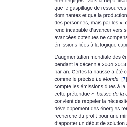
être négligés. Mais la dépolitis
que le gaspillage de ressources 
dominantes et que la production 
des personnes, mais par les «
o
rend incapable d’avancer vers s
avancées obtenues ne compense
émissions liées à la logique capi
L’augmentation mondiale des é
pendant la décennie 2004-201
par an. Certes la hausse a été
comme le précise
Le Monde
[
7
]
compte les émissions dues à la d
cette prétendue
«
baisse de la 
convient de rappeler la nécessi
développement des énergies ren
recherche du profit pour une mino
d’apporter un début de solution à