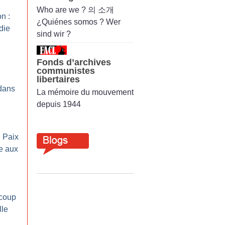
Who are we ? 의 소개
n :
¿Quiénes somos ? Wer
die
sind wir ?
Fonds d’archives
communistes
libertaires
 dans
La mémoire du mouvement
depuis 1944
 Paix
e aux
 coup
lle