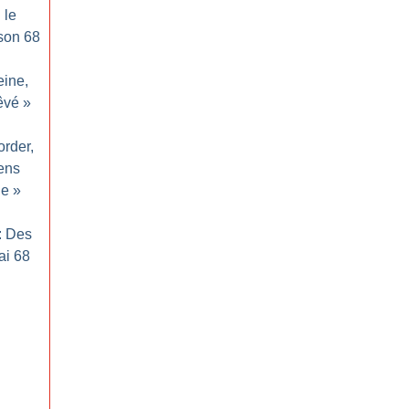
 le
 son 68
eine,
rêvé
»
order,
ens
le
»
: Des
ai 68