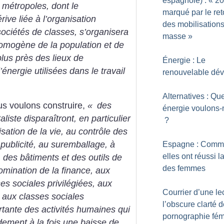
espagnole) : «
20
métropoles, dont le
marqué par le ret
ve liée à l’organisation
des mobilisation
 sociétés de classes, s’organisera
masse
»
 homogène de la population et de
 plus près des lieux de
Énergie : Le
’énergie utilisées dans le travail
renouvelable dé
Alternatives : Que
us voulons construire,
«
des
énergie voulons
liste disparaîtront, en particulier
?
isation de la vie, au contrôle des
publicité, au suremballage, à
Espagne : Comm
elles ont réussi l
, des bâtiments et des outils de
des femmes
domination de la finance, aux
s sociales privilégiées, aux
Courrier d’une lec
 aux classes sociales
l’obscure clarté d
rtante des activités humaines qui
pornographie fém
idement à la fois une baisse de