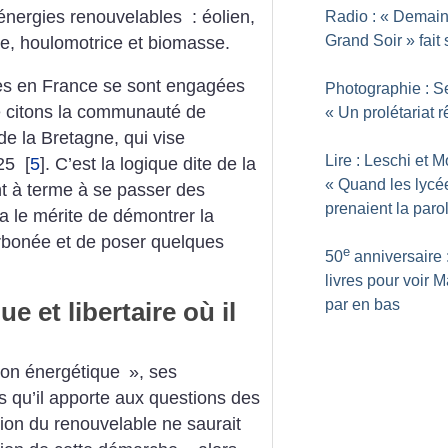
 énergies renouvelables : éolien,
Radio : «
Demain
Grand Soir
» fait
ce, houlomotrice et biomasse.
ales en France se sont engagées
Photographie : S
e citons la communauté de
«
Un prolétariat 
 la Bretagne, qui vise
Lire : Leschi et M
025
[
5
]
. C’est la logique dite de la
«
Quand les lycé
nt à terme à se passer des
prenaient la paro
 a le mérite de démontrer la
arbonée et de poser quelques
e
50
anniversaire 
livres pour voir M
par en bas
e et libertaire où il
­tion énergétique
», ses
 qu’il apporte aux questions des
tion du renouvelable ne saurait