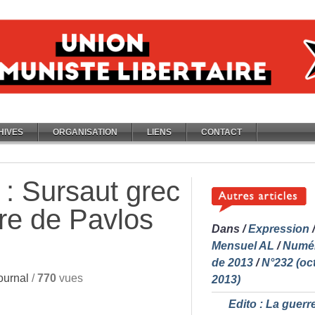
HIVES
ORGANISATION
LIENS
CONTACT
 : Sursaut grec
re de Pavlos
Dans
/
Expression
/
Mensuel AL
/
Numé
de 2013
/
N°232 (oc
ournal
/
770
vues
2013)
Edito : La guerre