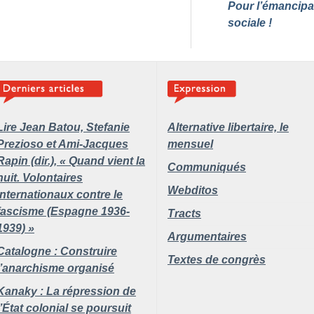
Pour l’émancipa
sociale
!
Lire Jean Batou, Stefanie
Alternative libertaire,
le
Prezioso et Ami-Jacques
mensuel
Rapin (dir.), «
Quand vient la
Communiqués
nuit. Volontaires
Webditos
internationaux contre le
fascisme (Espagne 1936-
Tracts
1939)
»
Argumentaires
Catalogne : Construire
Textes de congrès
l’anarchisme organisé
Kanaky : La répression de
l’État colonial se poursuit