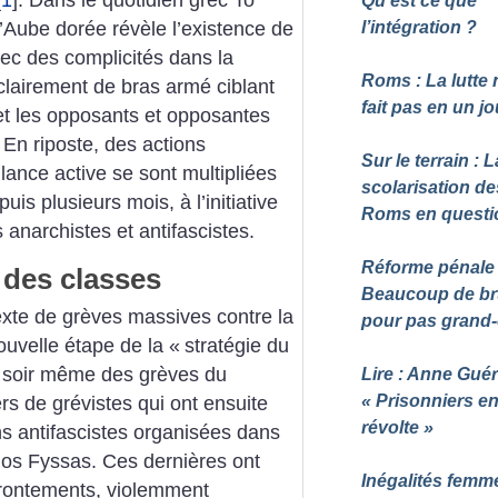
Qu’est ce que
Aube dorée révèle l’existence de
l’intégration
?
vec des complicités dans la
Roms : La lutte 
 clairement de bras armé ciblant
fait pas en un jo
et les opposants et opposantes
. En riposte, des actions
Sur le terrain : L
ilance active se sont multipliées
scolarisation de
uis plusieurs mois, à l’initiative
Roms en questi
narchistes et antifascistes.
Réforme pénale 
 des classes
Beaucoup de br
xte de grèves massives contre la
pour pas grand
ouvelle étape de la «
stratégie du
e soir même des grèves du
Lire : Anne Guér
«
Prisonniers e
rs de grévistes qui ont ensuite
révolte
»
s antifascistes organisées dans
os Fyssas. Ces dernières ont
Inégalités femm
ffrontements, violemment