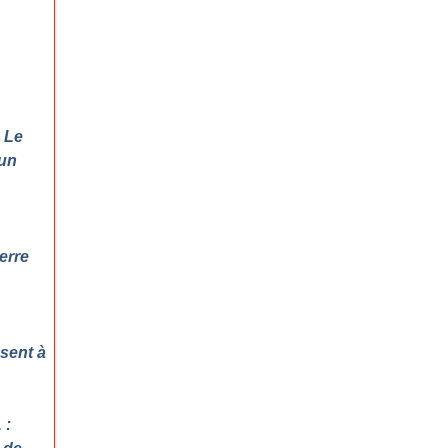
 Le
 un
erre
sent à
 :