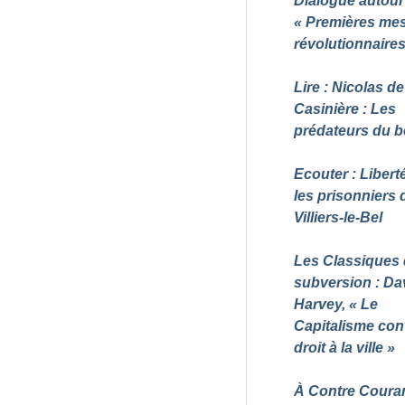
Dialogue autour
«
Premières me
révolutionnaire
Lire : Nicolas de
Casinière : Les
prédateurs du b
Ecouter : Libert
les prisonniers 
Villiers-le-Bel
Les Classiques 
subversion : Da
Harvey, «
Le
Capitalisme cont
droit à la ville
»
À Contre Couran