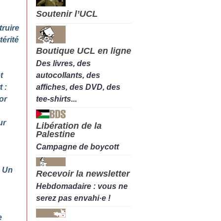
Soutenir l’UCL
truire
térité
Boutique UCL en ligne
Des livres, des
autocollants, des
t
affiches, des DVD, des
 :
tee-shirts...
or
ur
Libération de la
Palestine
Campagne de boycott
: Un
Recevoir la newsletter
Hebdomadaire : vous ne
serez pas envahi·e !
e