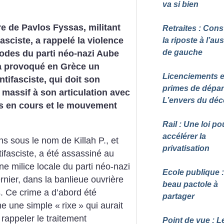
va si bien
e de Pavlos Fyssas, militant
Retraites : Cons
fasciste, a rappelé la violence
la riposte à l’aus
de gauche
odes du parti néo-nazi Aube
 a provoqué en Grèce un
Licenciements e
ntifasciste, qui doit son
primes de départ
 massif à son articulation avec
L’envers du déc
s en cours et le mouvement
Rail : Une loi po
accélérer la
s sous le nom de Killah P., et
privatisation
fasciste, a été assassiné au
e milice locale du parti néo-nazi
Ecole publique 
nier, dans la banlieue ouvrière
beau pactole à
s. Ce crime a d’abord été
partager
e une simple «
rixe
» qui aurait
rappeler le traitement
Point de vue : L