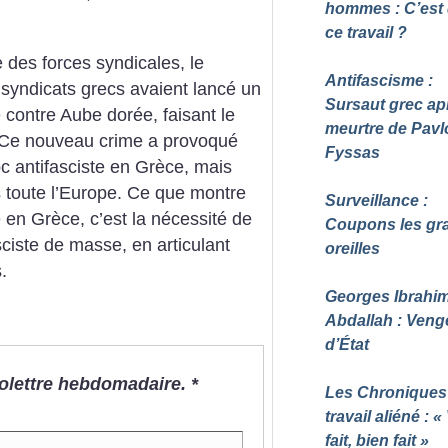
hommes : C’est
ce travail
?
 des forces syndicales, le
Antifascisme :
syndicats grecs avaient lancé un
Sursaut grec ap
e contre Aube dorée, faisant le
meurtre de Pavl
te. Ce nouveau crime a provoqué
Fyssas
 antifasciste en Grèce, mais
toute l’Europe. Ce que montre
Surveillance :
e en Grèce, c’est la nécessité de
Coupons les gr
ciste de masse, en articulant
oreilles
.
Georges Ibrahi
Abdallah : Ven
d’État
nfolettre hebdomadaire.
*
Les Chroniques
travail aliéné : «
fait, bien fait
»