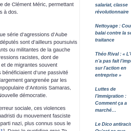
e de Clément Méric, permettant
salariat, classe
s à dos.
révolutionnaire
Nettoyage : Co
balai contre la 
gue série d’agressions d’Aube
traitance
 députés sont d’ailleurs poursuivis
ants ou militantes de la gauche
Théo Rival : «
L
ressions racistes, dont de
n’a pas fait l’im
et de migrantes souvent
sur l’action en
s bénéficiaient d’une passivité
entreprise
»
 largement gangrenée par les
impopulaire d’Antonis Samaras,
Luttes de
 Nouvelle démocratie.
l’immigration :
Comment ça a
erreur sociale, ces violences
marché…
uadristi du mouvement fasciste
 parti nazi, plus connus sous le
Le Dico antiracis
[
1
]
. Dans le quotidien grec To