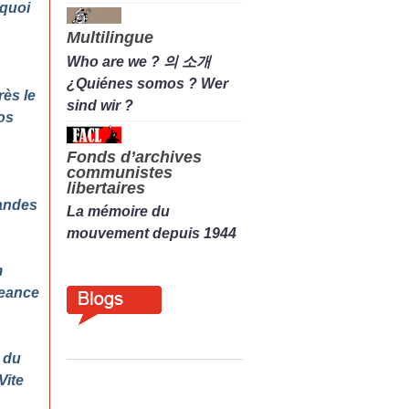
 quoi
Multilingue
Who are we ? 의 소개
¿Quiénes somos ? Wer
rès le
sind wir ?
os
Fonds d’archives
communistes
libertaires
andes
La mémoire du
mouvement depuis 1944
m
geance
 du
Vite