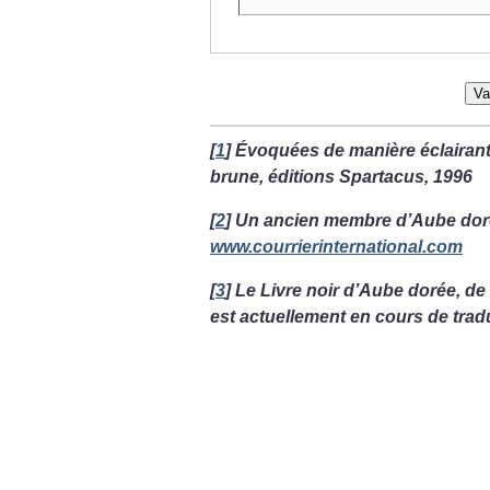
Va
[
1
]
Évoquées de manière éclairant
brune, éditions Spartacus, 1996
[
2
]
Un ancien membre d’Aube dor
www.courrierinternational.com
[
3
]
Le Livre noir d’Aube dorée, de 
est actuellement en cours de trad