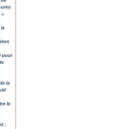
 de
sures
s
»
 la
éton
é pour
de
de la
vid
re le
t :