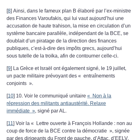
[
8
]
Ainsi, dans le fameux plan B élaboré
par l’ex-ministre
des Finances Varoufakis, qui lui vaut aujourd’hui une
accusation
de haute trahison, la mise en circulation d’un
système bancaire parallèle, indépendant de la BCE, se
doublait
d’un piratage de la direction des finances
publiques, c’est-à-dire des impôts grecs, aujourd’hui
sous tutelle de la troïka,
afin de contourner celle-ci.
[
9
]
La Grèce et Israël ont également signé,
le 19 juillet,
un pacte militaire prévoyant des «
entraînements
conjoints
».
[
10
]
10. Voir le communiqué unitaire
«
Non à
la
répression des militants antiaustérité. Relaxe
immédiate
»
, signé par AL.
[
11
]
Voir la «
Lettre ouverte à François Hollande : non au
coup de force de la BCE contre la démocratie
», signée
par des dirigeants du Front de gauche, d’Attac, d’EELV,