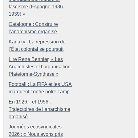
fascisme (Espagne 1936-
1939)
»
Catalogne : Construire
l’anarchisme organisé
Kanaky : La répression de
l’État colonial se poursuit
Lire René Berthier, «
Les
Anarchistes et l’organisation.
Plateforme-Synthèse
»
Football : La FIFA et les USA
marquent contre notre camp
En 1926... et 1956 :
Trajectoires de l’anarchisme
organisé
Journées écosyndicales
2026 : «
Nous avons pris