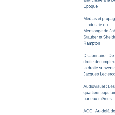
anarchiste à la B
Époque
Médias et propag
L’industrie du
Mensonge de Jo
Stauber et Sheld
Rampton
Dictionnaire : De 
droite décomplex
la droite subvers
Jacques Leclerc
Audiovisuel : Les
quartiers populai
par eux-mêmes
ACC : Au-delà de