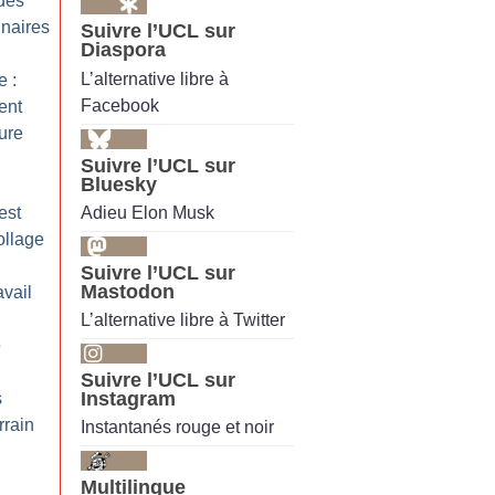
des
naires
Suivre l’UCL sur
Diaspora
L’alternative libre à
e :
Facebook
ent
ure
Suivre l’UCL sur
Bluesky
Adieu Elon Musk
est
ollage
Suivre l’UCL sur
Mastodon
avail
L’alternative libre à Twitter
e
Suivre l’UCL sur
Instagram
s
rrain
Instantanés rouge et noir
Multilingue