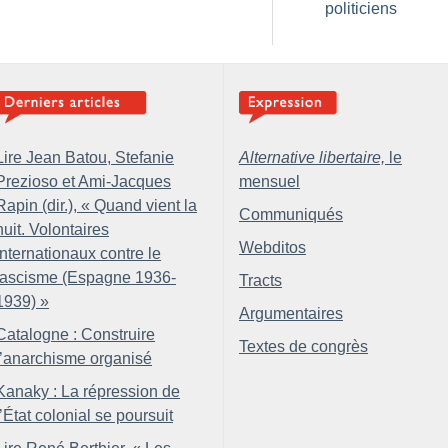
politiciens
Lire Jean Batou, Stefanie
Alternative libertaire,
le
Prezioso et Ami-Jacques
mensuel
Rapin (dir.), «
Quand vient la
Communiqués
nuit. Volontaires
Webditos
internationaux contre le
fascisme (Espagne 1936-
Tracts
1939)
»
Argumentaires
Catalogne : Construire
Textes de congrès
l’anarchisme organisé
Kanaky : La répression de
l’État colonial se poursuit