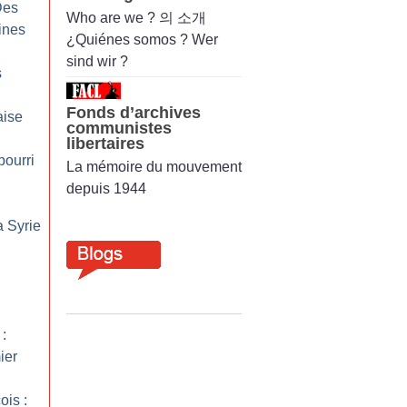
Des
Who are we ? 의 소개
ines
¿Quiénes somos ? Wer
sind wir ?
s
Fonds d’archives
aise
communistes
libertaires
pourri
La mémoire du mouvement
depuis 1944
a Syrie
:
ier
ois :