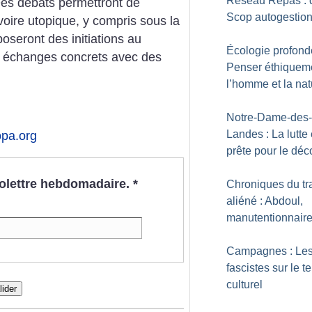
Réseau Repas : 
Des débats permettront de
Scop autogestion
 voire utopique, y compris sous la
oseront des initiations au
Écologie profond
s échanges concrets avec des
Penser éthiquem
l’homme et la nat
Notre-Dame-des-
Landes : La lutte 
pa.org
prête pour le déc
nfolettre hebdomadaire.
*
Chroniques du tr
aliéné : Abdoul,
manutentionnair
Campagnes : Le
fascistes sur le te
culturel
lider