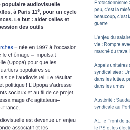
Protectionnisme 
é populaire audiovisuelle
peu, c’est la misè
e
llos, à Paris 11
, pour un cycle
beaucoup, c’est l
nces. Le but : aider celles et
guerre
ession des outils
L’enjeu du salair
vie : Rompre ave
rches
– née en 1997 à l’occasion
marché du travail
 le chômage – impulsait
elle (Upopa) pour que les
Appels unitaires 
quartiers populaires se
syndicalistes : Un
ais de l’audiovisuel. Le résultat
dans les luttes, p
et politique
! L’Upopa s’adresse
dans les urnes
s sociaux et au fil de ce projet,
 essaimage d’«
agitateurs–
Austérité : Saud
syndicale au Por
e-France.
diovisuelle est devenue un enjeu
AL, le Front de g
onde associatif et les
le PS et les élect