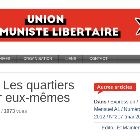
HIVES
ORGANISATION
LIENS
CONTACT
 Les quartiers
ar eux-mêmes
Dans
/
Expression
/
Mensuel AL
/
Numér
/
1073
vues
2012
/
N°217 (mai 2
Edito : Et Mainte