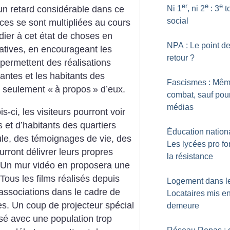
er
e
e
Ni 1
, ni 2
: 3
t
n retard considérable dans ce
social
es se sont multipliées au cours
ier à cet état de choses en
NPA : Le point d
atives, en encourageant les
retour
?
 permettent des réalisations
tantes et les habitants des
Fascismes : Mê
s seulement «
à propos
» d’eux.
combat, sauf pour
médias
-ci, les visiteurs pourront voir
et d’habitants des quartiers
Éducation nationa
le, des témoignages de vie, des
Les lycées pro fo
urront délivrer leurs propres
la résistance
 Un mur vidéo en proposera une
Tous les films réalisés depuis
Logement dans le
’associations dans le cadre de
Locataires mis e
es. Un coup de projecteur spécial
demeure
lisé avec une population trop