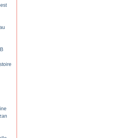
’est
 au
GB
stoire
ine
zan