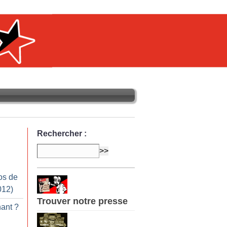
Rechercher :
os de
012)
Trouver notre presse
nant
?