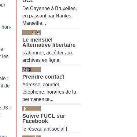
UCL
our
De Cayenne à Bruxelles,
en passant par Nantes,
Marseille...
e non-
Le mensuel
Alternative libertaire
me
s’abonner, accéder aux
 les
archives en ligne.
Prendre contact
le :
Adresse, courriel,
nt de
téléphone, horaires de la
permanence...
 93 :
n
Suivre l’UCL sur
Facebook
le réseau antisocial !