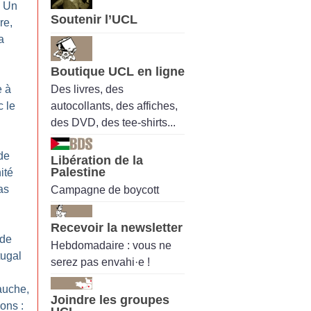
: Un
Soutenir l’UCL
re,
a
Boutique UCL en ligne
Des livres, des
e à
autocollants, des affiches,
c le
des DVD, des tee-shirts...
de
Libération de la
Palestine
ité
as
Campagne de boycott
Recevoir la newsletter
ade
Hebdomadaire : vous ne
tugal
serez pas envahi·e !
auche,
Joindre les groupes
ions :