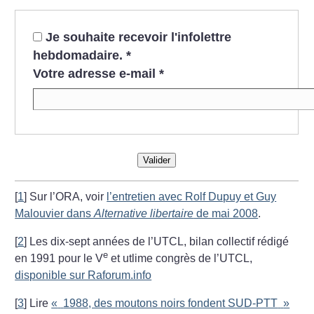
Je souhaite recevoir l'infolettre
hebdomadaire.
*
Votre adresse e-mail
*
Valider
[
1
]
Sur l’ORA, voir
l’entretien avec Rolf Dupuy et Guy
Malouvier dans
Alternative libertaire
de mai 2008
.
[
2
]
Les dix-sept années de l’UTCL, bilan collectif rédigé
e
en 1991 pour le V
et utlime congrès de l’UTCL,
disponible sur Raforum.info
[
3
]
Lire
«
1988, des moutons noirs fondent SUD-PTT
»