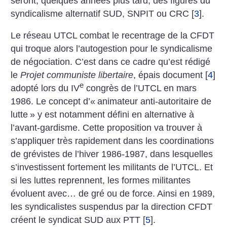
seront, quelques années plus tard, des figures du
syndicalisme alternatif SUD, SNPIT ou CRC
[
3
]
.
Le réseau UTCL combat le recentrage de la CFDT
qui troque alors l’autogestion pour le syndicalisme
de négociation. C’est dans ce cadre qu’est rédigé
le
Projet communiste libertaire
, épais document
[
4
]
e
adopté lors du IV
congrès de l’UTCL en mars
1986. Le concept d’«
animateur anti-autoritaire de
lutte
» y est notamment défini en alternative à
l’avant-gardisme. Cette proposition va trouver à
s’appliquer très rapidement dans les coordinations
de grévistes de l’hiver 1986-1987, dans lesquelles
s’investissent fortement les militants de l’UTCL. Et
si les luttes reprennent, les formes militantes
évoluent avec… de gré ou de force. Ainsi en 1989,
les syndicalistes suspendus par la direction CFDT
créent le syndicat SUD aux PTT
[
5
]
.