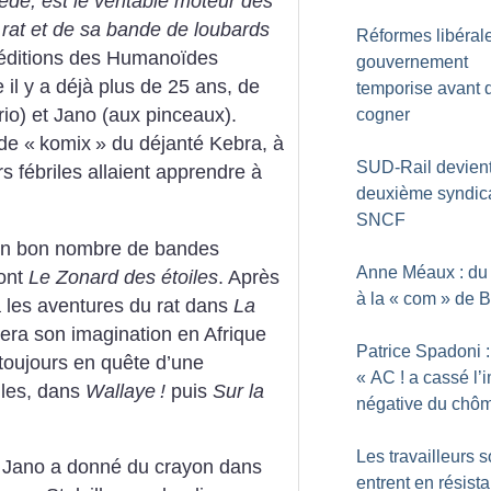
iède, est le véritable moteur des
rat et de sa bande de loubards
Réformes libérale
 éditions des Humanoïdes
gouvernement
il y a déjà plus de 25 ans, de
temporise avant 
io) et Jano (aux pinceaux).
cogner
de «
komix
» du déjanté Kebra, à
SUD-Rail devien
rs fébriles allaient apprendre à
deuxième syndica
SNCF
t un bon nombre de bandes
Anne Méaux : d
dont
Le Zonard des étoiles
. Après
à la «
com
» de B
a les aventures du rat dans
La
era son imagination en Afrique
Patrice Spadoni :
 toujours en quête d’une
«
AC
! a cassé l
illes, dans
Wallaye
!
puis
Sur la
négative du chô
Les travailleurs 
, Jano a donné du crayon dans
entrent en résist