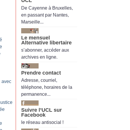
UCL
De Cayenne à Bruxelles,
en passant par Nantes,
Marseille...
Le mensuel
té
Alternative libertaire
le
s’abonner, accéder aux
e
archives en ligne.
Prendre contact
:
Adresse, courriel,
 avec
téléphone, horaires de la
permanence...
justice
cée
Suivre l’UCL sur
Facebook
le réseau antisocial !
e