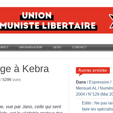
HIVES
ORGANISATION
LIENS
CONTACT
ge à Kebra
/
5296
vues
Dans
/
Expression
/
Mensuel AL
/
Numér
2004
/
N°129 (Mai 2
Edito : Ne pas la
ue, vue par Jano, celle qui sent
faire les spéciali