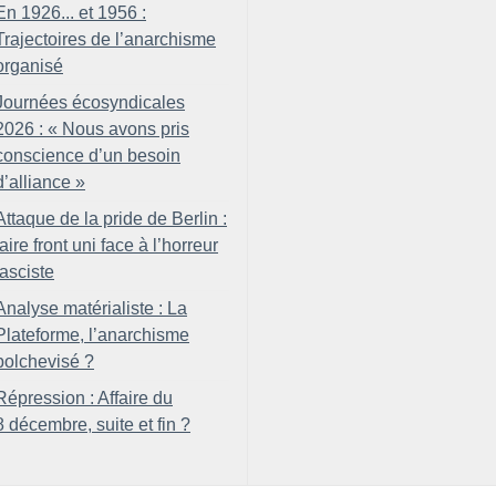
En 1926... et 1956 :
Trajectoires de l’anarchisme
organisé
Journées écosyndicales
2026 : «
Nous avons pris
conscience d’un besoin
d’alliance
»
Attaque de la pride de Berlin :
faire front uni face à l’horreur
fasciste
Analyse matérialiste : La
Plateforme, l’anarchisme
bolchevisé
?
Répression : Affaire du
8 décembre, suite et fin
?