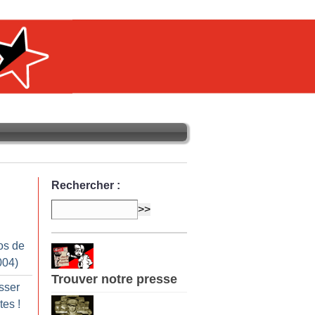
Rechercher :
os de
004)
Trouver notre presse
isser
stes
!