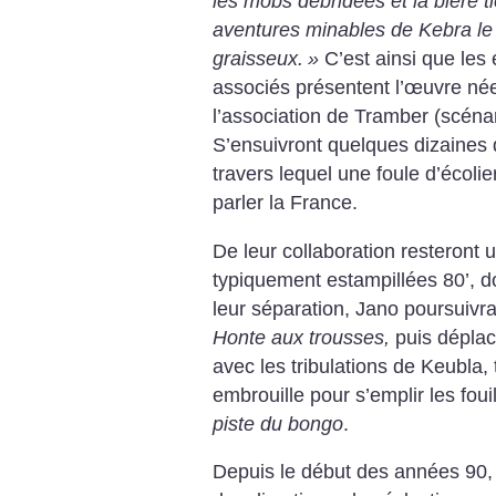
les mobs débridées et la bière t
aventures minables de Kebra le 
graisseux.
»
C’est ainsi que les
associés présentent l’œuvre née 
l’association de Tramber (scénar
S’ensuivront quelques dizaines 
travers lequel une foule d’écolie
parler la France.
De leur collaboration resteron
typiquement estampillées 80’, 
leur séparation, Jano poursuivr
Honte aux trousses,
puis déplac
avec les tribulations de Keubla,
embrouille pour s’emplir les fou
piste du bongo
.
Depuis le début des années 90