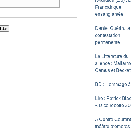
rwandais (2/3) : 
Françafrique
ensanglantée
Daniel Guérin, la
lider
contestation
permanente
La Littérature du
silence : Mallarm
Camus et Becket
BD : Hommage à
Lire : Patrick Bla
«
Dico rebelle 2
A Contre Courant
théâtre d’ombres