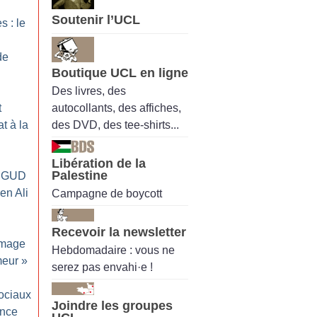
Soutenir l’UCL
s : le
de
Boutique UCL en ligne
Des livres, des
autocollants, des affiches,
t
des DVD, des tee-shirts...
t à la
Libération de la
Palestine
u GUD
en Ali
Campagne de boycott
Recevoir la newsletter
’image
Hebdomadaire : vous ne
meur
»
serez pas envahi·e !
sociaux
Joindre les groupes
ance