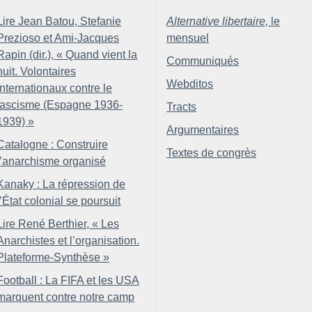
Lire Jean Batou, Stefanie
Alternative libertaire,
le
Prezioso et Ami-Jacques
mensuel
Rapin (dir.), «
Quand vient la
Communiqués
nuit. Volontaires
Webditos
internationaux contre le
fascisme (Espagne 1936-
Tracts
1939)
»
Argumentaires
Catalogne : Construire
Textes de congrès
l’anarchisme organisé
Kanaky : La répression de
l’État colonial se poursuit
Lire René Berthier, «
Les
Anarchistes et l’organisation.
Plateforme-Synthèse
»
Football : La FIFA et les USA
marquent contre notre camp