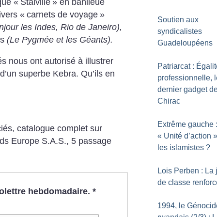
que «
Stalville
» en banlieue
ivers «
carnets de voyage
»
Soutien aux
jour les Indes, Rio de Janeiro),
syndicalistes
ts
(Le Pygmée et les Géants).
Guadeloupéens
 nous ont autorisé à illustrer
Patriarcat : Égali
L d’un superbe Kebra. Qu’ils en
professionnelle, 
dernier gadget d
Chirac
Extrême gauche 
és, catalogue complet sur
«
Unité d’action
»
s Europe S.A.S., 5 passage
les islamistes
?
Lois Perben : La 
de classe renfor
nfolettre hebdomadaire.
*
1994, le Génocid