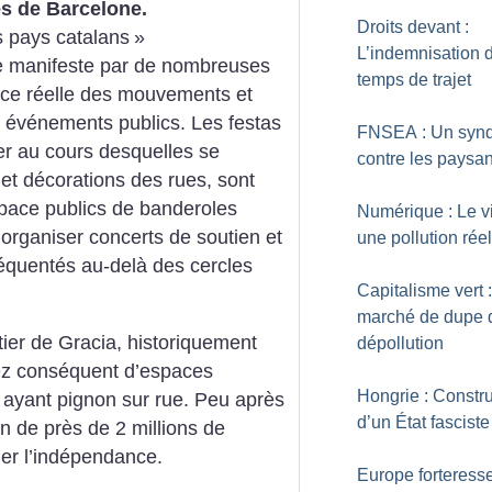
ès de Barcelone.
Droits devant :
es pays catalans
»
L’indemnisation 
e manifeste par de nombreuses
temps de trajet
ence réelle des mouvements et
s événements publics. Les festas
FNSEA : Un synd
ier au cours desquelles se
contre les paysa
et décorations des rues, sont
espace publics de banderoles
Numérique : Le vi
d’organiser concerts de soutien et
une pollution réel
équentés au-delà des cercles
Capitalisme vert 
marché de dupe 
tier de Gracia, historiquement
dépollution
ez conséquent d’espaces
Hongrie : Constru
 ayant pignon sur rue. Peu après
d’un État fasciste
n de près de 2 millions de
er l’indépendance.
Europe forteresse