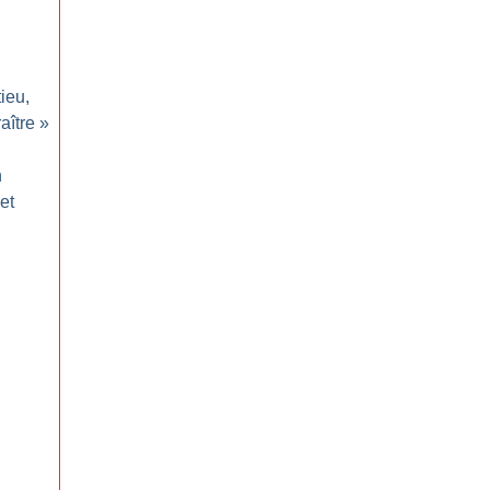
tieu,
aître
»
n
et