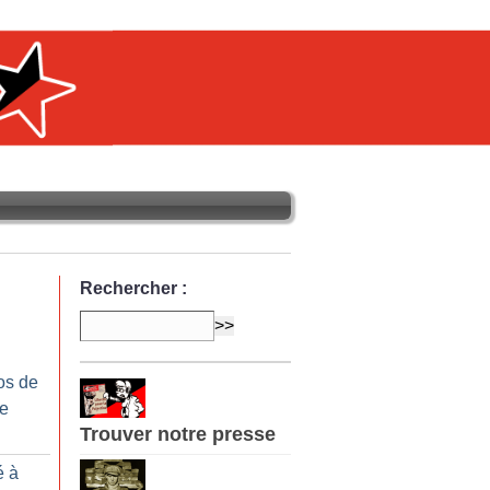
Rechercher :
os de
re
Trouver notre presse
é à