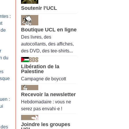
Soutenir l’UCL
ntes :
nt
Boutique UCL en ligne
 de
Des livres, des
autocollants, des affiches,
des DVD, des tee-shirts...
r
en du
Libération de la
Palestine
es
esque
Campagne de boycott
Recevoir la newsletter
uen :
Hebdomadaire : vous ne
ui
serez pas envahi·e !
Joindre les groupes
 des