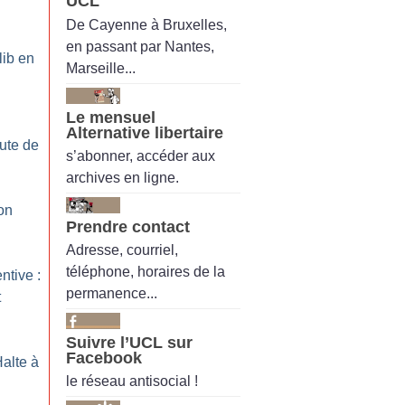
UCL
De Cayenne à Bruxelles,
en passant par Nantes,
lib en
Marseille...
Le mensuel
Alternative libertaire
ute de
s’abonner, accéder aux
archives en ligne.
on
Prendre contact
Adresse, courriel,
téléphone, horaires de la
ntive :
permanence...
t
Suivre l’UCL sur
Facebook
Halte à
le réseau antisocial !