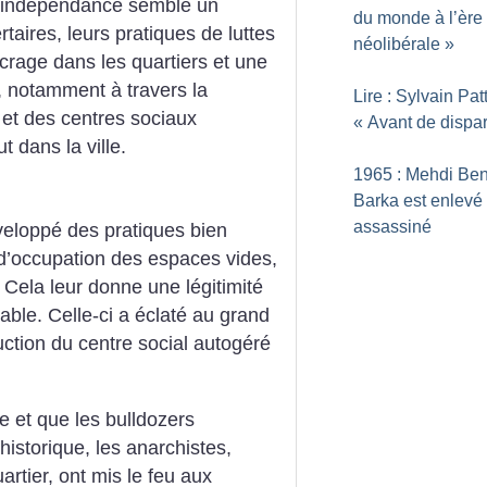
 l’indépendance semble un
du monde à l’ère
rtaires, leurs pratiques de luttes
néolibérale
»
crage dans les quartiers et une
e, notamment à travers la
Lire : Sylvain Pat
 et des centres sociaux
«
Avant de dispar
 dans la ville.
1965 : Mehdi Be
Barka est enlevé 
assassiné
eloppé des pratiques bien
 d’occupation des espaces vides,
 Cela leur donne une légitimité
utable. Celle-ci a éclaté au grand
ruction du centre social autogéré
ée et que les bulldozers
istorique, les anarchistes,
artier, ont mis le feu aux