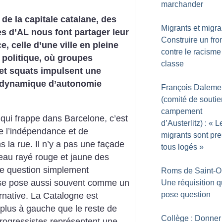
marchander
 de la capitale catalane, des
Migrants et migra
 d’AL nous font partager leur
Construire un fro
e, celle d’une ville en pleine
contre le racisme
n politique, où groupes
classe
 et squats impulsent une
e dynamique d’autonomie
François Daleme
(comité de souti
campement
qui frappe dans Barcelone, c’est
d’Austerlitz) : «
L
e l’indépendance et de
migrants sont pr
 la rue. Il n’y a pas une façade
tous logés
»
eau rayé rouge et jaune des
ne question simplement
Roms de Saint-O
e se pose aussi souvent comme un
Une réquisition q
pose question
ernative. La Catalogne est
plus à gauche que le reste de
Collège : Donner
rogressistes représentent une