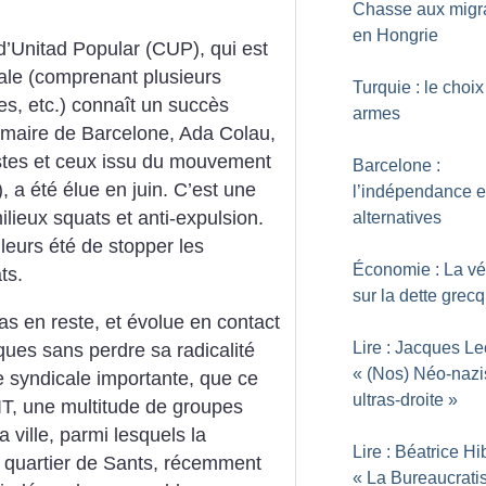
Chasse aux migr
en Hongrie
d’Unitad Popular (CUP), qui est
cale (comprenant plusieurs
Turquie : le choi
s, etc.) connaît un succès
armes
e maire de Barcelone, Ada Colau,
istes et ceux issu du mouvement
Barcelone :
a été élue en juin. C’est une
l’indépendance e
lieux squats et anti-expulsion.
alternatives
leurs été de stopper les
Économie : La vé
ts.
sur la dette grec
s en reste, et évolue en contact
Lire : Jacques Le
ques sans perdre sa radicalité
«
(Nos) Néo-nazi
 syndicale importante, que ce
ultras-droite
»
IT, une multitude de groupes
a ville, parmi lesquels la
Lire : Béatrice Hi
u quartier de Sants, récemment
«
La Bureaucrati