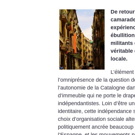
De retour
camarades
expérienc
ébullitio
militants
véritabl
locale.
L’élément 
l’omniprésence de la question d
l’autonomie de la Catalogne dans
d’immeuble qui ne porte le drap
indépendantistes. Loin d’être u
identitaire, cette indépendanc
choix d’organisation sociale alt
politiquement ancrée beaucoup 
l’Espagne, et les mouvements p