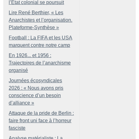
l’État colonial se poursuit
Lire René Berthier, «
Les
Anarchistes et l’organisation.
Plateforme-Synthèse
»
Football : La FIFA et les USA
marquent contre notre camp
En 1926... et 1956 :
Trajectoires de l’anarchisme
organisé
Journées écosyndicales
2026 : «
Nous avons pris
conscience d’un besoin
d’alliance
»
Attaque de la pride de Berlin :
faire front uni face à l’horreur
fasciste
Analyse matérialiste : La