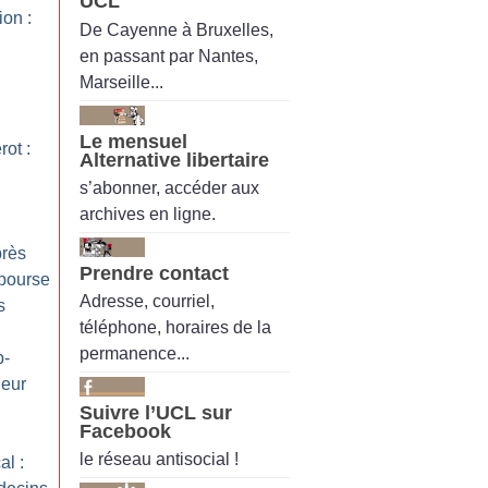
UCL
ion :
De Cayenne à Bruxelles,
en passant par Nantes,
Marseille...
Le mensuel
ot :
Alternative libertaire
s’abonner, accéder aux
archives en ligne.
près
Prendre contact
 bourse
Adresse, courriel,
s
téléphone, horaires de la
permanence...
p-
deur
Suivre l’UCL sur
Facebook
le réseau antisocial !
al :