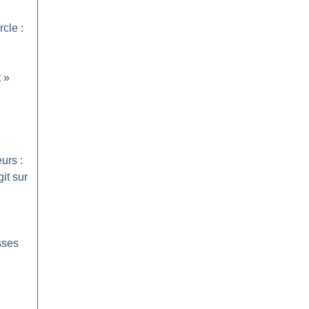
cle :
t
»
urs :
it sur
sses