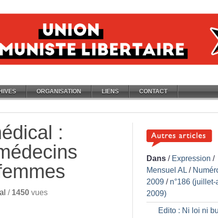
HIVES
ORGANISATION
LIENS
CONTACT
édical :
médecins
Dans
/
Expression
/
s femmes
Mensuel AL
/
Numér
2009
/
n°186 (juillet-
al
/
1450
vues
2009)
Edito : Ni loi ni b