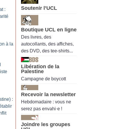
Soutenir l’UCL
t :
arité
Boutique UCL en ligne
Des livres, des
autocollants, des affiches,
on à la
des DVD, des tee-shirts...
l
Libération de la
Palestine
iste
Campagne de boycott
Recevoir la newsletter
tine) :
Hebdomadaire : vous ne
tablir
serez pas envahi·e !
flit
Joindre les groupes