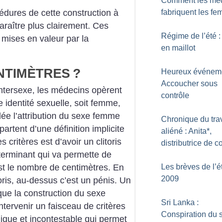
Comment les mé
fabriquent les f
dures de cette construction
à
raître plus clairement. Ces
Régime de l’été :
mises en valeur par la
en maillot
NTIMÈTRES
?
Heureux événeme
Accoucher sous
ntersexe, les médecins opèrent
contrôle
e
identité sexuelle, soit femme,
dée
l’attribution du sexe femme
Chronique du trav
artent d’une définition implicite
aliéné : Anita*,
es
critères est d’avoir un clitoris
distributrice de co
éterminant qui va permette de
st le
nombre de centimètres. En
Les brèves de l’é
2009
ris,
au-dessus c’est un pénis. Un
que
la construction du sexe
Sri Lanka :
ntervenir
un faisceau de critères
Conspiration du 
nique et
incontestable qui permet