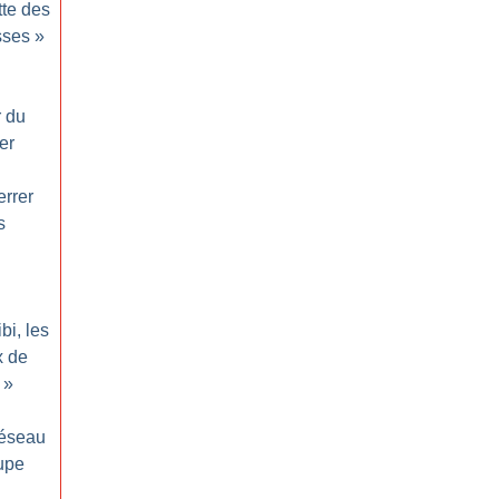
tte des
sses
»
r du
er
errer
s
ibi, les
x de
»
réseau
upe