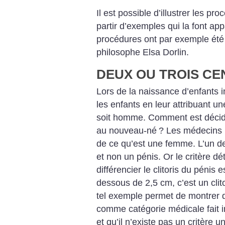
Il est possible d’illustrer les
procé
partir d’exemples qui la font
appa
procédures ont par exemple été
philosophe
Elsa Dorlin.
DEUX OU TROIS CE
Lors de la naissance d’enfants
i
les enfants en leur attribuant un
soit
homme. Comment est déci
au
nouveau-né
? Les médecins p
de ce qu’est une femme. L’un d
et
non un pénis. Or le critère d
différencier le clitoris du pénis e
dessous de 2,5 cm, c’est un clito
tel
exemple permet de montrer 
comme
catégorie médicale fait i
et qu’il
n’existe pas un critère u