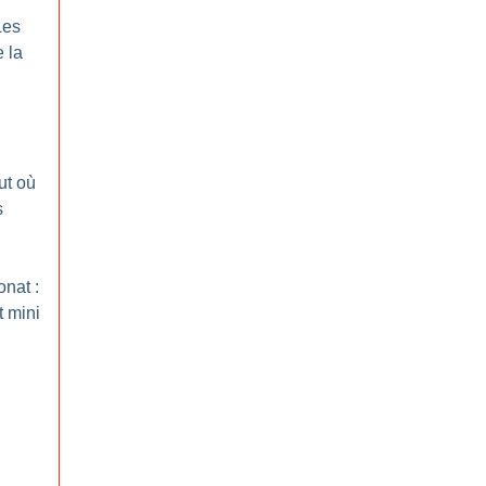
Les
 la
out où
s
onat :
t mini