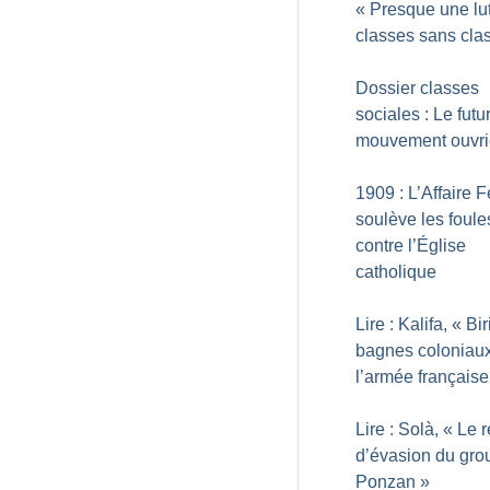
«
Presque une lu
classes sans cla
Dossier classes
sociales : Le futu
mouvement ouvri
1909 : L’Affaire F
soulève les foule
contre l’Église
catholique
Lire : Kalifa, «
Bir
bagnes coloniau
l’armée française
Lire : Solà, «
Le 
d’évasion du gro
Ponzan
»