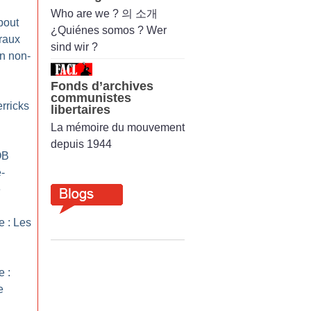
Who are we ? 의 소개
bout
¿Quiénes somos ? Wer
éraux
sind wir ?
un non-
Fonds d’archives
communistes
rricks
libertaires
La mémoire du mouvement
depuis 1944
OB
e-
e
 : Les
 :
e