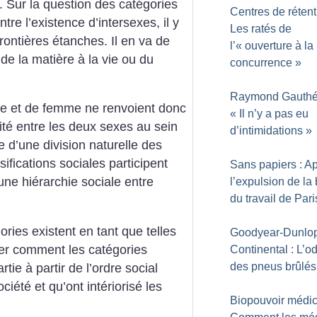
. Sur la question des catégories
Centres de rétent
tre l’existence d’intersexes,
il y
Les ratés de
rontières étanches. Il en va
de
l’«
ouverture à la
de la matière à la vie ou du
concurrence
»
Raymond Gauthér
e et de femme ne renvoient
donc
«
Il n’y a pas eu
té entre les deux sexes au sein
d’intimidations
»
d’une division naturelle
des
sifications sociales participent
Sans papiers : A
une hiérarchie sociale entre
l’expulsion de la
du travail de Pari
ries existent en tant que telles
Goodyear-Dunlo
trer comment les catégories
Continental : L’o
des pneus brûlés
rtie à partir de l’ordre social
ciété et qu’ont intériorisé les
Biopouvoir médic