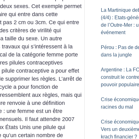
s deux
sexes. Cet exemple permet
La Martinique de
ire qui
entre dans cette
(4/4) : Etats-gén
t pas 2 cm ou 3cm. Ce qui entre
de l’Outre-Mer : 
des critères de
virilité qui
événement
a taille du sexe.
Un autre
 travaux qui s’intéressent à la
Pérou : Pas de de
cal de la catégorie
femme porte
dans la jungle
es pilules contraceptives
Argentine : La F
a pilule contraceptive a
pour effet
construit le contr
de supprimer les
règles. L’arrêt de
pouvoir populair
cycle a pour
fonction de
 ressemblent aux
règles, mais qui
Crise économique
re renvoie à
une définition
racines du mal
e : une femme
est un être
ensuels. Il faut attendre 2007
Crise économique
x États Unis une pilule
qui
Vers un deuxièm
qu’un certain nombre de
krach financier
?