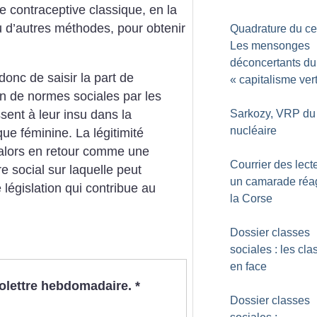
le contraceptive classique, en la
u
d’autres méthodes, pour obtenir
Quadrature du cer
Les mensonges
déconcertants du
donc de saisir la part de
«
capitalisme ver
tion de normes sociales par les
sent à leur
insu dans la
Sarkozy, VRP du
nucléaire
ique féminine. La
légitimité
 alors en retour comme
une
Courrier des lecte
re social sur laquelle peut
un camarade réag
e
législation qui contribue au
la Corse
Dossier classes
sociales : les cla
en face
nfolettre hebdomadaire.
*
Dossier classes