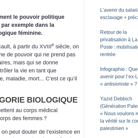
L’avenir du salaria
ment le pouvoir politique
esclavage + préc
t par exemple dans la
Retour de la
logique féminine.
privatisation à La
e
ult, à partir du XVIII
siècle, on
Poste : mobilisati
me de pouvoir qui ne
prend pas
rentrée
aires, mais qui se donne
Infographie : Que
rôler la vie en tant que
avenir pour l’ex-L
e,
maladie, mort... C’est ce qu’il
«
antisioniste
»
?
GORIE BIOLOGIQUE
Yazid Debbich
(Génération Pales
ettent au corps médical
«
Nous voulons ré
corps
des femmes
?
la vérité sur le con
palestinien
»
é, on peut douter de l’existence
en