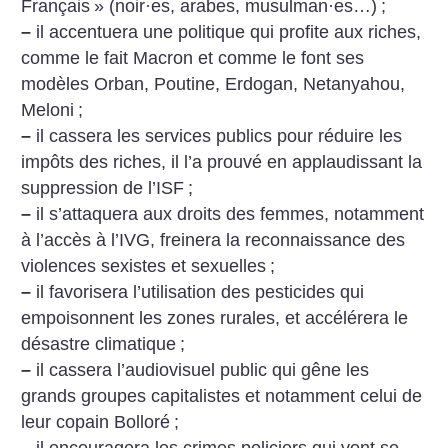
Français
» (noir
·
es, arabes, musulman
·
es…)
;
–
il accentuera une politique qui profite aux riches,
comme le fait Macron et comme le font ses
modèles Orban, Poutine, Erdogan, Netanyahou,
Meloni
;
–
il cassera les services publics pour réduire les
impôts des riches, il l’a prouvé en applaudissant la
suppression de l’ISF
;
–
il s’attaquera aux droits des femmes, notamment
à l’accès à l’IVG, freinera la reconnaissance des
violences sexistes et sexuelles
;
–
il favorisera l’utilisation des pesticides qui
empoisonnent les zones rurales, et accélérera le
désastre climatique
;
–
il cassera l’audiovisuel public qui gêne les
grands groupes capitalistes et notamment celui de
leur copain Bolloré
;
–
il encouragera les crimes policiers qui vont se