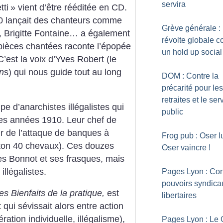
servira
ti
» vient d’être rééditée en CD.
70 lançait des chanteurs comme
Grève générale :
, Brigitte Fontaine… a également
révolte globale c
pièces chantées raconte l’épopée
un hold up social
’est la voix d’Yves Robert (le
n
s) qui nous guide tout au long
DOM : Contre la
précarité pour les
retraites et le ser
e d’anarchistes illégalistes qui
public
les années 1910. Leur chef de
eur de l’attaque de banques à
Frog pub : Oser lu
uton 40 chevaux). Ces douzes
Oser vaincre
!
es Bonnot et ses frasques, mais
illégalistes.
Pages Lyon : Con
pouvoirs syndica
es Bienfaits de la pratique,
est
libertaires
ui sévissait alors entre action
ération individuelle, illégalisme),
Pages Lyon : Le 