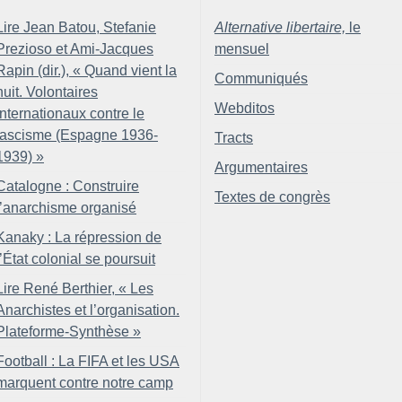
Lire Jean Batou, Stefanie
Alternative libertaire,
le
Prezioso et Ami-Jacques
mensuel
Rapin (dir.), «
Quand vient la
Communiqués
nuit. Volontaires
Webditos
internationaux contre le
fascisme (Espagne 1936-
Tracts
1939)
»
Argumentaires
Catalogne : Construire
Textes de congrès
l’anarchisme organisé
Kanaky : La répression de
l’État colonial se poursuit
Lire René Berthier, «
Les
Anarchistes et l’organisation.
Plateforme-Synthèse
»
Football : La FIFA et les USA
marquent contre notre camp