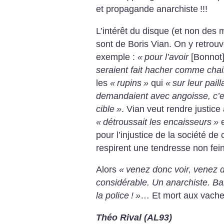
et propagande anarchiste
!!!
L’intérêt du disque (et non des 
sont de Boris Vian. On y retrouv
exemple :
«
pour l’avoir
[Bonnot
seraient fait hacher comme chai
les
«
rupins
»
qui
«
sur leur pail
demandaient avec angoisse, c’est 
cible
»
. Vian veut rendre justic
«
détroussait les encaisseurs
»
e
pour l’injustice de la société d
respirent une tendresse non fei
Alors
«
venez donc voir, venez 
considérable. Un anarchiste. Ban
la police
!
»
… Et mort aux vach
Théo Rival (AL93)