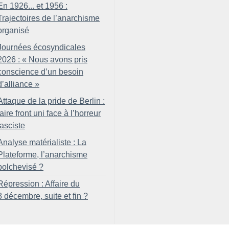
En 1926... et 1956 :
Trajectoires de l’anarchisme
organisé
Journées écosyndicales
2026 : «
Nous avons pris
conscience d’un besoin
d’alliance
»
Attaque de la pride de Berlin :
faire front uni face à l’horreur
fasciste
Analyse matérialiste : La
Plateforme, l’anarchisme
bolchevisé
?
Répression : Affaire du
8 décembre, suite et fin
?