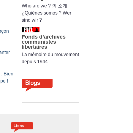
Who are we ? 의 소개
¿Quiénes somos ? Wer
sind wir ?
leçon
Fonds d’archives
communistes
libertaires
anter
La mémoire du mouvement
depuis 1944
 : Bien
upe
!