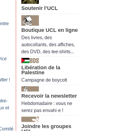
Soutenir l’UCL
ontre
Boutique UCL en ligne
Des livres, des
autocollants, des affiches,
des DVD, des tee-shirts...
vice
Libération de la
Palestine
tter
!
Campagne de boycott
Recevoir la newsletter
tre-
Hebdomadaire : vous ne
ux et
serez pas envahi·e !
Joindre les groupes
Comité