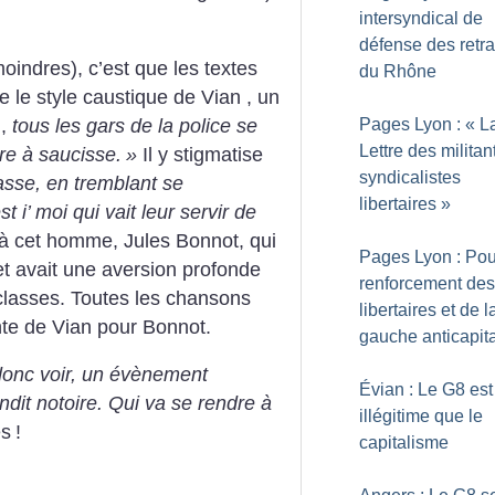
intersyndical de
défense des retra
moindres), c’est que les textes
du Rhône
e le style caustique de Vian , un
],
tous les gars de la police se
Pages Lyon : «
L
Lettre des militan
re à saucisse.
»
Il y stigmatise
syndicalistes
lasse, en tremblant se
libertaires
»
i’ moi qui vait leur servir de
e à cet homme, Jules Bonnot, qui
Pages Lyon : Pou
t avait une aversion profonde
renforcement des
e classes. Toutes les chansons
libertaires et de l
nte de Vian pour Bonnot.
gauche anticapita
donc voir, un évènement
Évian : Le G8 est
dit notoire. Qui va se rendre à
illégitime que le
es
!
capitalisme