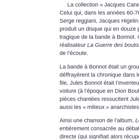
La collection «
Jacques Canet
Celui qui, dans les années 60-
Serge reggiani, Jacques Higelin
produit un disque qui en douze 
tragique de la bande à Bonnot. C
réalisateur
La Guerre des bouto
de l’écoute.
La bande à Bonnot était un group
déffrayèrent la chronique dans 
file, Jules Bonnot était l’invent
voiture (à l’époque en Dion Bo
pièces chantées ressucitent Jul
aussi les «
milieux
» anarchistes 
Ainsi une chanson de l’album,
L
entièrement consacrée au débat q
directe (qui signifiait alors récup