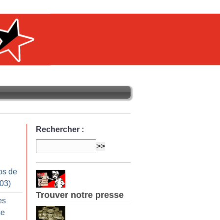
Rechercher :
os de
003)
Trouver notre presse
es
se