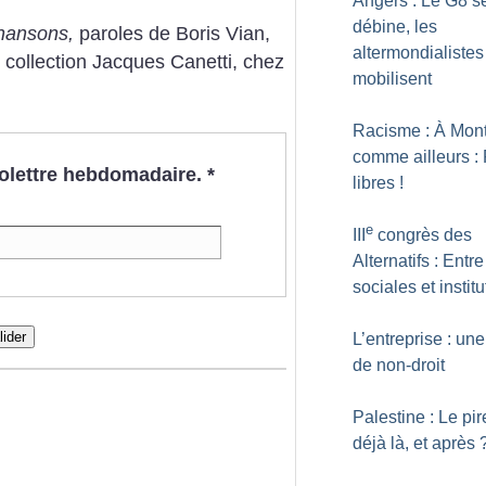
Angers : Le G8 s
débine, les
hansons,
paroles de Boris Vian,
altermondialistes
collection Jacques Canetti, chez
mobilisent
Racisme : À Mont
comme ailleurs 
nfolettre hebdomadaire.
*
libres
!
e
III
congrès des
Alternatifs : Entre
sociales et instit
lider
L’entreprise : un
de non-droit
Palestine : Le pir
déjà là, et après