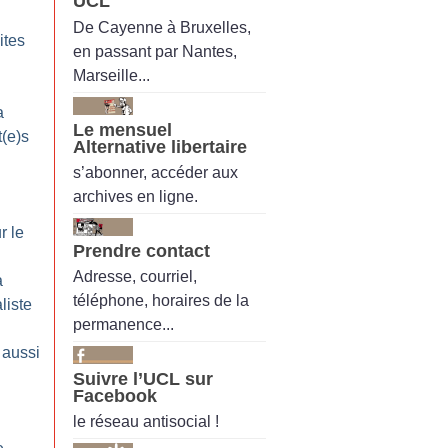
UCL
De Cayenne à Bruxelles,
ites
en passant par Nantes,
Marseille...
a
Le mensuel
t(e)s
Alternative libertaire
s’abonner, accéder aux
archives en ligne.
r le
Prendre contact
Adresse, courriel,
a
téléphone, horaires de la
liste
permanence...
 aussi
Suivre l’UCL sur
Facebook
le réseau antisocial !