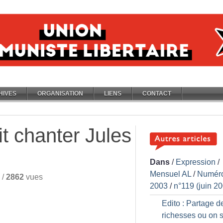
HIVES
ORGANISATION
LIENS
CONTACT
it chanter Jules
Dans
/
Expression
/
Mensuel AL
/
Numér
/
2862
vues
2003
/
n°119 (juin 2
Edito : Partage d
richesses ou on 