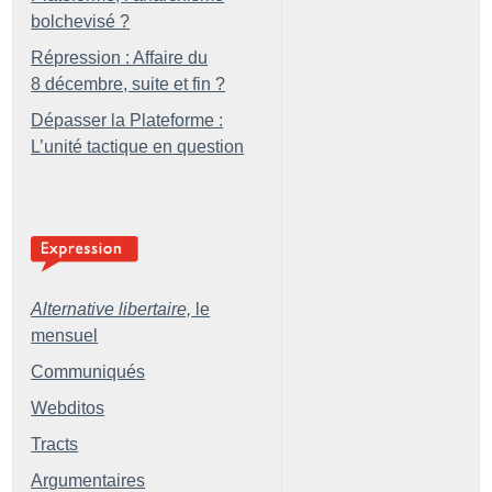
bolchevisé
?
Répression : Affaire du
8 décembre, suite et fin
?
Dépasser la Plateforme :
L’unité tactique en question
Alternative libertaire,
le
mensuel
Communiqués
Webditos
Tracts
Argumentaires