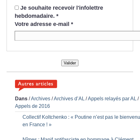
Je souhaite recevoir l'infolettre
hebdomadaire.
*
Votre adresse e-mail
*
Valider
Dans
/
Archives
/
Archives d’AL
/
Appels relayés par AL
/
Appels de 2016
Collectif Koltchenko : «
Poutine n’est pas le bienven
en France
!
»
Nîmes : Manif antifasciste en hommage à Clément