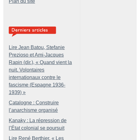
Plan du site
Lire Jean Batou, Stefanie
Prezioso et Ami-Jacques
Rapin (dir.), «
Quand vient la
nuit. Volontaires
internationaux contre le
fascisme (Espagne 1936-
1939)
»
Catalogne : Construire
l’anarchisme organisé
Kanaky : La répression de
l’État colonial se poursuit
Lire René Berthier, «
Les