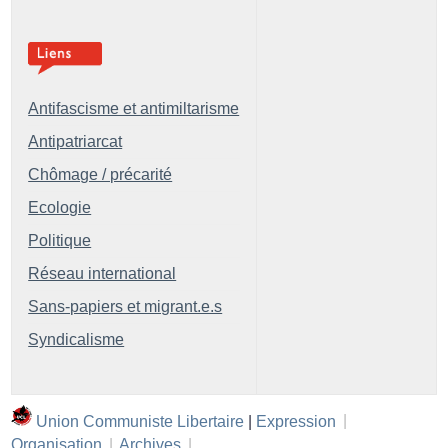
Antifascisme et antimiltarisme
Antipatriarcat
Chômage / précarité
Ecologie
Politique
Réseau international
Sans-papiers et migrant.e.s
Syndicalisme
Union Communiste Libertaire
|
Expression
|
Organisation
|
Archives
|