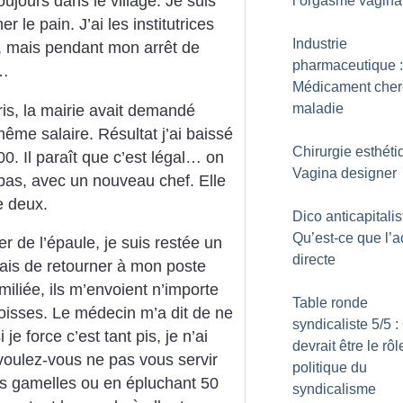
jours dans le village. Je suis
l’orgasme vagina
r le pain. J’ai les institutrices
Industrie
l, mais pendant mon arrêt de
pharmaceutique :
r…
Médicament che
maladie
ris, la mairie avait demandé
ême salaire. Résultat j’ai baissé
Chirurgie esthéti
0. Il paraît que c’est légal… on
Vagina designer
-bas, avec un nouveau chef. Elle
e deux.
Dico anticapitalis
Qu’est-ce que l’a
r de l’épaule, je suis restée un
directe
ais de retourner à mon poste
miliée, ils m’envoient n’importe
Table ronde
goisses. Le médecin m’a dit de ne
syndicaliste 5/5 :
je force c’est tant pis, je n’ai
devrait être le rôl
oulez-vous ne pas vous servir
politique du
des gamelles ou en épluchant 50
syndicalisme