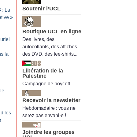
Soutenir l’UCL
 : La
ative
»
Boutique UCL en ligne
:
Des livres, des
uriel
autocollants, des affiches,
des DVD, des tee-shirts...
s la
Libération de la
Palestine
Campagne de boycott
 le
Recevoir la newsletter
Hebdomadaire : vous ne
d les
serez pas envahi·e !
e
Joindre les groupes