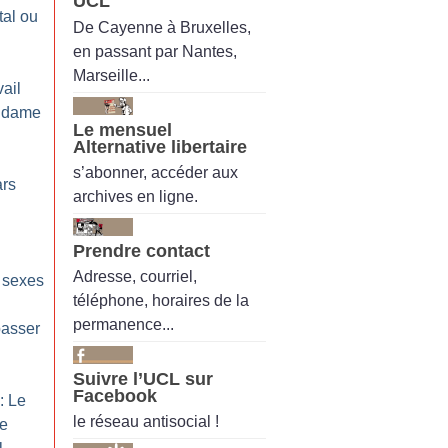
UCL
tal ou
De Cayenne à Bruxelles,
en passant par Nantes,
Marseille...
ail
, dame
Le mensuel
Alternative libertaire
s’abonner, accéder aux
ars
archives en ligne.
Prendre contact
Adresse, courriel,
 sexes
téléphone, horaires de la
permanence...
passer
Suivre l’UCL sur
Facebook
: Le
le réseau antisocial !
e