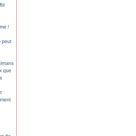
lit
home
!
e peut
caïmans
ux que
s
t
ement