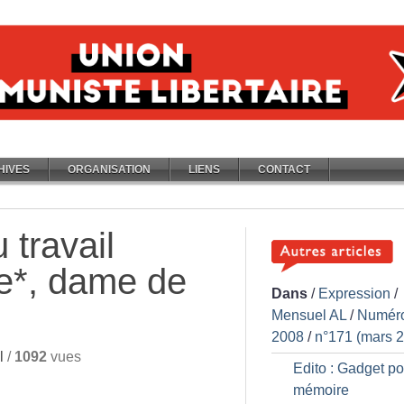
HIVES
ORGANISATION
LIENS
CONTACT
 travail
ne*, dame de
Dans
/
Expression
/
Mensuel AL
/
Numér
2008
/
n°171 (mars 
l
/
1092
vues
Edito : Gadget po
mémoire