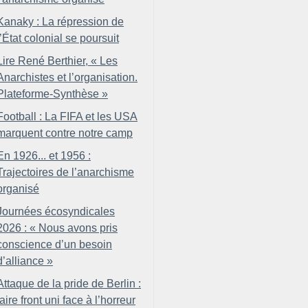
Kanaky : La répression de
l’État colonial se poursuit
Lire René Berthier, «
Les
Anarchistes et l’organisation.
Plateforme-Synthèse
»
Football : La FIFA et les USA
marquent contre notre camp
En 1926... et 1956 :
Trajectoires de l’anarchisme
organisé
Journées écosyndicales
2026 : «
Nous avons pris
conscience d’un besoin
d’alliance
»
Attaque de la pride de Berlin :
faire front uni face à l’horreur