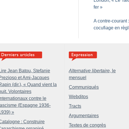
London, «
Le Tal
fer
»
A contre-courant 
cocufiage en règ
Lire Jean Batou, Stefanie
Alternative libertaire,
le
Prezioso et Ami-Jacques
mensuel
Rapin (dir.), «
Quand vient la
Communiqués
nuit. Volontaires
Webditos
internationaux contre le
fascisme (Espagne 1936-
Tracts
1939)
»
Argumentaires
Catalogne : Construire
Textes de congrès
l’anarchisme organisé