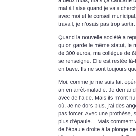
a deux mois, mais ça cancane tou
mal à l’aise quand je vais cherche
avec moi et le conseil municipa
travail, je n’osais pas trop sorti
Quand la nouvelle société a rep
qu’on garde le même statut, le m
de 300 euros, ma collègue de 60
se renseigne. Elle est restée là
en bave. Ils ne sont toujours qu
Moi, comme je me suis fait opére
an en arrêt-maladie. Je demand
avec de l’aide. Mais ils m’ont hu
où. Je ne dors plus, j’ai des an
pas forcer. Avec une prothèse, si 
plus d’épaule… Mais comment v
de l’épaule droite à la plonge 