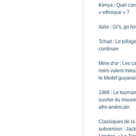
Kenya : Quel conf
«
ethnique
»
?
Italie : GI’s, go 
Tchad : Le pillag
continuer
Mine d’or : Les 
noirs valent mie
le Medef guyanai
1968 : Le tournan
ouvrier du mouv
afro-américain
Classiques de la
subversion : Jack