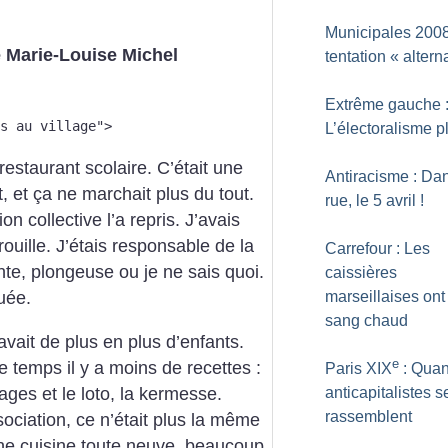
Municipales 2008
 Marie-Louise Michel
tentation «
altern
Extrême gauche 
s au village">
L’électoralisme pl
u restaurant scolaire. C’était une
Antiracisme : Dan
, et ça ne marchait plus du tout.
rue, le 5 avril
!
n collective l’a repris. J’avais
ouille. J’étais responsable de la
Carrefour : Les
nte, plongeuse ou je ne sais quoi.
caissières
marseillaises ont
uée.
sang chaud
 avait de plus en plus d’enfants.
e
e temps il y a moins de recettes :
Paris XIX
: Quan
ages et le loto, la kermesse.
anticapitalistes s
rassemblent
ociation, ce n’était plus la même
ne cuisine toute neuve, beaucoup