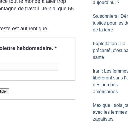
ace tout le monde à aller trop
aujourd’hui
?
ontagne de travail. Je n’ai que 55
Saisonniers : Dé
justice pour les
reste est authentique.
de la terre
Exploitation : La
nfolettre hebdomadaire.
*
précarité, c’est p
santé
Iran : Les femme
libèreront sans l’
des bombes
lider
américaines
Mexique : trois jo
avec les femmes
zapatistes