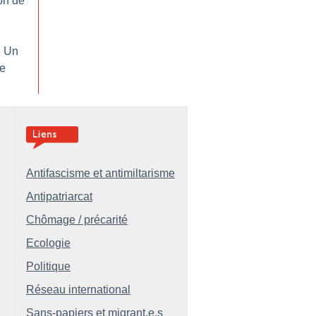
on de
: Un
le
Antifascisme et antimiltarisme
Antipatriarcat
Chômage / précarité
Ecologie
Politique
Réseau international
Sans-papiers et migrant.e.s