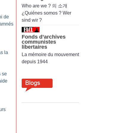
Who are we ? 의 소개
¿Quiénes somos ? Wer
ni de
sind wir ?
 damnés
Fonds d’archives
communistes
libertaires
as la
La mémoire du mouvement
depuis 1944
s se
aide
urs