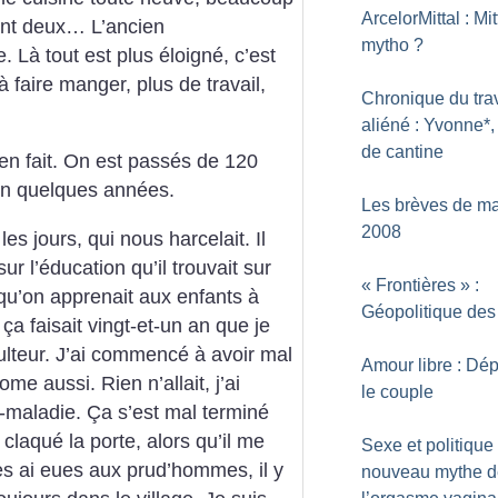
ArcelorMittal : Mit
ent deux… L’ancien
mytho
?
 Là tout est plus éloigné, c’est
 faire manger, plus de travail,
Chronique du trav
aliéné : Yvonne*
de cantine
, en fait. On est passés de 120
n quelques années.
Les brèves de m
2008
les jours, qui nous harcelait. Il
r l’éducation qu’il trouvait sur
«
Frontières
» :
e qu’on apprenait aux enfants à
Géopolitique des
ça faisait vingt-et-un an que je
culteur. J’ai commencé à avoir mal
Amour libre : Dé
rome aussi. Rien n’allait, j’ai
le couple
maladie. Ça s’est mal terminé
claqué la porte, alors qu’il me
Sexe et politique 
es ai eues aux prud’hommes, il y
nouveau mythe d