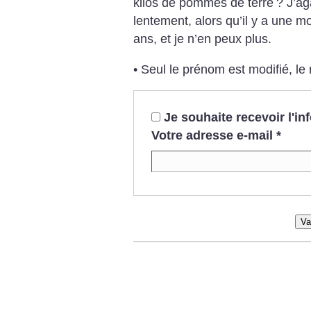
kilos de pommes de terre
? J’ag
lentement, alors qu’il y a une m
ans, et je n’en peux plus.
• Seul le prénom est modifié, le 
Je souhaite recevoir l'i
Votre adresse e-mail
*
Va