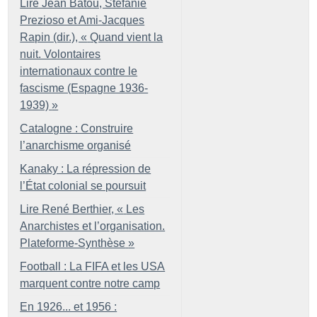
Lire Jean Batou, Stefanie
Prezioso et Ami-Jacques
Rapin (dir.), «
Quand vient la
nuit. Volontaires
internationaux contre le
fascisme (Espagne 1936-
1939)
»
Catalogne : Construire
l’anarchisme organisé
Kanaky : La répression de
l’État colonial se poursuit
Lire René Berthier, «
Les
Anarchistes et l’organisation.
Plateforme-Synthèse
»
Football : La FIFA et les USA
marquent contre notre camp
En 1926... et 1956 :