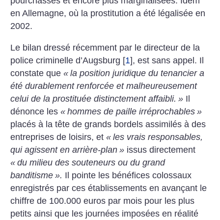
pourchassés et encore plus marginalisées. Idem
en Allemagne, où la prostitution a été légalisée en
2002.
Le bilan dressé récemment par le directeur de la
police criminelle d’Augsburg
[
1
]
, est sans appel. Il
constate que
«
la position juridique du tenancier a
été durablement renforcée et malheureusement
celui de la prostituée distinctement affaibli.
»
Il
dénonce les
«
hommes de paille irréprochables
»
placés à la tête de grands bordels assimilés à des
entreprises de loisirs, et
«
les vrais responsables,
qui agissent en arrière-plan
»
issus directement
«
du milieu des souteneurs ou du grand
banditisme
».
Il pointe les bénéfices colossaux
enregistrés par ces établissements en avançant le
chiffre de 100.000 euros par mois pour les plus
petits ainsi que les journées imposées en réalité