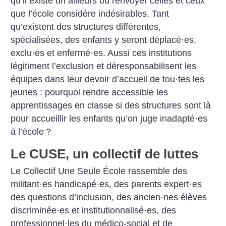
qu’il existe un ailleurs où renvoyer celles et ceux
que l’école considère indésirables. Tant
qu’existent des structures différentes,
spécialisées, des enfants y seront déplacé
·
es,
exclu
·
es et enfermé
·
es. Aussi ces institutions
légitiment l’exclusion et déresponsabilisent les
équipes dans leur devoir d’accueil de tou
·
tes les
jeunes : pourquoi rendre accessible les
apprentissages en classe si des structures sont là
pour accueillir les enfants qu’on juge inadapté
·
es
à l’école
?
Le CUSE, un collectif de luttes
Le Collectif Une Seule École rassemble des
militant
·
es handicapé
·
es, des parents expert
·
es
des questions d’inclusion, des ancien
·
nes élèves
discriminée
·
es et institutionnalisé
·
es, des
professionnel
·
les du médico-social et de