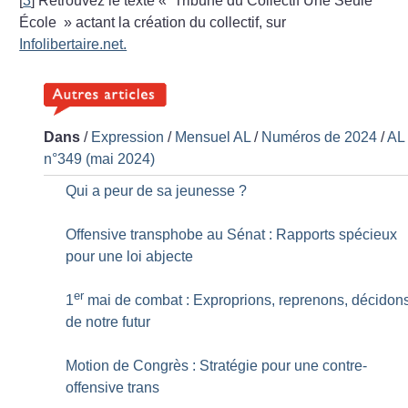
[
3
]
Retrouvez le texte «
Tribune du Collectif Une Seule
École
» actant la création du collectif, sur
Infolibertaire.net.
Dans
/
Expression
/
Mensuel AL
/
Numéros de 2024
/
AL
n°349 (mai 2024)
Qui a peur de sa jeunesse
?
Offensive transphobe au Sénat : Rapports spécieux
pour une loi abjecte
er
1
mai de combat : Exproprions, reprenons, décidon
de notre futur
Motion de Congrès : Stratégie pour une contre-
offensive trans