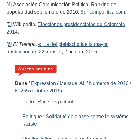
[
4
]
Asociación Comunicación Política. Ranking de
popularidad septiembre de 2016.
Sur compolitica.com
.
[
5
]
Wikipedia.
Elecciones presidenciales de Colombia
2014
.
[
6
]
El Tiempo,
«
La del plebiscito fue la mayor
abstención en 22 años
»
, 2 octobre 2016.
Dans
/
Expression
/
Mensuel AL
/
Numéros de 2016
/
N°265 (octobre 2016)
Edito : Racistes partout
Politique : Solidarité de classe contre le système
raciste
Quelles luttes antiracistes en France
?