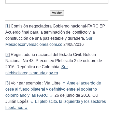
Valider
[
1
]
Comisión negociadora Gobierno nacional-FARC EP.
Acuerdo final para la terminación del conflicto y la
construcción de una paz estable y duradera.
Sur
Mesadeconversaciones.com.co
24/08/2016
[
2
]
Registraduria nacional del Estado Civil. Boletín
Nacional No 43. Preconteo Plebiscito 2 de octubre de
2016, República de Colombia.
Sur
plebiscitoregistraduria.gov.co
.
[
3
]
Voir par exemple : Vía Libre,
«
Ante el acuerdo de
cese al fuego bilateral y definitivo entre el gobierno
colombiano y las FARC
»
, 26 de junio de 2016. Ou
Julián Lopéz.
«
El plebiscito, la izquierda y los sectores
libertarios
»
.