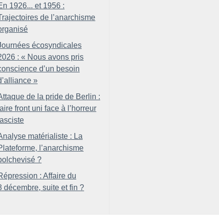
En 1926... et 1956 :
Trajectoires de l’anarchisme
organisé
Journées écosyndicales
2026 : «
Nous avons pris
conscience d’un besoin
d’alliance
»
Attaque de la pride de Berlin :
faire front uni face à l’horreur
fasciste
Analyse matérialiste : La
Plateforme, l’anarchisme
bolchevisé
?
Répression : Affaire du
8 décembre, suite et fin
?