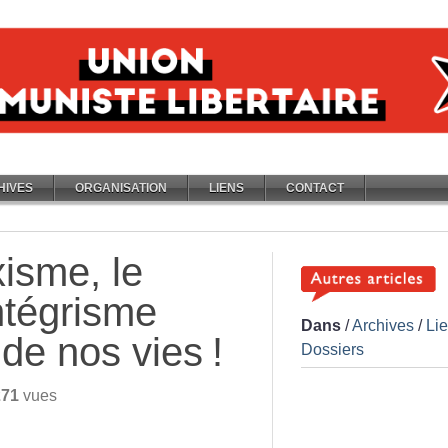
HIVES
ORGANISATION
LIENS
CONTACT
xisme, le
intégrisme
Dans
/
Archives
/
Li
 de nos vies
!
Dossiers
271
vues