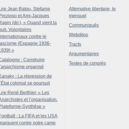
Lire Jean Batou, Stefanie
Alternative libertaire,
le
Prezioso et Ami-Jacques
mensuel
Rapin (dir.), «
Quand vient la
Communiqués
nuit. Volontaires
Webditos
internationaux contre le
fascisme (Espagne 1936-
Tracts
1939)
»
Argumentaires
Catalogne : Construire
Textes de congrès
l’anarchisme organisé
Kanaky : La répression de
l’État colonial se poursuit
Lire René Berthier, «
Les
Anarchistes et l’organisation.
Plateforme-Synthèse
»
Football : La FIFA et les USA
marquent contre notre camp