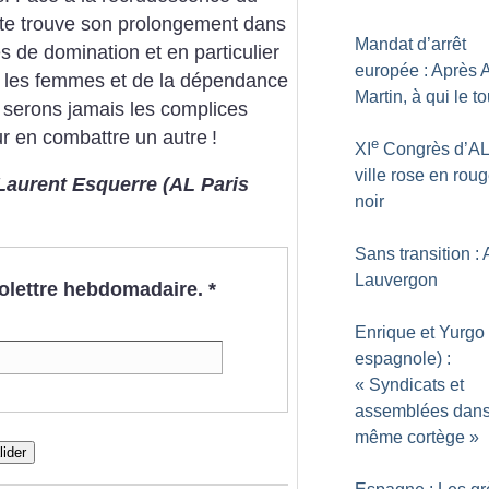
iste trouve son prolongement dans
Mandat d’arrêt
s de domination et en particulier
europée : Après 
r les femmes et de la dépendance
Martin, à qui le to
e serons jamais les complices
r en combattre un autre
!
e
XI
Congrès d’AL 
ville rose en roug
Laurent Esquerre (AL Paris
noir
Sans transition :
Lauvergon
nfolettre hebdomadaire.
*
Enrique et Yurg
espagnole) :
«
Syndicats et
assemblées dans
même cortège
»
lider