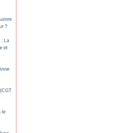
Aurore
ur
?
: La
e et
 Anne
o (CGT
 le