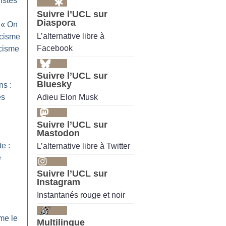
ristes
Suivre l’UCL sur
Diaspora
 «
On
L’alternative libre à
acisme
Facebook
acisme
Suivre l’UCL sur
Bluesky
ns :
Adieu Elon Musk
es
Suivre l’UCL sur
Mastodon
te :
L’alternative libre à Twitter
e
Suivre l’UCL sur
Instagram
Instantanés rouge et noir
rme le
Multilingue