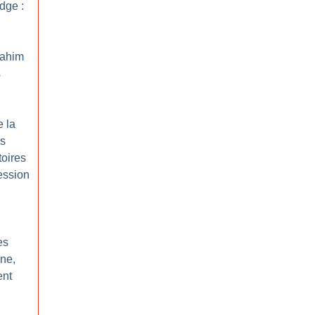
dge :
rahim
s
e la
ds
toires
ession
es
ne,
ent