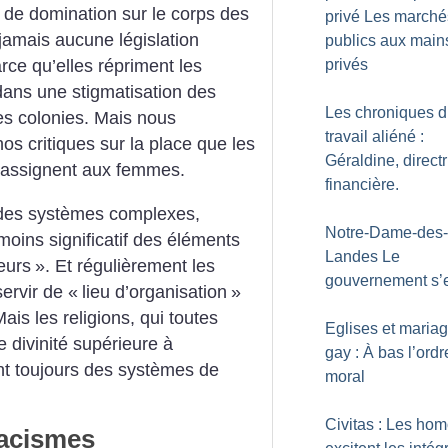
s de domination sur le corps des
privé Les marché
amais aucune législation
publics aux main
privés
rce qu’elles répriment les
dans une stigmatisation des
Les chroniques 
es colonies. Mais nous
travail aliéné :
os critiques sur la place que les
Géraldine, directr
 – assignent aux femmes.
financière.
t des systèmes complexes,
Notre-Dame-des-
oins significatif des éléments
Landes Le
teurs
». Et régulièrement les
gouvernement s’e
servir de «
lieu d’organisation
»
is les religions, qui toutes
Eglises et maria
e divinité supérieure à
gay : À bas l’ordr
ont toujours des systèmes de
moral
Civitas : Les ho
racismes