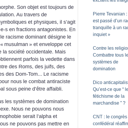
excitent les intég
morphe. Son objet est toujours de
Pierre Tevanian :
ulation. Au travers de
est passé d’un r
symboliques et physiques, il s’agit
tranquille à un r
e-s en fractions antagonistes. En
inquiet
»
 le racisme dominant désigne le
 «
musulman
» et enveloppe cet
Contre les religio
 la société occidentale. Mais
Combattre tous l
btiennent parfois la vedette dans
systèmes de
ntre des Roms, des juifs, des
domination
ires des Dom-Tom... Le racisme
 pour nous le combat antiraciste
Dico anticapitalis
al sous peine d’être affaibli.
Qu’est-ce que “ l
fétichisme de la
ous les systèmes de domination
marchandise ”
?
lexe. Nous ne pouvons nous
amophobie serait l’alpha et
CNT : le congrès
. Nous ne pouvons pas mettre en
confédéral réaffi