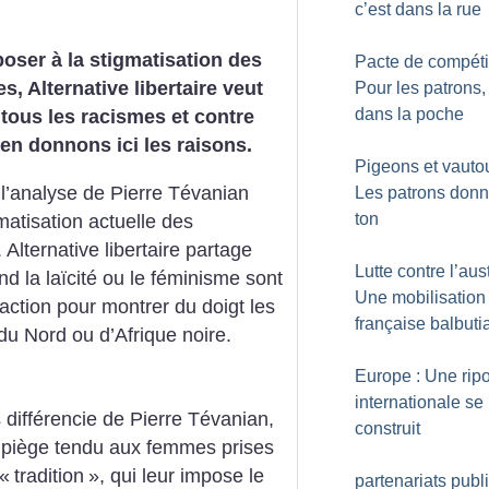
c’est dans la rue
poser à la stigmatisation des
Pacte de compétiti
 Alternative libertaire veut
Pour les patrons, 
dans la poche
tous les racismes et contre
 en donnons ici les raisons.
Pigeons et vautou
 l’analyse de Pierre Tévanian
Les patrons donn
ton
matisation actuelle des
ternative libertaire partage
Lutte contre l’aust
nd la laïcité ou le féminisme sont
Une mobilisation
action pour montrer du doigt les
française balbuti
du Nord ou d’Afrique noire.
Europe : Une rip
internationale se
s différencie de Pierre Tévanian,
construit
le piège tendu aux femmes prises
 «
tradition
», qui leur impose le
partenariats publi