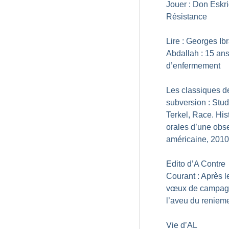
Jouer : Don Eskri
Résistance
Lire : Georges Ib
Abdallah : 15 an
d’enfermement
Les classiques d
subversion : Stu
Terkel, Race. His
orales d’une obs
américaine, 2010
Edito d’A Contre
Courant : Après l
vœux de campag
l’aveu du reniem
Vie d’AL