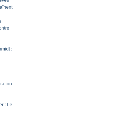
rèves
aînent
n
ontre
hmidt :
ration
er : Le