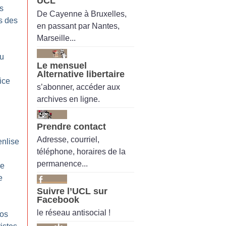
UCL
s
De Cayenne à Bruxelles,
s des
en passant par Nantes,
Marseille...
du
Le mensuel
Alternative libertaire
ice
s’abonner, accéder aux
archives en ligne.
Prendre contact
Adresse, courriel,
nlise
téléphone, horaires de la
permanence...
ge
e
Suivre l’UCL sur
Facebook
le réseau antisocial !
mos