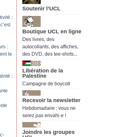
Soutenir l’UCL
vité :
c’est
Boutique UCL en ligne
Des livres, des
autocollants, des affiches,
rs :
des DVD, des tee-shirts...
ent le
Libération de la
Palestine
érité :
Campagne de boycott
ante
Recevoir la newsletter
oste
Hebdomadaire : vous ne
serez pas envahi·e !
Joindre les groupes
c-