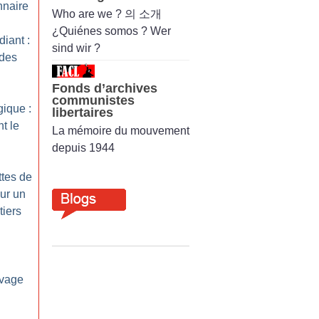
nnaire
Who are we ? 의 소개
¿Quiénes somos ? Wer
iant :
sind wir ?
 des
Fonds d’archives
communistes
gique :
libertaires
t le
La mémoire du mouvement
depuis 1944
ttes de
our un
tiers
livage