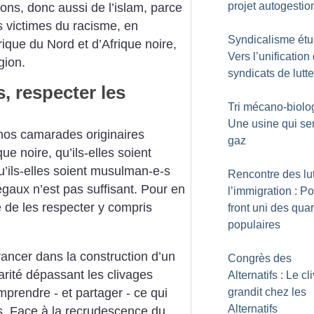
projet autogestio
gions, donc aussi de l’islam, parce
es victimes du racisme, en
Syndicalisme étud
frique du Nord et d’Afrique noire,
Vers l’unification
gion.
syndicats de lutte
s, respecter les
Tri mécano-biolo
Une usine qui sen
nos camarades originaires
gaz
e noire, qu’ils-elles soient
u’ils-elles soient musulman-e-s
Rencontre des lu
gaux n’est pas suffisant. Pour en
l’immigration : P
re de les respecter y compris
front uni des quar
populaires
vancer dans la construction d’un
Congrès des
arité dépassant les clivages
Alternatifs : Le c
omprendre - et partager - ce qui
grandit chez les
Alternatifs
ns. Face à la recrudescence du