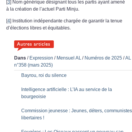
[
3
]
Nom générique désignant tous les partis ayant amené
à la création de l’actuel Parti Minju.
[
4
]
Institution indépendante chargée de garantir la tenue
d’élections libres et équitables.
Dans
/
Expression
/
Mensuel AL
/
Numéros de 2025
/
AL
n°358 (mars 2025)
Bayrou, roi du silence
Intelligence artificielle : L’IA au service de la
bourgeoisie
Commission jeunesse : Jeunes, déters, communiste
libertaires
!
Fougères : Les Oiseaux passent un nouveau cap