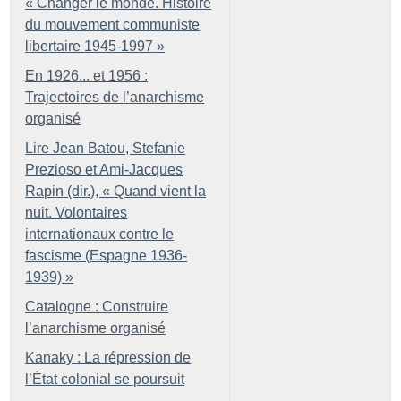
«
Changer le monde. Histoire
du mouvement communiste
libertaire 1945-1997
»
En 1926... et 1956 :
Trajectoires de l’anarchisme
organisé
Lire Jean Batou, Stefanie
Prezioso et Ami-Jacques
Rapin (dir.), «
Quand vient la
nuit. Volontaires
internationaux contre le
fascisme (Espagne 1936-
1939)
»
Catalogne : Construire
l’anarchisme organisé
Kanaky : La répression de
l’État colonial se poursuit