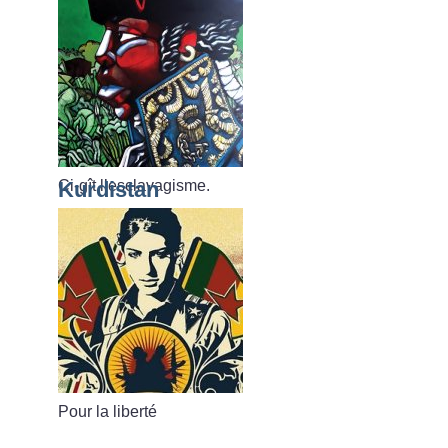
Ci-gît l’esclavagisme.
Kurdistan
Pour la liberté