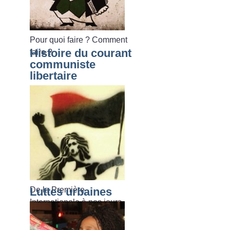
Pour quoi faire
? Comment
Histoire du courant
faire
?
communiste
libertaire
De la Première
Luttes urbaines
Internationale à nos jours.