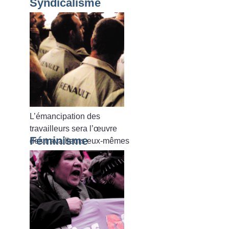
Syndicalisme
L’émancipation des
travailleurs sera l’œuvre
Féminisme
des travailleurs eux-mêmes