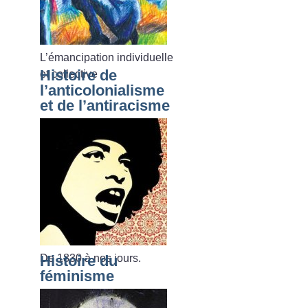
L’émancipation individuelle
Histoire de
et collective
l’anticolonialisme
et de l’antiracisme
De 1830 à nos jours.
Histoire du
féminisme