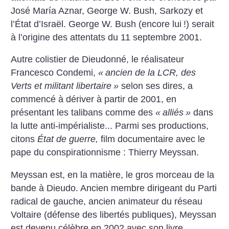
José María Aznar, George W. Bush, Sarkozy et
l’État d’Israël. George W. Bush (encore lui
!) serait
à l’origine des attentats du 11 septembre 2001.
Autre colistier de Dieudonné, le réalisateur
Francesco Condemi,
«
ancien de la LCR, des
Verts et militant libertaire
»
selon ses dires, a
commencé à dériver à partir de 2001, en
présentant les talibans comme des
«
alliés
»
dans
la lutte anti-impérialiste... Parmi ses productions,
citons
État de guerre,
film documentaire avec le
pape du conspirationnisme : Thierry Meyssan.
Meyssan est, en la matière, le gros morceau de la
bande à Dieudo. Ancien membre dirigeant du Parti
radical de gauche, ancien animateur du réseau
Voltaire (défense des libertés publiques), Meyssan
est devenu célèbre en 2002 avec son livre