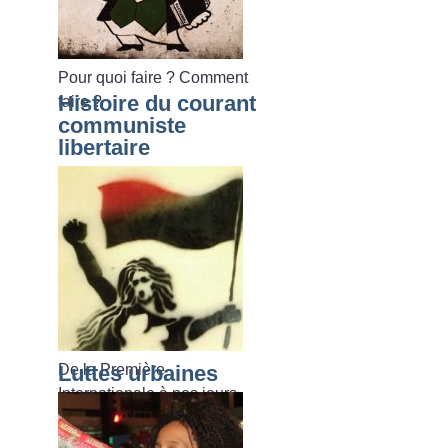
Pour quoi faire
? Comment
Histoire du courant
faire
?
communiste
libertaire
De la Première
Luttes urbaines
Internationale à nos jours.