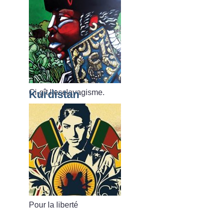
Ci-gît l’esclavagisme.
Kurdistan
Pour la liberté