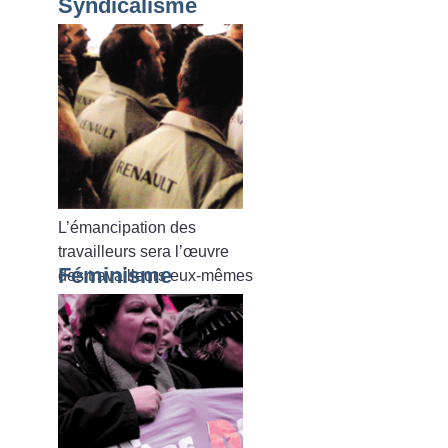
Syndicalisme
L’émancipation des
travailleurs sera l’œuvre
Féminisme
des travailleurs eux-mêmes