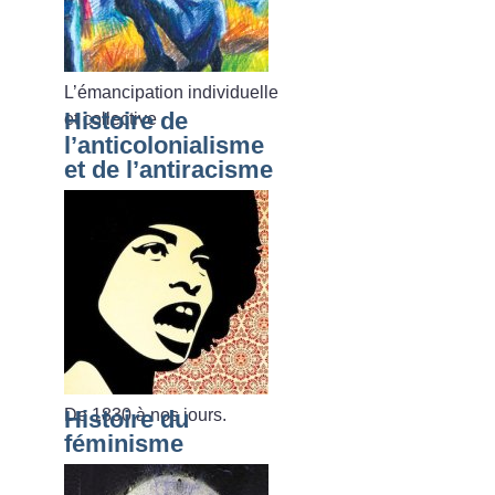
L’émancipation individuelle
Histoire de
et collective
l’anticolonialisme
et de l’antiracisme
De 1830 à nos jours.
Histoire du
féminisme