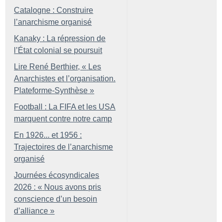
Catalogne : Construire
l’anarchisme organisé
Kanaky : La répression de
l’État colonial se poursuit
Lire René Berthier, «
Les
Anarchistes et l’organisation.
Plateforme-Synthèse
»
Football : La FIFA et les USA
marquent contre notre camp
En 1926... et 1956 :
Trajectoires de l’anarchisme
organisé
Journées écosyndicales
2026 : «
Nous avons pris
conscience d’un besoin
d’alliance
»