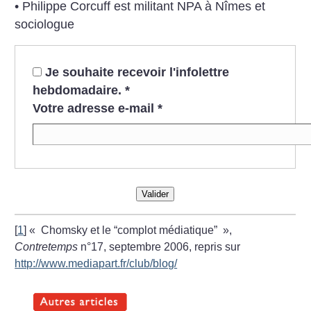
• Philippe Corcuff est militant NPA à Nîmes et
sociologue
Je souhaite recevoir l'infolettre
hebdomadaire.
*
Votre adresse e-mail
*
Valider
[
1
]
«
Chomsky et le “complot médiatique”
»,
Contretemps
n°17, septembre 2006, repris sur
http://www.mediapart.fr/club/blog/