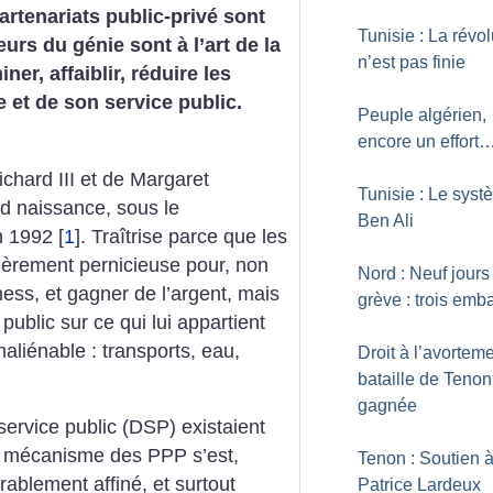
artenariats public-privé sont
Tunisie : La révol
urs du génie sont à l’art de la
n’est pas finie
er, affaiblir, réduire les
e et de son service public.
Peuple algérien,
encore un effort
chard III et de Margaret
Tunisie : Le sys
nd naissance, sous le
Ben Ali
n 1992
[
1
]
. Traîtrise parce que les
ièrement pernicieuse pour, non
Nord : Neuf jours
ess, et gagner de l’argent, mais
grève : trois em
 public sur ce qui lui appartient
aliénable : transports, eau,
Droit à l’avorteme
bataille de Tenon
gagnée
service public (DSP) existaient
e mécanisme des PPP s’est,
Tenon : Soutien 
rablement affiné, et surtout
Patrice Lardeux