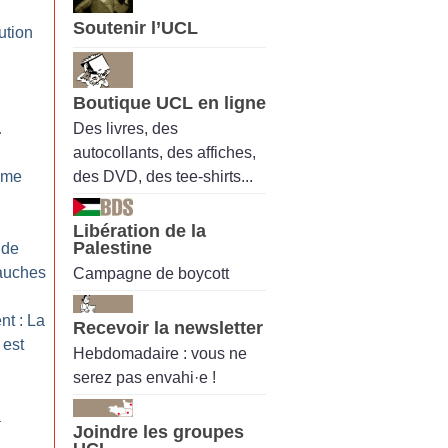
Soutenir l’UCL
ution
Boutique UCL en ligne
Des livres, des
…
autocollants, des affiches,
des DVD, des tee-shirts...
tème
Libération de la
Palestine
 de
bauches
Campagne de boycott
nt : La
Recevoir la newsletter
 est
Hebdomadaire : vous ne
serez pas envahi·e !
à
Joindre les groupes