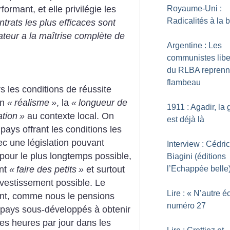
Royaume-Uni :
formant, et elle privilégie les
Radicalités à la 
ntrats les plus efficaces sont
ateur a la maîtrise complète de
Argentine : Les
communistes libe
du RLBA reprenn
flambeau
s les conditions de réussite
on
«
réalisme
»
, la
«
longueur de
1911 : Agadir, la 
ation
»
au contexte local. On
est déjà là
 pays offrant les conditions les
ec une législation pouvant
Interview : Cédric
pour le plus longtemps possible,
Biagini (éditions
ent
«
faire des petits
»
et surtout
l’Echappée belle
investissement possible. Le
Lire : «
N’autre é
ent, comme nous le pensions
numéro 27
 pays sous-développés à obtenir
es heures par jour dans les