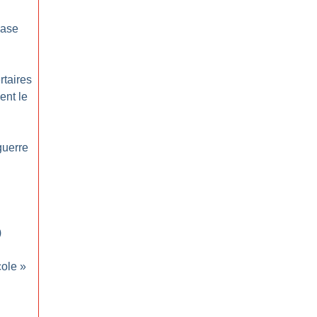
base
rtaires
ent le
guerre
)
cole
»