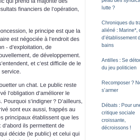
peau des syndica
c qui prend la majorité des
lutte
?
sultats financiers de l’opération,
Chroniques du tr
aliéné : Marine*, 
oncession, le principe est que la
d’établissement 
ire est négociée à l’endroit des
bains
n - d’exploitation, de
nouvellement, de développement.
Antilles : Se déto
entendent, et c’est difficile de le
du jeu politicien
 service.
Recomposer
? N
fouetter un chat. Le public reste
s’armer
 l’obligation d’améliorer le
. Pourquoi s’indigner
?
D’ailleurs,
Débats : Pour un
rivé sont eux aussi, frappés au
critique sociale
es principaux établissent que les
croissante,
: d’abord ils permettent de
décroissons
!
ui décide (le public) et celui qui