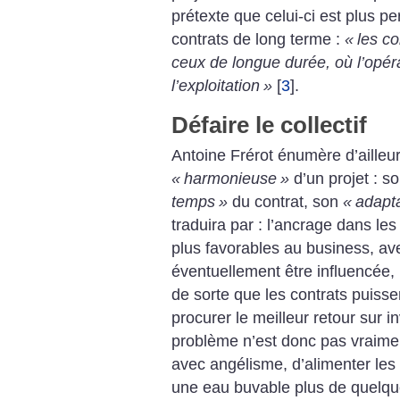
prétexte que celui-ci est plus per
contrats de long terme :
«
les co
ceux de longue durée, où l’opér
l’exploitation
»
[
3
]
.
Défaire le collectif
Antoine Frérot énumère d’ailleur
«
harmonieuse
»
d’un projet : s
temps
»
du contrat, son
«
adapt
traduira par : l’ancrage dans les
plus favorables au business, av
éventuellement être influencée, 
de sorte que les contrats puiss
procurer le meilleur retour sur 
problème n’est donc pas vraim
avec angélisme, d’alimenter les
une eau buvable plus de quelqu