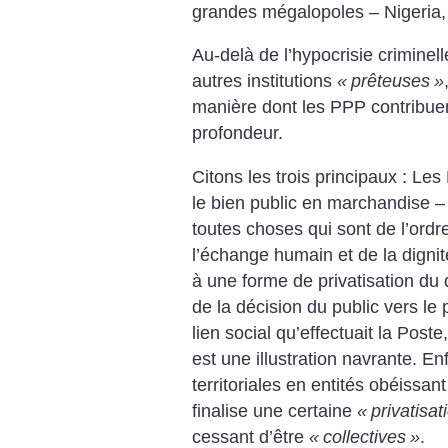
grandes mégalopoles – Nigeria,
Au-delà de l’hypocrisie criminel
autres institutions
«
prêteuses
»
manière dont les PPP contribuen
profondeur.
Citons les trois principaux : Le
le bien public en marchandise – l
toutes choses qui sont de l’ord
l’échange humain et de la dignit
à une forme de privatisation du 
de la décision du public vers le 
lien social qu’effectuait la Po
est une illustration navrante.
Enf
territoriales en entités obéissan
finalise une certaine
«
privatisat
cessant d’être
«
collectives
»
.