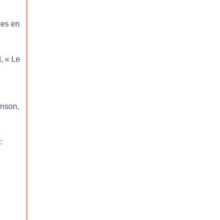
ues en
, «
Le
inson,
: