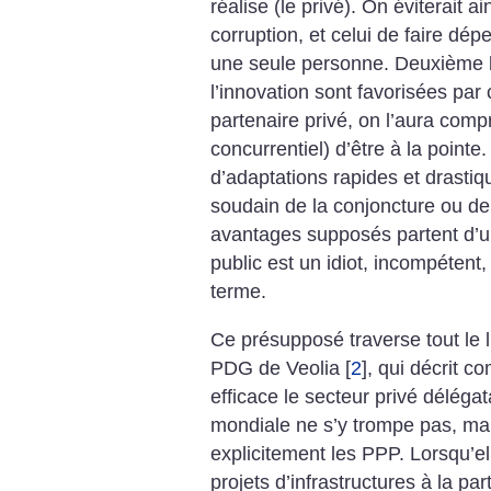
réalise (le privé). On éviterait ai
corruption, et celui de faire dépe
une seule personne. Deuxième b
l’innovation sont favorisées par
partenaire privé, on l’aura comp
concurrentiel) d’être à la pointe.
d’adaptations rapides et drasti
soudain de la conjoncture ou de
avantages supposés partent d’un 
public est un idiot, incompétent,
terme.
Ce présupposé traverse tout le li
PDG de Veolia
[
2
]
, qui décrit 
efficace le secteur privé délégat
mondiale ne s’y trompe pas, ma
explicitement les PPP. Lorsqu’el
projets d’infrastructures à la part