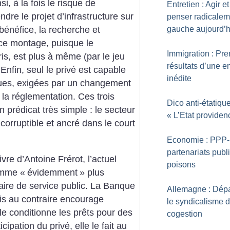
nsi, à la fois le risque de
Entretien : Agir et
ndre le projet d’infrastructure sur
penser radicalem
gauche aujourd’h
énéfice, la recherche et
 ce montage, puisque le
Immigration : Pre
ris, est plus à même (par le jeu
résultats d’une e
 Enfin, seul le privé est capable
inédite
ques, exigées par un changement
 la réglementation.
Ces trois
Dico anti-étatique
prédicat très simple : le secteur
«
L’Etat providen
 corruptible et ancré dans le court
Economie : PPP-
partenariats publi
vre d’Antoine Frérot, l’actuel
poisons
comme «
évidemment
» plus
aire de service public.
La Banque
Allemagne : Dép
is au contraire encourage
le syndicalisme 
le conditionne les prêts pour des
cogestion
icipation du privé, elle le fait au