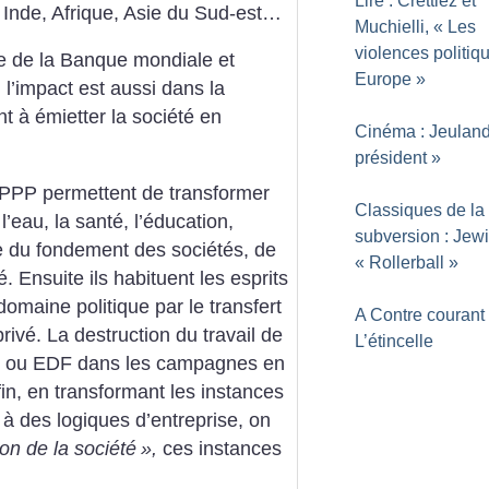
Lire : Crettiez et
 Inde, Afrique, Asie du Sud-est…
Muchielli, «
Les
violences politiq
le de la Banque mondiale et
Europe
»
, l’impact est aussi dans la
t à émietter la société en
Cinéma : Jeuland
président
»
s PPP permettent de transformer
Classiques de la
’eau, la santé, l’éducation,
subversion : Jew
re du fondement des sociétés, de
«
Rollerball
»
é.
Ensuite ils habituent les esprits
domaine politique par le transfert
A Contre courant 
privé. La destruction du travail de
L’étincelle
ste, ou EDF dans les campagnes en
in, en transformant les instances
t à des logiques d’entreprise, on
ion de la société
»,
ces instances