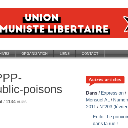
HIVES
ORGANISATION
LIENS
CONTACT
PPP-
ublic-poisons
Dans
/
Expression
/
Mensuel AL
/
Numér
l
/
1134
vues
2011
/
N°203 (février
Edito : Le pouvoir
dans la rue
!