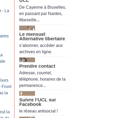
UCL
De Cayenne à Bruxelles,
 : La
en passant par Nantes,
Marseille...
Le mensuel
aires
Alternative libertaire
s’abonner, accéder aux
archives en ligne.
La
ale
Prendre contact
Adresse, courriel,
téléphone, horaires de la
Tours
permanence...
 Front
as la
Suivre l’UCL sur
Facebook
le réseau antisocial !
eut la