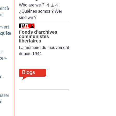
Who are we ? 의 소개
ent à
¿Quiénes somos ? Wer
ui
sind wir ?
miers
Fonds d’archives
nquête
communistes
libertaires
La mémoire du mouvement
 :
depuis 1944
ce
»
c-
asser
de