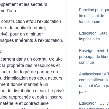
oppement et les secteurs
Fonction publique
me l’eau.
fin du statut de
 construction et/ou l’exploitation
fonctionnaire
urs du public (territoire,
Education : Stagi
privé, pour en diminuer
impossibles
risques inhérents à l’exploitation.
e
Enseignement : 
propagande libér
ncarnent dans un contrat. Celui-ci
continue
 la propriété des ressources et
 l’autre, le degré de partage du
Antifascisme : A 
au d’implication des deux acteurs.
comme ailleurs le
ement donne mandat à un
national n’aura p
au de distribution d’eau. Le privé
paix
!
uipe rapprochée et doit s’inscrire
atérielle et contractuelle
Education : Qui v