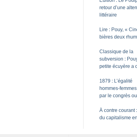
Édition : Le Poul
retour d’une alter
littéraire
Lire : Pouy, «
Cin
bières deux rhu
Classique de la
subversion : Pouy
petite écuyère a 
1879 : L’égalité
hommes-femmes 
par le congrès ou
À contre courant :
du capitalisme en