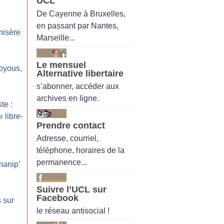
UCL
De Cayenne à Bruxelles,
en passant par Nantes,
misère
Marseille...
Le mensuel
oyous,
Alternative libertaire
s’abonner, accéder aux
archives en ligne.
te :
«
libre-
Prendre contact
Adresse, courriel,
téléphone, horaires de la
permanence...
manip’
Suivre l’UCL sur
Facebook
s sur
le réseau antisocial !