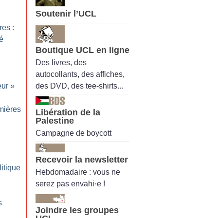
Soutenir l’UCL
res :
té
Boutique UCL en ligne
Des livres, des
autocollants, des affiches,
des DVD, des tee-shirts...
eur
»
mières
Libération de la
Palestine
Campagne de boycott
Recevoir la newsletter
itique
Hebdomadaire : vous ne
serez pas envahi·e !
s
Joindre les groupes