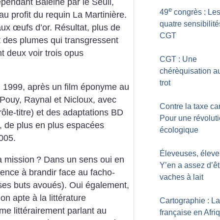
dépendant Baleine par le Seuil,
e
49
congrès : Le
u profit du requin La Martinière.
quatre sensibilité
 aux œufs d’or. Résultat, plus de
CGT
et des plumes qui transgressent
t deux voir trois opus
CGT : Une
chérèquisation au
trot
 1999, après un film éponyme au
Pouy, Raynal et Nicloux, avec
Contre la taxe ca
ôle-titre) et des adaptations BD
Pour une révolut
, de plus en plus espacées
écologique
005.
Éleveuses, éleve
sa mission
? Dans un sens oui en
Y’en a assez d’êt
rence à brandir face au facho-
vaches à lait
es buts avoués). Oui également,
n apte à la littérature
Cartographie : La
ime littérairement parlant au
française en Afri