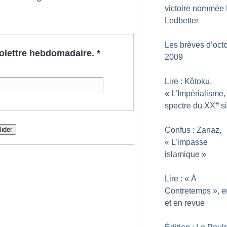
victoire nommée L
Ledbetter
Les brèves d’oct
nfolettre hebdomadaire.
*
2009
Lire : Kôtoku,
«
L’Impérialisme,
e
spectre du XX
si
lider
Confus : Zanaz,
«
L’impasse
islamique
»
Lire : «
À
Contretemps
», e
et en revue