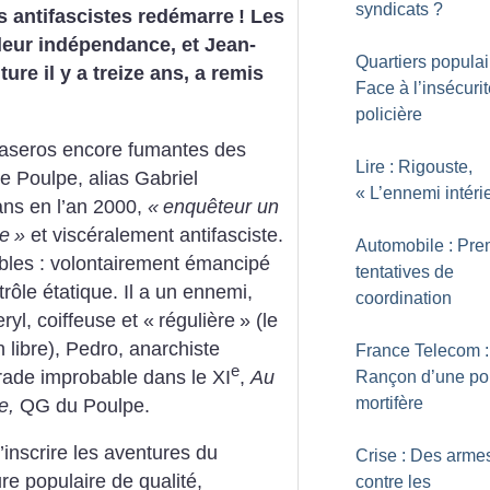
syndicats
?
s antifascistes redémarre
! Les
 leur indépendance, et Jean-
Quartiers populai
ture il y a treize ans, a remis
Face à l’insécuri
policière
raseros encore fumantes des
Lire : Rigouste,
le Poulpe, alias Gabriel
«
L’ennemi intéri
ans en l’an 2000,
«
enquêteur un
de
»
et viscéralement antifasciste.
Automobile : Pre
bles : volontairement émancipé
tentatives de
ntrôle étatique. Il a un ennemi,
coordination
ryl, coiffeuse et «
régulière
» (le
n libre), Pedro, anarchiste
France Telecom :
e
 rade improbable dans le XI
,
Au
Rançon d’une pol
mortifère
e,
QG du Poulpe.
’inscrire les aventures du
Crise : Des arme
ure populaire de qualité,
contre les