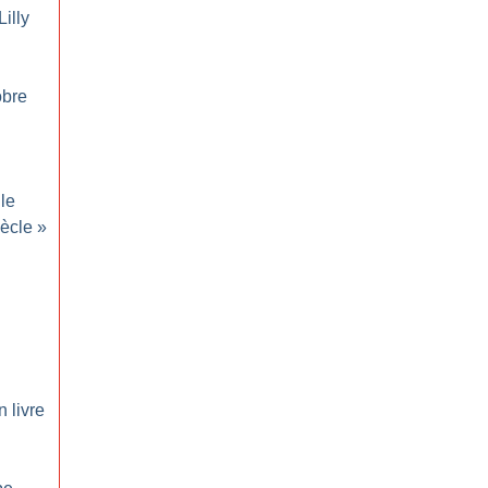
illy
obre
 le
ècle
»
n livre