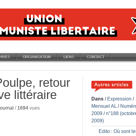
HIVES
ORGANISATION
LIENS
CONTACT
Poulpe, retour
e littéraire
Dans
/
Expression
/
Mensuel AL
/
Numér
ournal
/
1694
vues
2009
/
n°188 (octobr
2009)
Edito : Où sont le