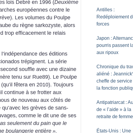
s lois Debré en 1996 (
Deuxième
Marches européennes contre le
Antilles :
Redéploiement d
rève
). Les volumes du Poulpe
forces
’aube du règne sarkozyste, alors
 trop efficacement le relais
Japon : Alternanc
pourris passent l
aux ripoux
r à l’indépendance des éditions
cionados trépignent. La série
Chronique du trav
 second souffle avec une dizaine
aliéné : Jeannick
émère tenu sur Rue89). Le Poulpe
cheffe de service
qu’il fêtera en 2010). Toujours
la fonction publi
il continue à se frotter aux
s-nous de nouveau aux côtés de
Antipatriarcat : A
 qu’avec les grèves de sans-
de «
l’aide
» à la
auvages, comme le dit une de ses
retraite de femm
pas seulement du pain que le
ne boulangerie entière
».
États-Unis : Une