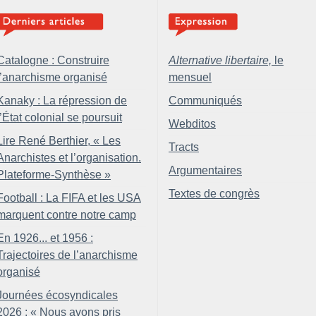
Catalogne : Construire
Alternative libertaire,
le
l’anarchisme organisé
mensuel
Kanaky : La répression de
Communiqués
l’État colonial se poursuit
Webditos
Lire René Berthier, «
Les
Tracts
Anarchistes et l’organisation.
Argumentaires
Plateforme-Synthèse
»
Textes de congrès
Football : La FIFA et les USA
marquent contre notre camp
En 1926... et 1956 :
Trajectoires de l’anarchisme
organisé
Journées écosyndicales
2026 : «
Nous avons pris