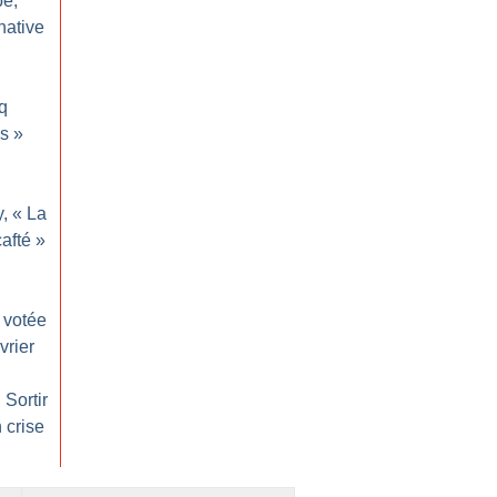
pe,
native
q
ms
»
, «
La
cafté
»
votée
vrier
 Sortir
 crise