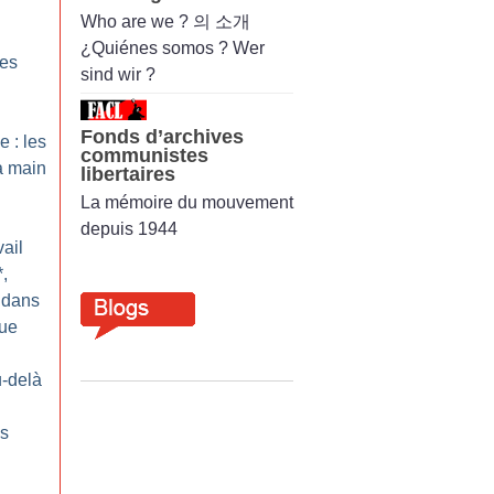
Who are we ? 의 소개
¿Quiénes somos ? Wer
es
sind wir ?
Fonds d’archives
e : les
communistes
a main
libertaires
La mémoire du mouvement
depuis 1944
ail
*,
 dans
que
u-delà
es