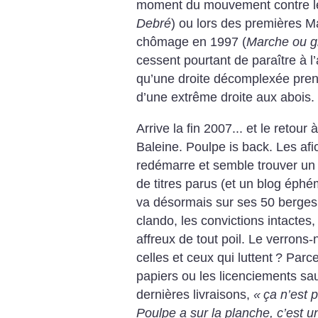
moment du mouvement contre le
Debré
) ou lors des premières 
chômage en 1997 (
Marche ou g
cessent pourtant de paraître à l
qu’une droite décomplexée prend
d’une extrême droite aux abois.
Arrive la fin 2007... et le retou
Baleine. Poulpe is back. Les afi
redémarre et semble trouver un
de titres parus (et un blog éph
va désormais sur ses 50 berges (
clando, les convictions intactes, 
affreux de tout poil. Le verron
celles et ceux qui luttent
? Parce
papiers ou les licenciements s
dernières livraisons,
«
ça n’est 
Poulpe a sur la planche, c’est u