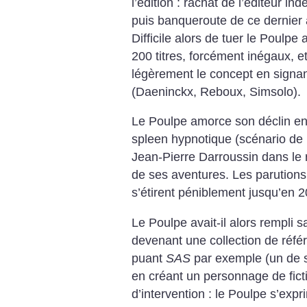
l’édition : rachat de l’éditeur in
puis banqueroute de ce dernier a
Difficile alors de tuer le Poulpe
200 titres, forcément inégaux, 
légèrement le concept en signan
(Daeninckx, Reboux, Simsolo).
Le Poulpe amorce son déclin en
spleen hypnotique (scénario de 
Jean-Pierre Darroussin dans le r
de ses aventures. Les parutions
s’étirent péniblement jusqu’en 2
Le Poulpe avait-il alors rempli 
devenant une collection de réfé
puant
SAS
par exemple (un de s
en créant un personnage de fictio
d’intervention : le Poulpe s’expr