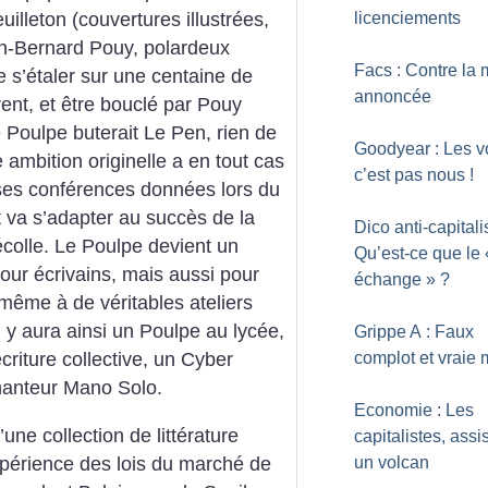
licenciements
illeton (couvertures illustrées,
n-Bernard Pouy, polardeux
Facs : Contre la 
ine s’étaler sur une centaine de
annoncée
rent, et être bouclé par Pouy
e Poulpe buterait Le Pen, rien de
Goodyear : Les v
 ambition originelle a en tout cas
c’est pas nous
!
ses conférences données lors du
t va s’adapter au succès de la
Dico anti-capitalis
décolle. Le Poulpe devient un
Qu’est-ce que le 
pour écrivains, mais aussi pour
échange
»
?
re même
à de véritables ateliers
Il y aura ainsi un Poulpe au lycée,
Grippe A : Faux
complot et vraie 
criture collective, un Cyber
chanteur Mano Solo.
Economie : Les
’une collection de littérature
capitalistes, assi
expérience des lois du marché de
un volcan