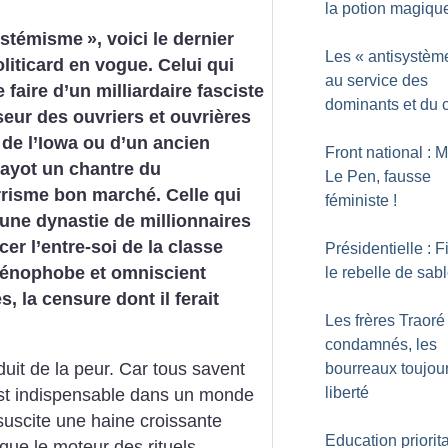
la potion magiqu
ystémisme
», voici le dernier
Les «
antisystèm
liticard en vogue. Celui qui
au service des
 faire d’un milliardaire fasciste
dominants et du c
eur des ouvriers et ouvrières
 de l’Iowa ou d’un ancien
Front national : 
fayot un chantre du
Le Pen, fausse
risme bon marché. Celle qui
féministe
!
une dynastie de millionnaires
er l’entre-soi de la classe
Présidentielle : Fi
e xénophobe
et omniscient
le rebelle de sab
, la censure dont il ferait
Les frères Traoré
condamnés, les
duit de la peur. Car tous savent
bourreaux toujou
liberté
est indispensable dans un monde
i suscite une haine croissante
Education priorita
 que le moteur des rituels