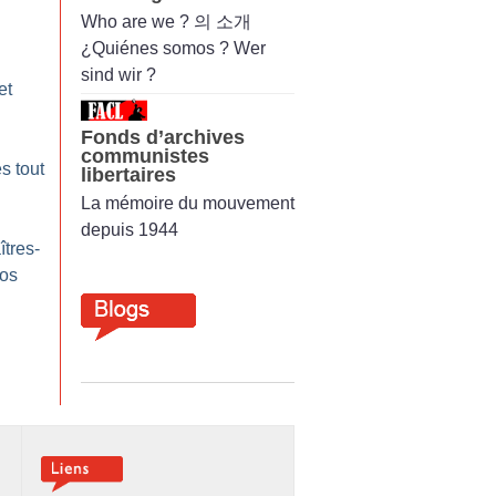
Who are we ? 의 소개
¿Quiénes somos ? Wer
sind wir ?
et
Fonds d’archives
communistes
s tout
libertaires
La mémoire du mouvement
depuis 1944
tres-
nos