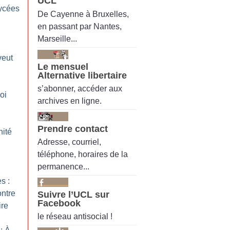
UCL
lycées
De Cayenne à Bruxelles,
en passant par Nantes,
Marseille...
veut
Le mensuel
Alternative libertaire
s’abonner, accéder aux
loi
archives en ligne.
Prendre contact
nité
Adresse, courriel,
téléphone, horaires de la
permanence...
s :
ntre
Suivre l’UCL sur
Facebook
ire
le réseau antisocial !