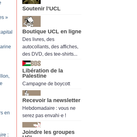
e
Soutenir l’UCL
es
»
Boutique UCL en ligne
apital
Des livres, des
autocollants, des affiches,
Marine
des DVD, des tee-shirts...
Libération de la
Palestine
llon,
le
Campagne de boycott
Recevoir la newsletter
Hebdomadaire : vous ne
rs en
serez pas envahi·e !
Joindre les groupes
ire :