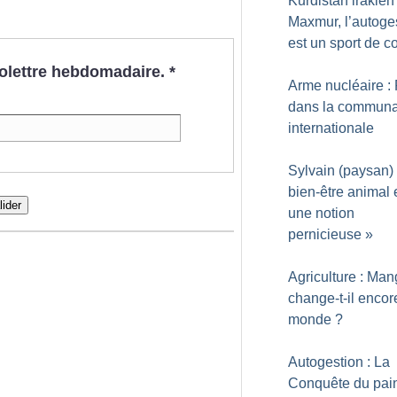
Kurdistan irakien 
Maxmur, l’autoge
est un sport de 
nfolettre hebdomadaire.
*
Arme nucléaire : R
dans la commun
internationale
Sylvain (paysan) 
bien-être animal 
lider
une notion
pernicieuse
»
Agriculture : Man
change-t-il encor
monde
?
Autogestion : La
Conquête du pain