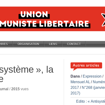
HIVES
ORGANISATION
LIENS
CONTACT
isystème
», la
e
Dans
/
Expression
/
Mensuel AL
/
Numér
2017
/
N°268 (janvie
urnal
/
2015
vues
2017)
Edito : «
Antisys