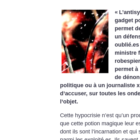
«
L’antis
gadget po
permet de
un défens
oublié.es
ministre 
robespier
permet à 
de dénonc
politique ou à un journalist
d’accuser, sur toutes les ondes
l’objet.
Cette hypocrisie n’est qu’un pro
que cette potion magique leur 
dont ils sont l’incarnation et qu
parmi les exploité.es. Ils savent