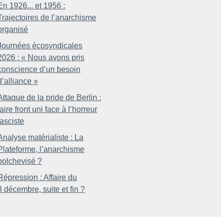
En 1926... et 1956 :
Trajectoires de l’anarchisme
organisé
Journées écosyndicales
2026 : «
Nous avons pris
conscience d’un besoin
d’alliance
»
Attaque de la pride de Berlin :
faire front uni face à l’horreur
fasciste
Analyse matérialiste : La
Plateforme, l’anarchisme
bolchevisé
?
Répression : Affaire du
8 décembre, suite et fin
?