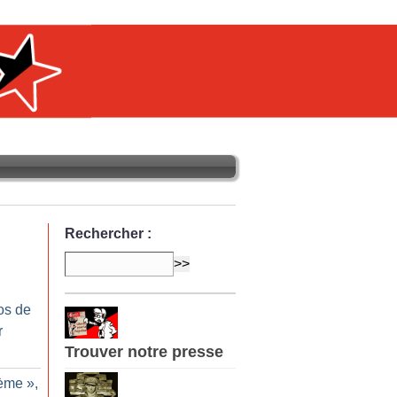
Rechercher :
os de
r
Trouver notre presse
tème
»,