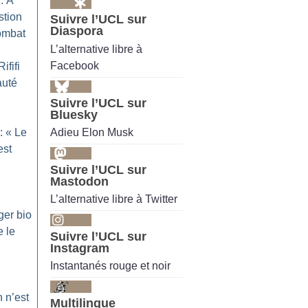
: À
stion
Suivre l’UCL sur
Diaspora
combat
L’alternative libre à
Facebook
ififi
auté
Suivre l’UCL sur
Bluesky
Adieu Elon Musk
: «
Le
est
Suivre l’UCL sur
Mastodon
L’alternative libre à Twitter
ger bio
e le
Suivre l’UCL sur
Instagram
Instantanés rouge et noir
 n’est
Multilingue