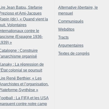
Lire Jean Batou, Stefanie
Alternative libertaire,
le
Prezioso et Ami-Jacques
mensuel
Rapin (dir.), «
Quand vient la
Communiqués
nuit. Volontaires
Webditos
internationaux contre le
fascisme (Espagne 1936-
Tracts
1939)
»
Argumentaires
Catalogne : Construire
Textes de congrès
l’anarchisme organisé
Kanaky : La répression de
l’État colonial se poursuit
Lire René Berthier, «
Les
Anarchistes et l’organisation.
Plateforme-Synthèse
»
Football : La FIFA et les USA
marquent contre notre camp