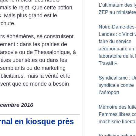
L’ultimatum des 
mais le rejet. Que cette potion
ZEP au ministère
. Mais plus grand est le
 chute.
Notre-Dame-des-
Landes : «
Vinci 
ours éphémères, se construisent
faire du service
ement : dans les prairies de
aéroportuaire un
Varsovie ou de Thessalonique, à
laboratoire de la 
ié.es uberisé.es ou dans les
Travail
»
x-semblants ou de marketing
licitaires, mais la vérité et le
Syndicalisme : U
savent que ce monde a besoin
syndicale contre
l’aéroport
décembre 2016
Mémoire des lutte
Femmes libres co
rnal en kiosque près
machisme liberta